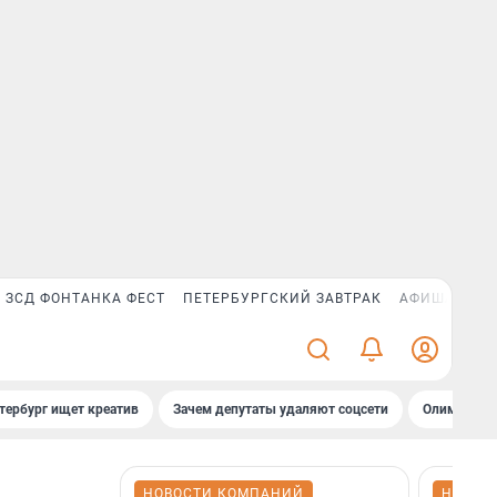
ЗСД ФОНТАНКА ФЕСТ
ПЕТЕРБУРГСКИЙ ЗАВТРАК
АФИША PLUS
тербург ищет креатив
Зачем депутаты удаляют соцсети
Олимпиадни
НОВОСТИ КОМПАНИЙ
НОВОС