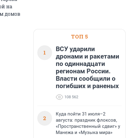
ой на
ем домов
ТОП 5
ВСУ ударили
1
дронами и ракетами
по одиннадцати
регионам России.
Власти сообщили о
погибших и раненых
108 562
Куда пойти 31 июля–2
2
августа: праздник флоксов,
«Пространственный сдвиг» у
Манежа и «Музыка мира»