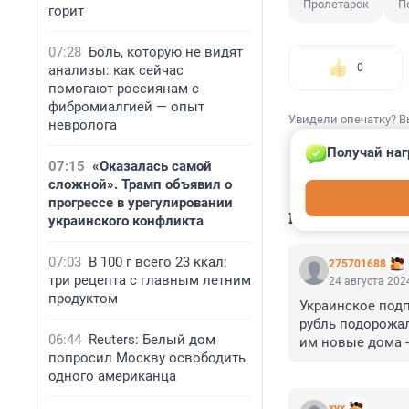
Пролетарск
П
горит
07:28
Боль, которую не видят
0
анализы: как сейчас
помогают россиянам с
фибромиалгией — опыт
Увидели опечатку? В
невролога
Получай наг
07:15
«Оказалась самой
сложной». Трамп объявил о
прогрессе в урегулировании
КОММЕНТАР
украинского конфликта
07:03
В 100 г всего 23 ккал:
275701688
три рецепта с главным летним
24 августа 2024
продуктом
Украинское подп
рубль подорожал
06:44
Reuters: Белый дом
им новые дома -
попросил Москву освободить
боя не победить
одного американца
было не 18 а все
глядишь и добью
хух