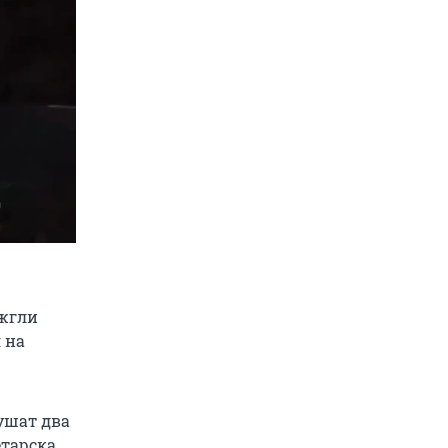
ожгли
 на
ушат два
етарска