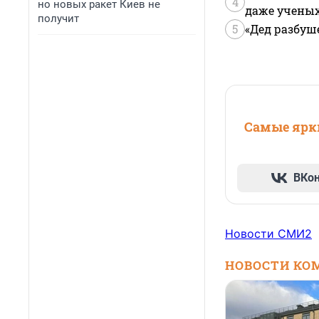
4
но новых ракет Киев не
даже учены
получит
5
«Дед разбуш
Самые ярки
ВКо
Новости СМИ2
НОВОСТИ КО