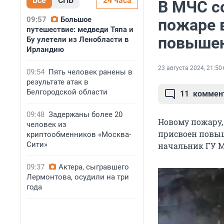
Все
СПБ
24 часа
В МЧС с
09:57
Большое
пожаре 
путешествие: медведи Тяпа и
повышен
Бу улетели из Ленобласти в
Ирландию
23 августа 2024, 21:50
09:54
Пять человек ранены в
результате атак в
Белгородской области
11
коммен
09:48
Задержаны более 20
Новому пожару, 
человек из
присвоен повы
криптообменников «Москва-
Сити»
начальник ГУ М
09:37
Актера, сыгравшего
Лермонтова, осудили на три
года