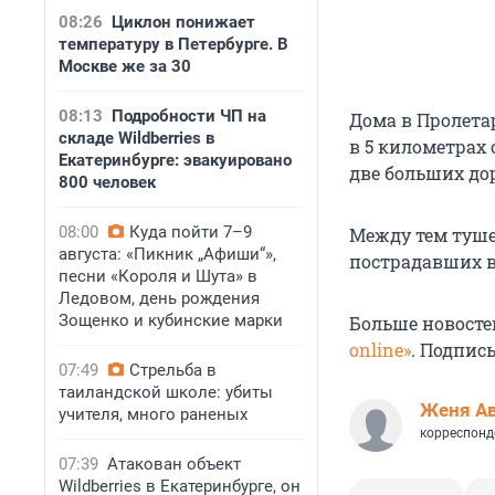
08:26
Циклон понижает
температуру в Петербурге. В
Москве же за 30
08:13
Подробности ЧП на
Дома в Пролета
складе Wildberries в
в 5 километрах
Екатеринбурге: эвакуировано
две больших до
800 человек
08:00
Куда пойти 7–9
Между тем туше
августа: «Пикник „Афиши“»,
пострадавших в
песни «Короля и Шута» в
Ледовом, день рождения
Зощенко и кубинские марки
Больше новосте
online»
. Подпис
07:49
Стрельба в
таиландской школе: убиты
Женя А
учителя, много раненых
корреспонд
07:39
Атакован объект
Wildberries в Екатеринбурге, он