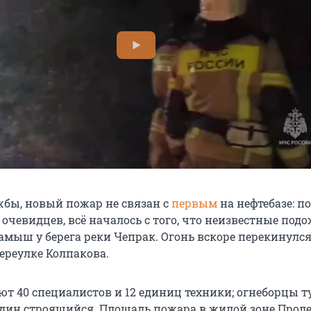
бы, новый пожар не связан с
первым
на нефтебазе: по
очевидцев, всё началось с того, что неизвестные под
амыш у берега реки Чепрак. Огонь вскоре перекинулся
ереулке Колпакова.
ют 40 специалистов и 12 единиц техники; огнеборцы т
дин строящийся. Площадь пожара в жилой зоне Прол