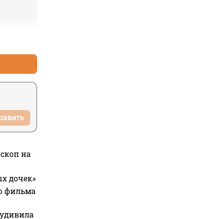
+3
–0
равить
оскоп на
ых дочек»
го фильма
 удивила