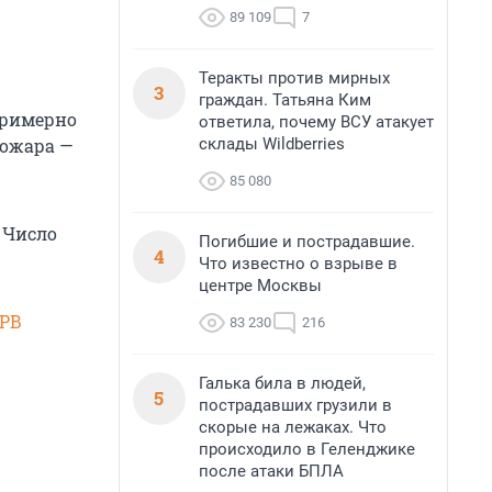
89 109
7
Теракты против мирных
3
граждан. Татьяна Ким
примерно
ответила, почему ВСУ атакует
пожара —
склады Wildberries
85 080
 Число
Погибшие и пострадавшие.
4
Что известно о взрыве в
центре Москвы
SPB
83 230
216
Галька била в людей,
5
пострадавших грузили в
скорые на лежаках. Что
происходило в Геленджике
после атаки БПЛА