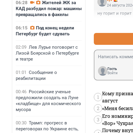
06:28
Жителей ЖК за
24 августа 2024
КАД разбудил пожар: машины
ну горит и гори
превращались в факелы
06:15
Под конец недели
Петербург будет сдувать
02:09
Лев Лурье поговорит с
Лизой Боярской о Петербурге
и театре
Гость
01:01
Сообщение о
Войти
реабилитации
00:46
Российские ученые
Кому призна
1
предложили создать на Луне
август
«кладбище» для космического
2
«Меня бесил
мусора
Его номинир
3
«Вор» Чухра
00:30
Трамп: прогресс в
переговорах по Украине есть,
Почему внут