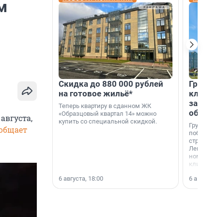
м
Скидка до 880 000 рублей
Группа
на готовое жильё*
клиен
застро
Теперь квартиру в сданном ЖК
област
«Образцовый квартал 14» можно
августа,
купить со специальной скидкой.
Группа А
общает
победите
строител
Ленингра
номинац
клиенто
застройщ
6 августа, 18:00
6 августа,
области»