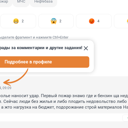
ожар
МЧС
Нефтебаза
2
2
4
ыделите фрагмент и нажмите Ctrl+Enter
рады за комментарии и другие задания!
Подробнее в профиле
ИИ
11
, 09:09
олье наносит удар. Первый пожар знамо где и бензин ща нед
. Сейчас люди без жилья и либо плодить недовольство либо 
 а жто нагрузка на бюджет, подорожание строй материалов На
, так сделать максимальный урон экономики. Что бы ключевая
 40 сто бы литр бензина стоил больше бакса, а бакс был по 150
т потом как СССР. Тоже афганом по экономике били и побед