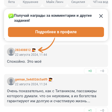
Яхта
Крушение
Майк Линч
Сицилия
ЧП на воде
Получай награды за комментарии и другие 
задания!
0
0
0
0
0
Подробнее в профиле
КОММЕНТАРИИ
7
282408812
22 августа 2024, 11:44
Спокойно. Это моё
+0
–0
german_5e4d02dc5a4f9
22 августа 2024, 11:24
Очень показательно, как с Титаником, пассажиры 
которого думали. что он неуязвим, а их богатства 
гарантируют им долгую и счастливую жизнь.

Но айсбергу было плевать на это вот все.
+1
–0