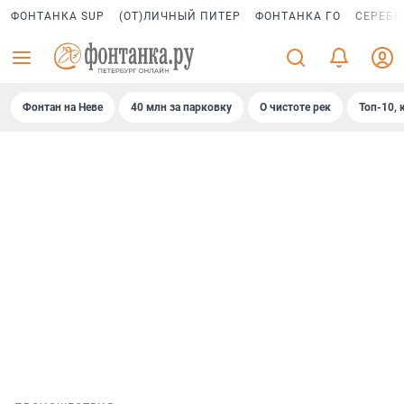
ФОНТАНКА SUP
(ОТ)ЛИЧНЫЙ ПИТЕР
ФОНТАНКА ГО
СЕРЕБР
Фонтан на Неве
40 млн за парковку
О чистоте рек
Топ-10, 