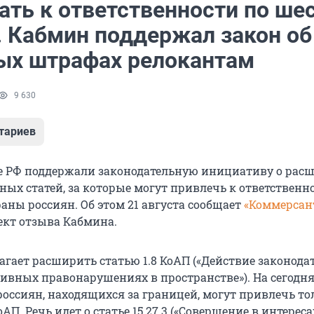
ать к ответственности по ше
. Кабмин поддержал закон об
ых штрафах релокантам
9 630
тариев
е РФ поддержали законодательную инициативу о рас
ых статей, за которые могут привлечь к ответственн
аны россиян. Об этом 21 августа сообщает
«Коммерсан
ект отзыва Кабмина.
агает расширить статью 1.8 КоАП («Действие законода
ивных правонарушениях в пространстве»). На сегод
россиян, находящихся за границей, могут привлечь то
АП. Речь идет о статье 15.27.3 («Совершение в интереса