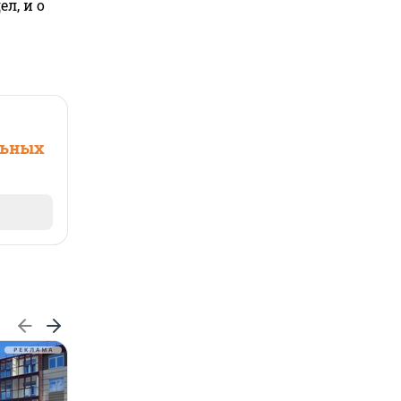
л, и о
льных