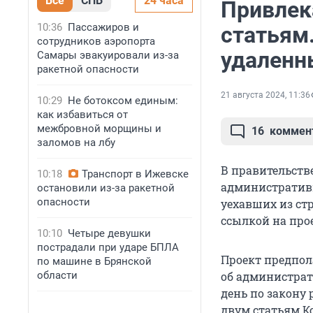
Все
СПБ
24 часа
Привлек
10:36
Пассажиров и
статьям
сотрудников аэропорта
удаленн
Самары эвакуировали из-за
ракетной опасности
21 августа 2024, 11:36
10:29
Не ботоксом единым:
как избавиться от
межбровной морщины и
16
коммен
заломов на лбу
В правительств
10:18
Транспорт в Ижевске
административн
остановили из-за ракетной
опасности
уехавших из стр
ссылкой на про
10:10
Четыре девушки
пострадали при ударе БПЛА
Проект предпол
по машине в Брянской
области
об администрат
день по закону 
двум статьям Ко