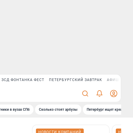
ЗСД ФОНТАНКА ФЕСТ
ПЕТЕРБУРГСКИЙ ЗАВТРАК
АФИША PLUS
ники в вузах СПб
Сколько стоят арбузы
Петербург ищет креатив
НОВОСТИ КОМПАНИЙ
НОВОС