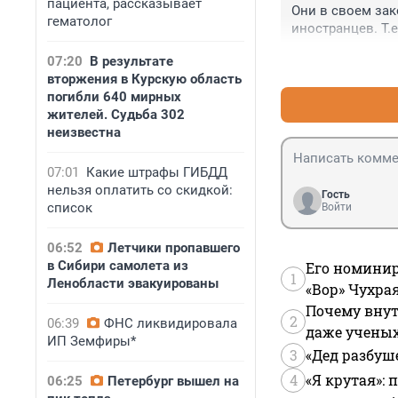
пациента, рассказывает
Они в своем зак
гематолог
иностранцев. Т.е
законы какой-то
07:20
В результате
а ему предъявят 
вторжения в Курскую область
обвинить - таког
погибли 640 мирных
сделать граждан
жителей. Судьба 302
неизвестна
07:01
Какие штрафы ГИБДД
нельзя оплатить со скидкой:
Гость
список
Войти
06:52
Летчики пропавшего
в Сибири самолета из
Его номинир
1
Ленобласти эвакуированы
«Вор» Чухра
Почему внут
2
06:39
ФНС ликвидировала
даже учены
ИП Земфиры*
3
«Дед разбуш
4
«Я крутая»:
06:25
Петербург вышел на