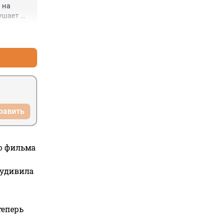
на 
ушает 
урист, 
+0
–0
 
опытка 
равить
го фильма
 удивила
теперь