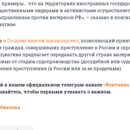
 примеры… что на территориях иностранных государ
щественными лидерами и активистами осуществляет
направленная против интересов РФ», — сказано в пояс
иативе.
та
в Госдуму внесли законопроект
, позволяющий привл
и граждан, совершивших преступление в России и ск
ициатива предлагает передавать другой стране матер
симо от стадии судопроизводства (досудебной или суд
ения преступления (в России или за ее пределами).
ей в нашем официальном телеграм-канале
«Фонтанка
ывайтесь, чтобы первыми узнавать о важном.
 Овезова