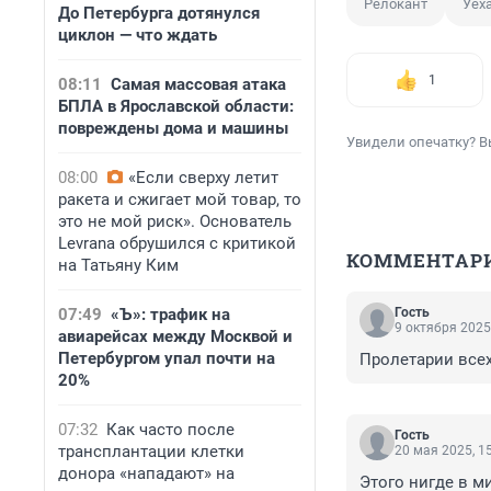
Релокант
Уех
До Петербурга дотянулся
циклон — что ждать
1
08:11
Самая массовая атака
БПЛА в Ярославской области:
повреждены дома и машины
Увидели опечатку? В
08:00
«Если сверху летит
ракета и сжигает мой товар, то
это не мой риск». Основатель
Levrana обрушился с критикой
КОММЕНТАР
на Татьяну Ким
07:49
«Ъ»: трафик на
Гость
9 октября 2025
авиарейсах между Москвой и
Петербургом упал почти на
Пролетарии всех
20%
07:32
Как часто после
Гость
трансплантации клетки
20 мая 2025, 1
донора «нападают» на
Этого нигде в ми