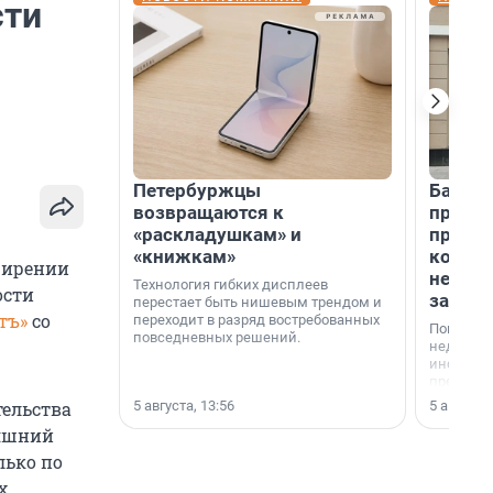
сти
Петербуржцы
Банк К
возвращаются к
програ
«раскладушкам» и
приоб
«книжкам»
комме
ширении
недви
Технология гибких дисплеев
ости
застр
перестает быть нишевым трендом и
тъ»
со
переходит в разряд востребованных
Покупка 
повседневных решений.
недвижи
инструме
предприн
офис, ск
5 августа, 13:56
5 августа,
тельства
или гото
няшний
успех сд
выбора о
лько по
финанси
х