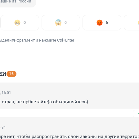
авшие из России
0
0
6
ыделите фрагмент и нажмите Ctrl+Enter
ИИ
16
, 16:01
 стран, не пр0летайте(а объединяйтесь)
5:31
ре нет, чтобы распространять свои законы на другие территори