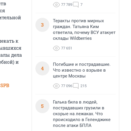
ств
77 789
7
ся
нительной
Теракты против мирных
3
граждан. Татьяна Ким
ответила, почему ВСУ атакует
склады Wildberries
екать к
рывшихся
77 651
иалы дела
ебной) и
Погибшие и пострадавшие.
4
Что известно о взрыве в
центре Москвы
 SPB
77 096
215
Галька била в людей,
5
пострадавших грузили в
скорые на лежаках. Что
происходило в Геленджике
после атаки БПЛА