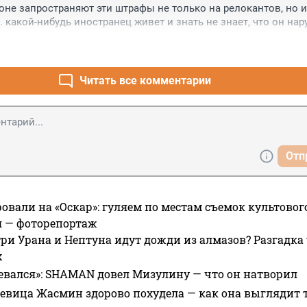
оне запространяют эти штрафы не только на релокантов, но и 
. какой-нибудь иностранец живет и знать не знает, что он нар
 там РФ в свих публичных высказываниях, потом приедет как т
обвинение... это нонсенс. В страну могут не пустить, но заочно
о нигде нет. Законы страны кончаются за её границей, а это п
 - рабами
Читать все комментарии
Отп
овали на «Оскар»: гуляем по местам съемок культово
я — фоторепортаж
ри Урана и Нептуна идут дожди из алмазов? Разгадка
х
евался»: SHAMAN довел Мизулину — что он натворил
 певица Жасмин здорово похудела — как она выглядит 