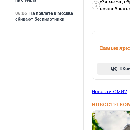
пик тепла
«За месяц сб
5
возлюбленной
06:06
На подлете к Москве
сбивают беспилотники
Самые ярки
ВКо
Новости СМИ2
НОВОСТИ КО