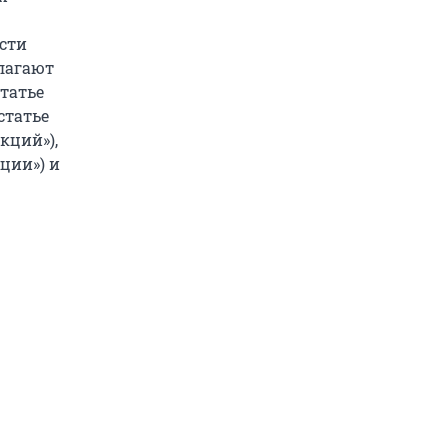
ости
длагают
статье
статье
кций»),
ции») и