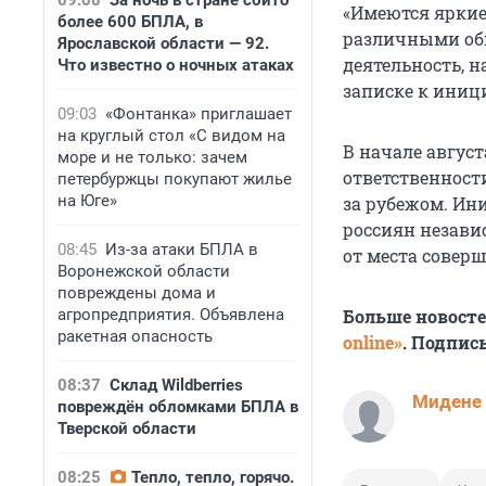
09:08
За ночь в стране сбито
«Имеются яркие
более 600 БПЛА, в
различными об
Ярославской области — 92.
деятельность, 
Что известно о ночных атаках
записке к иниц
09:03
«Фонтанка» приглашает
на круглый стол «С видом на
В начале авгус
море и не только: зачем
ответственност
петербуржцы покупают жилье
на Юге»
за рубежом. Ин
россиян незави
08:45
Из-за атаки БПЛА в
от места соверш
Воронежской области
повреждены дома и
агропредприятия. Объявлена
Больше новост
ракетная опасность
online»
. Подпис
08:37
Склад Wildberries
Мидене
повреждён обломками БПЛА в
Тверской области
08:25
Тепло, тепло, горячо.