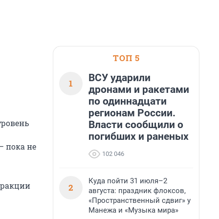
ТОП 5
ВСУ ударили
1
дронами и ракетами
по одиннадцати
регионам России.
уровень
Власти сообщили о
погибших и раненых
— пока не
102 046
Куда пойти 31 июля–2
фракции
2
августа: праздник флоксов,
«Пространственный сдвиг» у
Манежа и «Музыка мира»