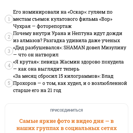
Его номинировали на «Оскар»: гуляем по
1
местам съемок культового фильма «Вор»
Чухрая — фоторепортаж
Почему внутри Урана и Нептуна идут дожди
2
из алмазов? Разгадка удивила даже ученых
«Дед разбушевался»: SHAMAN довел Мизулину
3
— что он натворил
«Я крутая»: певица Жасмин здорово похудела
4
— как она выглядит теперь
«За месяц сбросил 15 килограммов»: Влад
5
Прохоров — о том, как худел, и о возлюбленной
старше его на 21 год
ПРИСОЕДИНИТЬСЯ
Самые яркие фото и видео дня — в
наших группах в социальных сетях