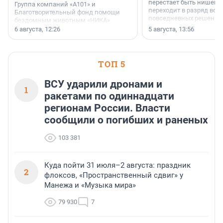
перестает быть нишевы
Группа компаний «А101» и
переходит в разряд вос
Благотворительный фонд помощи
повседневных решений
бездомным животным «НИКА»
заключили соглашение о
6 августа, 12:26
5 августа, 13:56
стратегическом сотрудничестве.
ТОП 5
ВСУ ударили дронами и
1
ракетами по одиннадцати
регионам России. Власти
сообщили о погибших и раненых
103 381
Куда пойти 31 июля–2 августа: праздник
2
флоксов, «Пространственный сдвиг» у
Манежа и «Музыка мира»
79 930
7