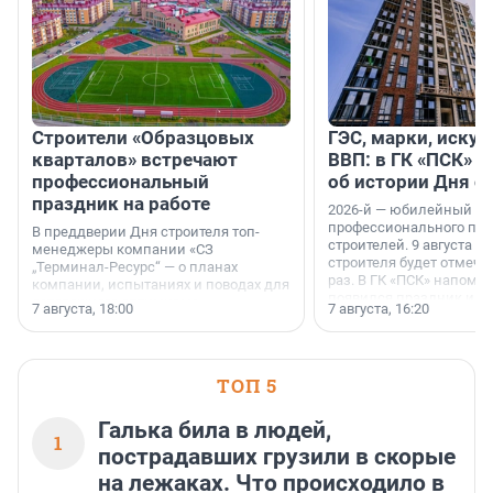
Строители «Образцовых
ГЭС, марки, искус
кварталов» встречают
ВВП: в ГК «ПСК» р
профессиональный
об истории Дня с
праздник на работе
2026-й — юбилейный го
профессионального пр
В преддверии Дня строителя топ-
строителей. 9 августа 2
менеджеры компании «СЗ
строителя будет отмечат
„Терминал-Ресурс“ — о планах
раз. В ГК «ПСК» напомни
компании, испытаниях и поводах для
появился праздник и к
осторожного оптимизма.
7 августа, 18:00
7 августа, 16:20
поменялась роль строит
ТОП 5
Галька била в людей,
1
пострадавших грузили в скорые
на лежаках. Что происходило в