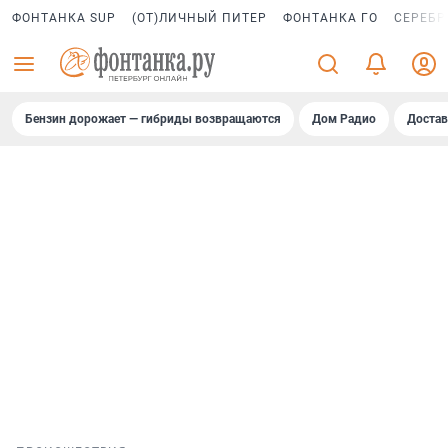
ФОНТАНКА SUP
(ОТ)ЛИЧНЫЙ ПИТЕР
ФОНТАНКА ГО
СЕРЕБР
Бензин дорожает — гибриды возвращаются
Дом Радио
Достав