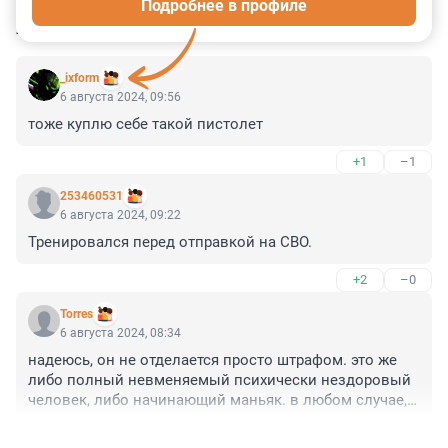
Подробнее в профиле
КОММЕНТАРИИ
6
_ixform
6 августа 2024, 09:56
тоже куплю себе такой пистолет
+1
–1
253460531
6 августа 2024, 09:22
Тренировался перед отправкой на СВО.
+2
–0
Torres
6 августа 2024, 08:34
надеюсь, он не отделается просто штрафом. это же 
либо полный невменяемый психически нездоровый 
человек, либо начинающий маньяк. в любом случае, 
он опасен для людей и его нужно изолировать от 
+5
–1
общества.