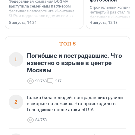
Федеральная компания DOGMA
выступила семейным партнером
Строительный холдинг 
фестиваля сапсерфинга «Фонтанка
четвертый раз стал пар
SUP» и поддержала одну из самых
фестиваля «Фонтанка S
ярких и романтичных номинаций —
раз компания стремится
5 августа, 14:24
4 августа, 12:13
«SUP-свадьба».
привезти корпоративну
и подарить настоящий 
посетителям фестиваля
необычной фотозоне.
ТОП 5
Погибшие и пострадавшие. Что
1
известно о взрыве в центре
Москвы
90 763
217
Галька била в людей, пострадавших грузили
2
в скорые на лежаках. Что происходило в
Геленджике после атаки БПЛА
84 753