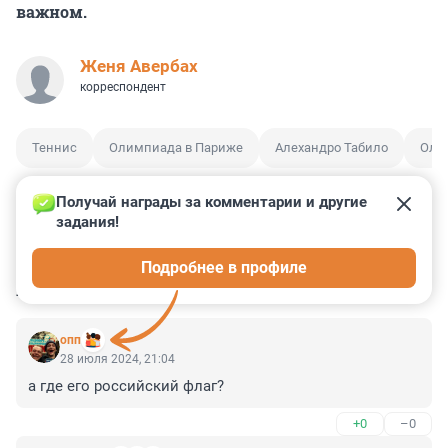
важном.
Женя Авербах
корреспондент
Теннис
Олимпиада в Париже
Алехандро Табило
Оли
Получай награды за комментарии и другие 
задания!
1
0
0
0
0
Подробнее в профиле
КОММЕНТАРИИ
3
опп
28 июля 2024, 21:04
а где его российский флаг?
+0
–0