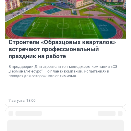
Строители «Образцовых кварталов»
встречают профессиональный
праздник на работе
В преддверии Дня строителя топ-менеджеры компании «СЗ
„Терминал-Ресурс“ — о планах компании, испытаниях и
поводах для осторожного оптимизма.
7 августа, 18:00