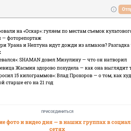
Отп
овали на «Оскар»: гуляем по местам съемок культово
я — фоторепортаж
ри Урана и Нептуна идут дожди из алмазов? Разгадка
х
евался»: SHAMAN довел Мизулину — что он натворил
 певица Жасмин здорово похудела — как она выглядит 
росил 15 килограммов»: Влад Прохоров — о том, как худе
 старше его на 21 год
ПРИСОЕДИНИТЬСЯ
е фото и видео дня — в наших группах в социа
сетях