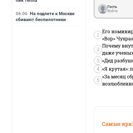
пик тепла
Гость
Войти
06:06
На подлете к Москве
сбивают беспилотники
Его номинир
1
«Вор» Чухра
Почему внут
2
даже учены
3
«Дед разбуш
4
«Я крутая»:
«За месяц сб
5
возлюбленной
Самые ярки