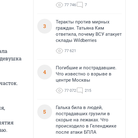
77 746
7
Теракты против мирных
3
граждан. Татьяна Ким
ответила, почему ВСУ атакует
склады Wildberries
ала
77 621
 девушка
Погибшие и пострадавшие.
4
Что известно о взрыве в
центре Москвы
часток.
77 072
215
я,
Галька била в людей,
5
пострадавших грузили в
скорые на лежаках. Что
нятия
происходило в Геленджике
аю.
после атаки БПЛА