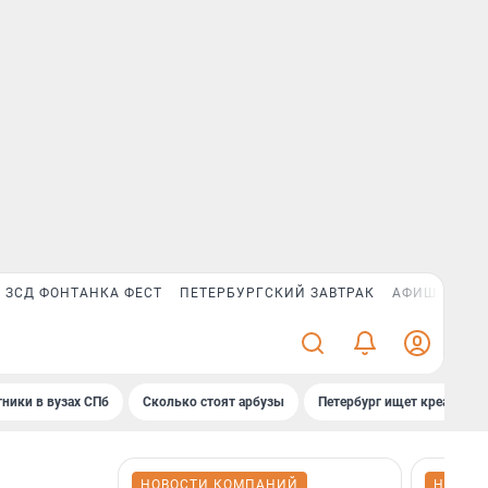
ЗСД ФОНТАНКА ФЕСТ
ПЕТЕРБУРГСКИЙ ЗАВТРАК
АФИША PLUS
ники в вузах СПб
Сколько стоят арбузы
Петербург ищет креатив
НОВОСТИ КОМПАНИЙ
НОВОС