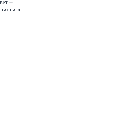
вет —
ринги, а