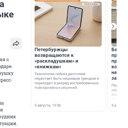
а
ыке
Петербуржцы
Банк К
возвращаются к
програ
ия о
«раскладушкам» и
приоб
даре.
«книжкам»
комме
недви
евушку
Технология гибких дисплеев
застр
перестает быть нишевым трендом и
пресс-
переходит в разряд востребованных
Покупка 
повседневных решений.
недвижи
инструме
предприн
ры
офис, ск
5 августа, 13:56
5 августа,
или гото
ая
успех сд
рудник
выбора о
финанси
туации.