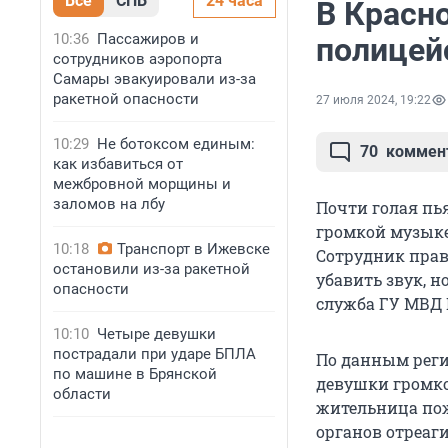
Все
СПБ
24 часа
В Красн
10:36
Пассажиров и
полицей
сотрудников аэропорта
Самары эвакуировали из-за
ракетной опасности
27 июля 2024, 19:22
10:29
Не ботоксом единым:
70
коммен
как избавиться от
межбровной морщины и
заломов на лбу
Почти голая пь
громкой музыке
10:18
Транспорт в Ижевске
Сотрудник прав
остановили из-за ракетной
убавить звук, н
опасности
служба ГУ МВД 
10:10
Четыре девушки
пострадали при ударе БПЛА
По данным реги
по машине в Брянской
девушки громко
области
жительница пож
органов отреаг