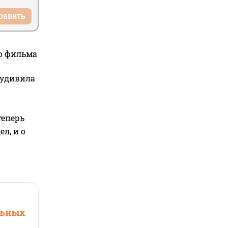
равить
го фильма
 удивила
теперь
л, и о
льных