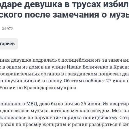
одаре девушка в трусах избил
ского после замечания о муз
34 972
тариев
яная девушка подралась с полицейским из-за замечан
 в одном из домов на улице Ивана Беличенко в Красно
оохранительных органов в гражданском попросил д
о получил вилкой в голову. Об этом сообщает 27 июля 
России по Краснодарскому краю.
онального МВД, дело было ночью 26 июля. Из кварти
 доносилась музыка, которая мешала соседям. Местн
аловалась на нарушение порядка полицейскому. Сот
ировал на просьбу женщины и решил разобраться в си