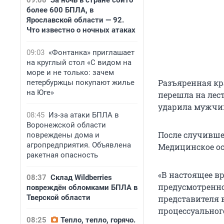
09:08
За ночь в стране сбито
более 600 БПЛА, в
Ярославской области — 92.
Что известно о ночных атаках
09:03
«Фонтанка» приглашает
на круглый стол «С видом на
море и не только: зачем
Разъяренная кр
петербуржцы покупают жилье
на Юге»
перешла на лест
ударила мужчину
08:45
Из-за атаки БПЛА в
Воронежской области
После случивше
повреждены дома и
агропредприятия. Объявлена
Медицинское ос
ракетная опасность
«В настоящее в
08:37
Склад Wildberries
предусмотренно
повреждён обломками БПЛА в
Тверской области
представителя 
процессуальног
08:25
Тепло, тепло, горячо.