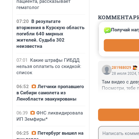
пациента, рассказывает
гематолог
КОММЕНТАР
07:20
В результате
вторжения в Курскую область
Получай наг
Гость
погибли 640 мирных
3 февраля, 14:
жителей. Судьба 302
Просто женщине
неизвестна
07:01
Какие штрафы ГИБДД
нельзя оплатить со скидкой:
281988029
список
28 июля 2024, 
Там видео с деву
06:52
Летчики пропавшего
Посмотри, тебе 
в Сибири самолета из
Ленобласти эвакуированы
06:39
ФНС ликвидировала
ИП Земфиры*
06:25
Петербург вышел на