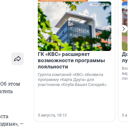
ГК «КВС» расширяет
Дом ил
возможности программы
лучше 
лояльности
Взвешива
варианто
Группа компаний «КВС» обновила
лишнего 
программу «Карта Друга» для
 Об этом
участников «Клуба Ваших Соседей».
атель
5 августа, 18:13
5 августа,
оста
одные», —