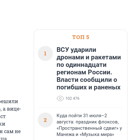
ТОП 5
ВСУ ударили
1
дронами и ракетами
по одиннадцати
регионам России.
Власти сообщили о
погибших и раненых
102 476
 решили
 а вице-
Куда пойти 31 июля–2
ст
2
августа: праздник флоксов,
ки
«Пространственный сдвиг» у
н сам не
Манежа и «Музыка мира»
ца,