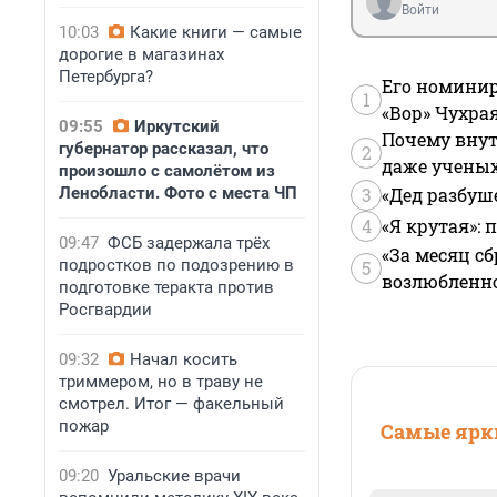
Войти
10:03
Какие книги — самые
дорогие в магазинах
Петербурга?
Его номинир
1
«Вор» Чухра
09:55
Иркутский
Почему внут
губернатор рассказал, что
2
даже учены
произошло с самолётом из
Ленобласти. Фото с места ЧП
3
«Дед разбуш
4
«Я крутая»:
09:47
ФСБ задержала трёх
«За месяц сб
подростков по подозрению в
5
возлюбленной
подготовке теракта против
Росгвардии
09:32
Начал косить
триммером, но в траву не
смотрел. Итог — факельный
пожар
Самые ярки
09:20
Уральские врачи