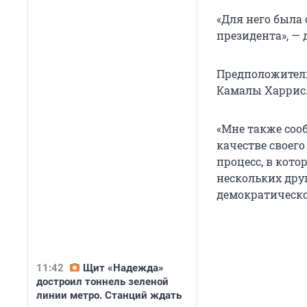
«Для него была 
президента», —
Предположитель
Камалы Харрис
«Мне также соо
качестве своег
процесс, в кото
нескольких дру
демократическо
11:42
Щит «Надежда»
достроил тоннель зеленой
линии метро. Станций ждать