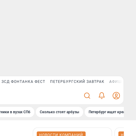
ЗСД ФОНТАНКА ФЕСТ
ПЕТЕРБУРГСКИЙ ЗАВТРАК
АФИША PLUS
ники в вузах СПб
Сколько стоят арбузы
Петербург ищет креатив
НОВОСТИ КОМПАНИЙ
НОВОС