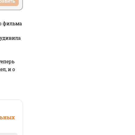
равить
го фильма
 удивила
теперь
л, и о
льных