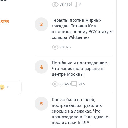
78 416
7
Теракты против мирных
 SPB
3
граждан. Татьяна Ким
ответила, почему ВСУ атакует
склады Wildberries
78 076
Погибшие и пострадавшие.
4
Что известно о взрыве в
центре Москвы
77 450
215
0
Галька била в людей,
5
пострадавших грузили в
скорые на лежаках. Что
происходило в Геленджике
после атаки БПЛА