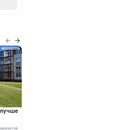
 лучше
Группа Аквилон на 20%
увеличила объём текущего
строительства в
вариантов