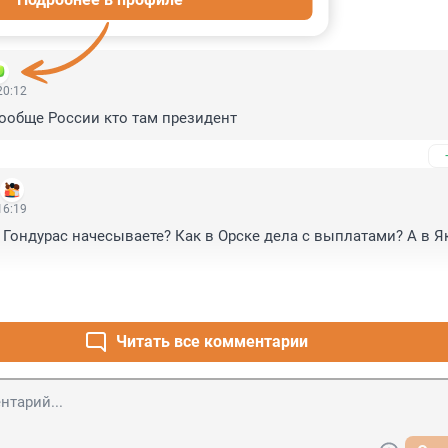
ИИ
21
20:12
ообще России кто там президент
16:19
 Гондурас начесываете? Как в Орске дела с выплатами? А в Як
Читать все комментарии