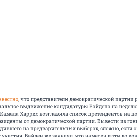
звестно
, что представители демократической партии
альное выдвижение кандидатуры Байдена на неделю,
Камала Харрис возглавила список претендентов на по
езиденты от демократической партии. Вывести из гон
едившего на предварительных выборах, сложно, если о
 участия. Байден же заявлял, что намерен идти до кон