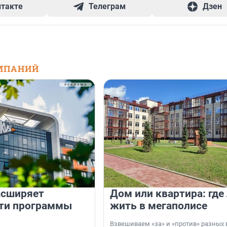
нтакте
Телеграм
Дзен
МПАНИЙ
асширяет
Дом или квартира: где
ти программы
жить в мегаполисе
Взвешиваем «за» и «против» разных 