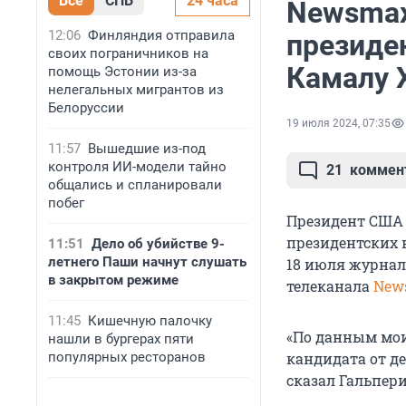
Все
СПБ
24 часа
Newsmax
12:06
Финляндия отправила
президе
своих пограничников на
Камалу 
помощь Эстонии из-за
нелегальных мигрантов из
Белоруссии
19 июля 2024, 07:35
11:57
Вышедшие из-под
контроля ИИ-модели тайно
21
коммен
общались и спланировали
побег
Президент США 
президентских в
11:51
Дело об убийстве 9-
летнего Паши начнут слушать
18 июля журнал
в закрытом режиме
телеканала
New
11:45
Кишечную палочку
«По данным мои
нашли в бургерах пяти
популярных ресторанов
кандидата от д
сказал Гальпери