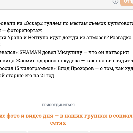
Отп
овали на «Оскар»: гуляем по местам съемок культово
я — фоторепортаж
ри Урана и Нептуна идут дожди из алмазов? Разгадка
х
евался»: SHAMAN довел Мизулину — что он натворил
 певица Жасмин здорово похудела — как она выглядит 
росил 15 килограммов»: Влад Прохоров — о том, как худе
 старше его на 21 год
ПРИСОЕДИНИТЬСЯ
е фото и видео дня — в наших группах в социа
сетях