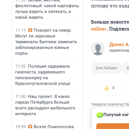
11:20
Белый, желтый,
потому что кан
фиолетовый: какой картофель
лучше варить и запекать, а
какой жарить
Больше новост
online»
. Подпис
11:11
Поворот на север.
Могут ли зерновые
терминалы Балтики заменить
Денис А
заблокированные южные
корреспонд
порты
11:02
Полиция задержала
Джо Байден
В
газелиста, задавившего
пенсионерку на
Краснопутиловской улице
0
11:00
Наш проект: В каких
парках Петербурга больше
Увидели опечатку? В
всего расходуют мобильного
интернета
Получай наг
10:49
Возле Ломоносова