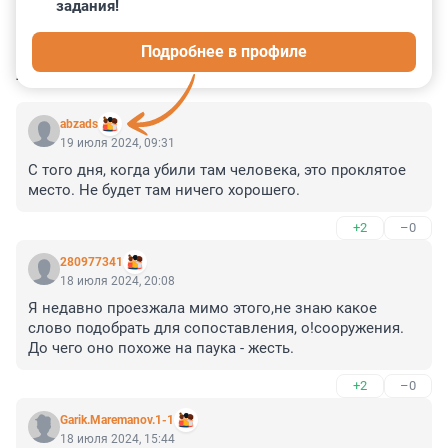
задания!
0
2
0
5
1
Подробнее в профиле
КОММЕНТАРИИ
36
abzads
19 июля 2024, 09:31
С того дня, когда убили там человека, это проклятое 
место. Не будет там ничего хорошего.
+2
–0
280977341
18 июля 2024, 20:08
Я недавно проезжала мимо этого,не знаю какое 
слово подобрать для сопоставления, о!сооружения.

До чего оно похоже на паука - жесть.
+2
–0
Garik.Maremanov.1-1
18 июля 2024, 15:44