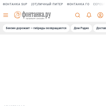
ФОНТАНКА SUP
(ОТ)ЛИЧНЫЙ ПИТЕР
ФОНТАНКА ГО
СЕРЕБР
Бензин дорожает — гибриды возвращаются
Дом Радио
Достав