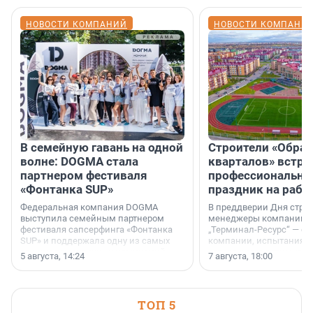
НОВОСТИ КОМПАНИЙ
НОВОСТИ КОМПАНИ
В семейную гавань на одной
Строители «Обра
волне: DOGMA стала
кварталов» встре
партнером фестиваля
профессиональн
«Фонтанка SUP»
праздник на рабо
Федеральная компания DOGMA
В преддверии Дня строи
выступила семейным партнером
менеджеры компании «
фестиваля сапсерфинга «Фонтанка
„Терминал-Ресурс“ — о 
SUP» и поддержала одну из самых
компании, испытаниях 
ярких и романтичных номинаций —
осторожного оптимизма
5 августа, 14:24
7 августа, 18:00
«SUP-свадьба».
ТОП 5