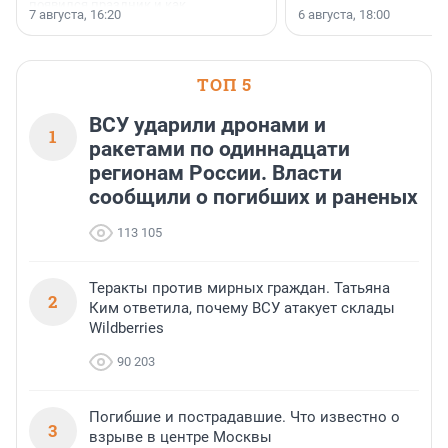
появился праздник и как
7 августа, 16:20
6 августа, 18:00
поменялась роль строительства.
ТОП 5
ВСУ ударили дронами и
1
ракетами по одиннадцати
регионам России. Власти
сообщили о погибших и раненых
113 105
Теракты против мирных граждан. Татьяна
2
Ким ответила, почему ВСУ атакует склады
Wildberries
90 203
Погибшие и пострадавшие. Что известно о
3
взрыве в центре Москвы