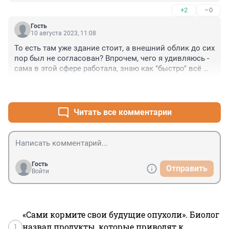
растраты и воровство во всех областях Питерской 
+2
–0
экономики.
Гость
10 августа 2023, 11:08
То есть там уже здание стоит, а внешний облик до сих 
пор был не согласован? Впрочем, чего я удивляюсь - 
сама в этой сфере работала, знаю как "быстро" всё 
это происходит. Езжу мимо этого чуда инженерной 
+3
–0
мысли каждый день - пока что выглядит не красиво и 
страшновато. А те сотенные толпы специалистов из 
ближнего зарубежья, которые там каждый вечер в 
Читать все комментарии
автобусы пакуются, вызывают большие сомнения в 
качестве сборки конструкции
Гость
Отправить
Войти
«Сами кормите свои будущие опухоли». Биолог
1
назвал продукты, которые приводят к