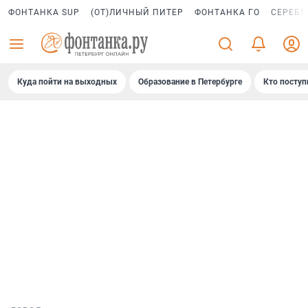
ФОНТАНКА SUP
(ОТ)ЛИЧНЫЙ ПИТЕР
ФОНТАНКА ГО
СЕРЕБР
Куда пойти на выходных
Образование в Петербурге
Кто поступ