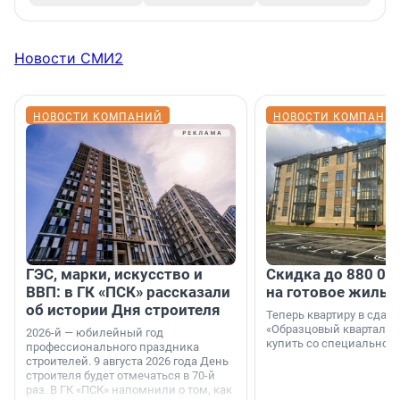
Новости СМИ2
НОВОСТИ КОМПАНИЙ
НОВОСТИ КОМПАНИ
ГЭС, марки, искусство и
Скидка до 880 00
ВВП: в ГК «ПСК» рассказали
на готовое жильё
об истории Дня строителя
Теперь квартиру в сда
«Образцовый квартал 1
2026-й — юбилейный год
купить со специальной 
профессионального праздника
строителей. 9 августа 2026 года День
строителя будет отмечаться в 70-й
раз. В ГК «ПСК» напомнили о том, как