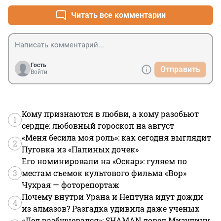
Читать все комментарии
Гость
Отправить
Войти
Кому признаются в любви, а кому разобьют
1
сердце: любовный гороскоп на август
«Меня бесила моя роль»: как сегодня выглядит
2
Пуговка из «Папиных дочек»
Его номинировали на «Оскар»: гуляем по
3
местам съемок культового фильма «Вор»
Чухрая — фоторепортаж
Почему внутри Урана и Нептуна идут дожди
4
из алмазов? Разгадка удивила даже ученых
«Дед разбушевался»: SHAMAN довел Мизулину