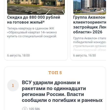
Скидка до 880 000 рублей
Группа Аквилон 
на готовое жильё*
клиентоориентир
застройщик Лени
Теперь квартиру в сданном ЖК
области» 2026
«Образцовый квартал 14» можно
купить со специальной скидкой.
Группа Аквилон стала 
победителей конкурса 
строительная организа
Ленинградской области 
номинации «Самый
6 августа, 18:00
6 августа, 16:50
клиентоориентированн
застройщик Ленинград
области».
ТОП 5
ВСУ ударили дронами и
1
ракетами по одиннадцати
регионам России. Власти
сообщили о погибших и раненых
105 586