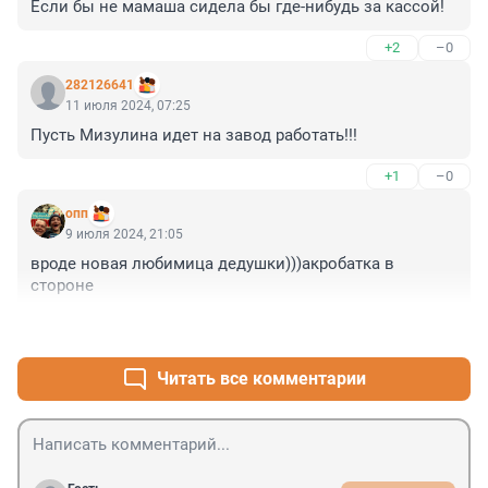
Если бы не мамаша сидела бы где-нибудь за кассой!
+2
–0
282126641
11 июля 2024, 07:25
Пусть Мизулина идет на завод работать!!!
+1
–0
опп
9 июля 2024, 21:05
вроде новая любимица дедушки)))акробатка в 
стороне
+3
–1
Читать все комментарии