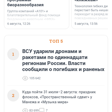
биоразнообразия
Технология гибких дисп
перестает быть нишевы
Группа компаний «А101» и
переходит в разряд вос
Благотворительный фонд помощи
повседневных решений
бездомным животным «НИКА»
заключили соглашение о
6 августа, 12:26
5 августа, 13:56
стратегическом сотрудничестве.
ТОП 5
ВСУ ударили дронами и
1
ракетами по одиннадцати
регионам России. Власти
сообщили о погибших и раненых
105 642
Куда пойти 31 июля–2 августа: праздник
2
флоксов, «Пространственный сдвиг» у
Манежа и «Музыка мира»
83 699
7