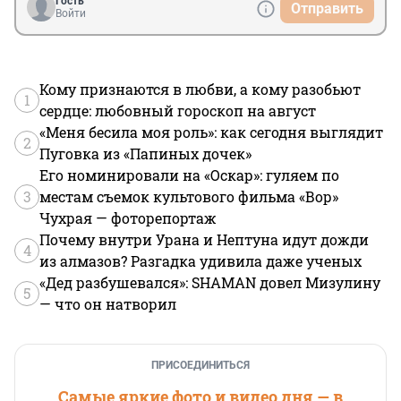
Гость
Отправить
Войти
Кому признаются в любви, а кому разобьют
1
сердце: любовный гороскоп на август
«Меня бесила моя роль»: как сегодня выглядит
2
Пуговка из «Папиных дочек»
Его номинировали на «Оскар»: гуляем по
3
местам съемок культового фильма «Вор»
Чухрая — фоторепортаж
Почему внутри Урана и Нептуна идут дожди
4
из алмазов? Разгадка удивила даже ученых
«Дед разбушевался»: SHAMAN довел Мизулину
5
— что он натворил
ПРИСОЕДИНИТЬСЯ
Самые яркие фото и видео дня — в