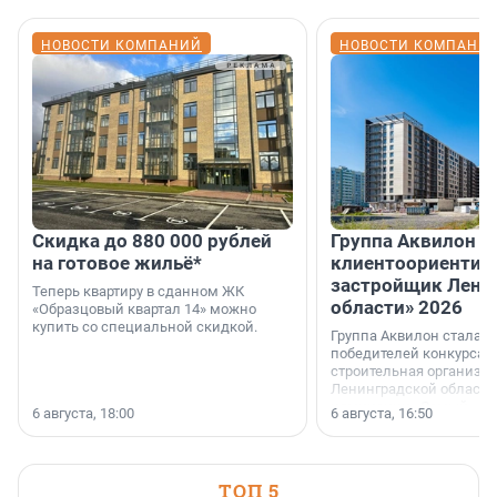
НОВОСТИ КОМПАНИЙ
НОВОСТИ КОМПАНИ
Скидка до 880 000 рублей
Группа Аквилон 
на готовое жильё*
клиентоориентир
застройщик Лени
Теперь квартиру в сданном ЖК
области» 2026
«Образцовый квартал 14» можно
купить со специальной скидкой.
Группа Аквилон стала 
победителей конкурса 
строительная организа
Ленинградской области 
номинации «Самый
6 августа, 18:00
6 августа, 16:50
клиентоориентированн
застройщик Ленинград
области».
ТОП 5