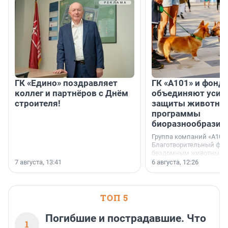
ГК «Едино» поздравляет
ГК «А101» и фонд
коллег и партнёров с Днём
объединяют усил
строителя!
защиты животных
программы
биоразнообразия
Группа компаний «А101»
Благотворительный фо
бездомным животным 
заключили соглашение
7 августа, 13:41
6 августа, 12:26
стратегическом сотрудн
ТОП 5
Погибшие и пострадавшие. Что
1