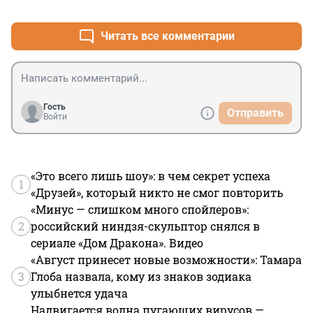
+2
–1
времени, сделать селфи и отослать ответственному 
лицу по учреждению, в этот день от работы 
освобождаются
Читать все комментарии
Гость
Отправить
Войти
«Это всего лишь шоу»: в чем секрет успеха
1
«Друзей», который никто не смог повторить
«Минус — слишком много спойлеров»:
2
российский ниндзя-скульптор снялся в
сериале «Дом Дракона». Видео
«Август принесет новые возможности»: Тамара
3
Глоба назвала, кому из знаков зодиака
улыбнется удача
Надвигается волна пугающих вирусов —