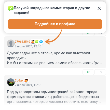
Гость
7 ноября 2024, 11:47
Получай награды за комментарии и другие 
задания!
Мне кажется , что правильно было отправить людей 
на выставку . А то совсем не желают сейчас ничем 
Подробнее в профиле
интересоваться . В телефонах висят . Это ведь 
необходимо для развития !!!
+0
–1
279662540
8 июля 2024, 12:46
Других задач нет в стране, кроме как выставки 
проводить!

Им бы с таким же рвением армию обеспечивать fpv-
дронами.
+0
–2
Собак
7 июля 2024, 15:06
Под руководством администраций районов города 
формируются списки лиц работающих в бюджетных 
организациях, которые должны посетить выставку в 
определенный день и в определенный интервал 