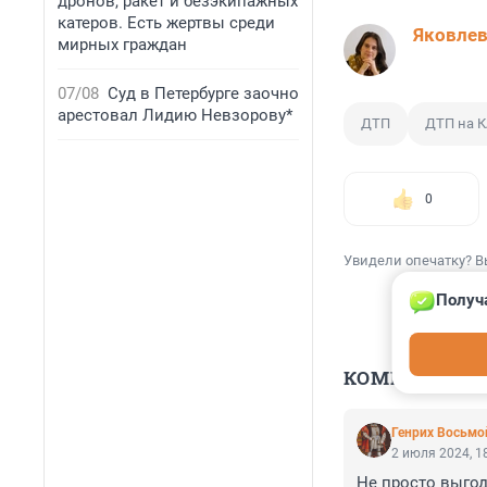
дронов, ракет и безэкипажных
катеров. Есть жертвы среди
Яковле
мирных граждан
07/08
Суд в Петербурге заочно
арестовал Лидию Невзорову*
ДТП
ДТП на 
0
Увидели опечатку? В
Получ
КОММЕНТАР
Генрих Восьмо
2 июля 2024, 1
Не просто выгод