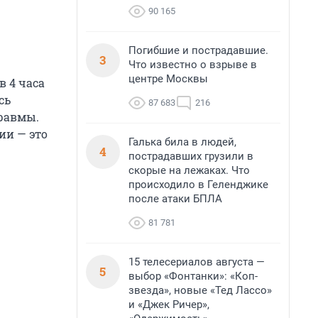
90 165
Погибшие и пострадавшие.
3
Что известно о взрыве в
центре Москвы
в 4 часа
сь
87 683
216
травмы.
ии — это
Галька била в людей,
4
пострадавших грузили в
скорые на лежаках. Что
происходило в Геленджике
после атаки БПЛА
81 781
15 телесериалов августа —
5
выбор «Фонтанки»: «Коп-
звезда», новые «Тед Лассо»
и «Джек Ричер»,