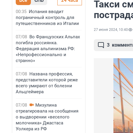
Все
СПБ
24 часа
Такси см
00:35
Испания вводит
пострад
пограничный контроль для
путешественников из Италии
27 июня 2024, 10:40
07/08
Во Французских Альпах
погибла россиянка.
3
коммент
Федерация альпинизма РФ:
«Непрофессионально и
странно»
07/08
Названа профессия,
представители которой реже
всего умирают от болезни
Альцгеймера
07/08
Мизулина
отреагировала на сообщения
о выдворении «веселого
молочника» Джастаса
Уолкера из РФ