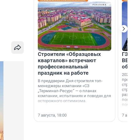
Строители «Образцовых
ГЭС, м
кварталов» встречают
ВВП: в
профессиональный
об ист
праздник на работе
2026-й —
професси
В преддверии Дня строителя топ-
строителе
менеджеры компании «СЗ
строителя
„Терминал-Ресурс“ — о планах
раз. В ГК
компании, испытаниях и поводах для
появился
осторожного оптимизма.
поменяла
7 августа, 18:00
7 августа,