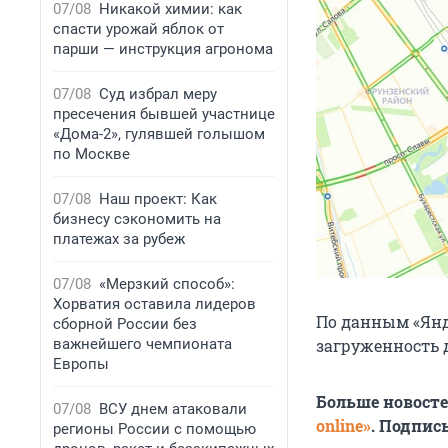
07/08
Никакой химии: как
спасти урожай яблок от
парши — инструкция агронома
07/08
Суд избрал меру
пресечения бывшей участнице
«Дома-2», гулявшей голышом
по Москве
07/08
Наш проект: Как
бизнесу сэкономить на
платежах за рубеж
07/08
«Мерзкий способ»:
Хорватия оставила лидеров
По данным «Янде
сборной России без
важнейшего чемпионата
загруженность д
Европы
Больше новост
07/08
ВСУ днем атаковали
online»
. Подпис
регионы России с помощью