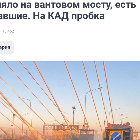
яло на вантовом мосту, есть
авшие. На КАД пробка
13 452
ария