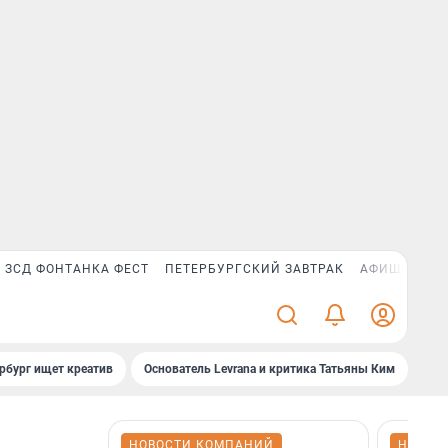
ЗСД ФОНТАНКА ФЕСТ
ПЕТЕРБУРГСКИЙ ЗАВТРАК
АФИША PLUS
рбург ищет креатив
Основатель Levrana и критика Татьяны Ким
Зач
НОВОСТИ КОМПАНИЙ
НОВОС