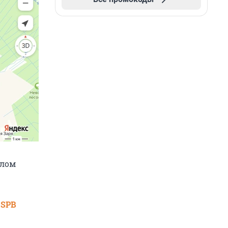
елом
 SPB