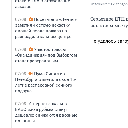
атаки БПЛА в страхование
Источник: 
ФКУ Упрдор
заказов
Серьезное ДТП 
07/08
Посетители «Ленты»
заметили острую нехватку
вантовом мосту
овощей после пожара на
распределительном центре
Не удалось загр
07/08
Участок трассы
«Скандинавия» под Выборгом
станет реверсивным
07/08
Пума Синди из
Петербурга отметила свое 15-
летие распаковкой сочного
подарка
07/08
Интернет-заказы в
ЕАЭС из-за рубежа станут
дешевле: снижаются ввозные
пошлины