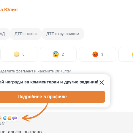
ва Юлия
КАД
ДТП с такси
ДТП с грузовиком
0
2
3
ыделите фрагмент и нажмите Ctrl+Enter
ай награды за комментарии и другие задания!
Подробнее в профиле
ИИ
3
й
8:31
но- альфа- выгодно...