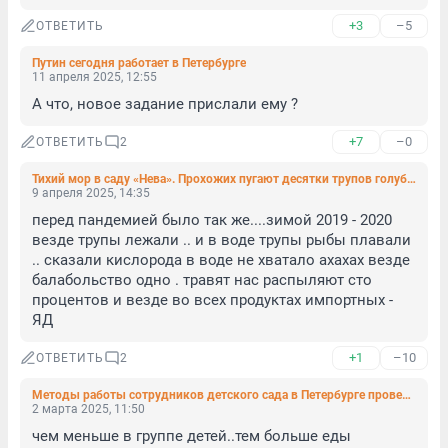
+3
–5
ОТВЕТИТЬ
Путин сегодня работает в Петербурге
11 апреля 2025, 12:55
А что, новое задание прислали ему ?
+7
–0
ОТВЕТИТЬ
2
Тихий мор в саду «Нева». Прохожих пугают десятки трупов голубей в петербургском парке
9 апреля 2025, 14:35
перед пандемией было так же....зимой 2019 - 2020 
везде трупы лежали .. и в воде трупы рыбы плавали 
.. сказали кислорода в воде не хватало ахахах везде 
балабольство одно . травят нас распыляют сто 
процентов и везде во всех продуктах импортных - 
ЯД
+1
–10
ОТВЕТИТЬ
2
Методы работы сотрудников детского сада в Петербурге проверит прокуратура
2 марта 2025, 11:50
чем меньше в группе детей..тем больше еды 