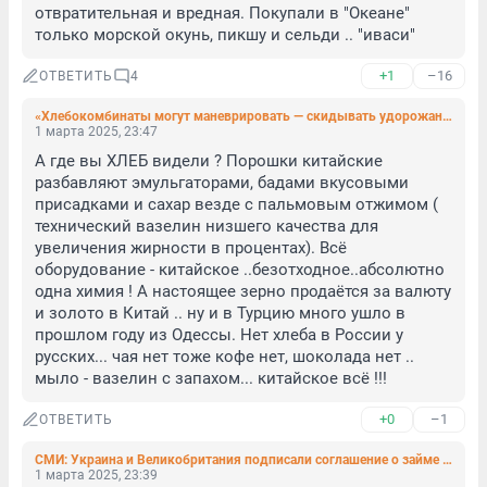
отвратительная и вредная. Покупали в "Океане" 
только морской окунь, пикшу и сельди .. "иваси"
+1
–16
ОТВЕТИТЬ
4
«Хлебокомбинаты могут маневрировать — скидывать удорожание с одной категории на другую». Почему дорожает хлеб
1 марта 2025, 23:47
А где вы ХЛЕБ видели ? Порошки китайские 
разбавляют эмульгаторами, бадами вкусовыми 
присадками и сахар везде с пальмовым отжимом ( 
технический вазелин низшего качества для 
увеличения жирности в процентах). Всё 
оборудование - китайское ..безотходное..абсолютно 
одна химия ! А настоящее зерно продаётся за валюту 
и золото в Китай .. ну и в Турцию много ушло в 
прошлом году из Одессы. Нет хлеба в России у 
русских... чая нет тоже кофе нет, шоколада нет .. 
мыло - вазелин с запахом... китайское всё !!!
+0
–1
ОТВЕТИТЬ
СМИ: Украина и Великобритания подписали соглашение о займе на 2,6 млрд фунтов стерлингов
1 марта 2025, 23:39