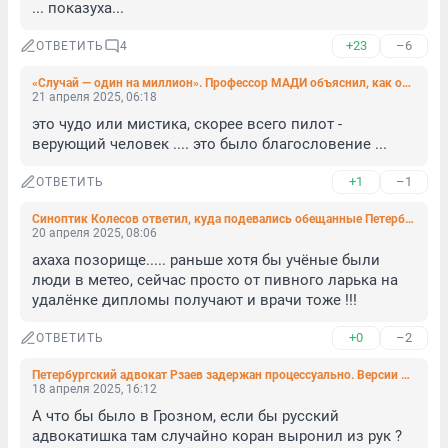
... показуха...
+23
–6
ОТВЕТИТЬ
4
«Случай — один на миллион». Профессор МАДИ объяснил, как отлетевшая покрышка гоночной машины намоталась обратно
21 апреля 2025, 06:18
это чудо или мистика, скорее всего пилот - 
верующий человек .... это было благословение ...
+1
–1
ОТВЕТИТЬ
Синоптик Колесов ответил, куда подевались обещанные Петербургу грозы
20 апреля 2025, 08:06
ахаха позорище..... раньше хотя бы учёные были 
люди в метео, сейчас просто от пивного ларька на 
удалёнке дипломы получают и врачи тоже !!!
+0
–2
ОТВЕТИТЬ
Петербургский адвокат Рзаев задержан процессуально. Версии о том, что стало с иконой, разнятся
18 апреля 2025, 16:12
А что бы было в Грозном, если бы русский 
адвокатишка там случайно коран выронил из рук ?