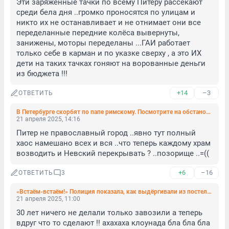
Эти заряженные тачки по всему Питеру рассекают 
среди бела дня ..громко проносятся по улицам и 
никто их не останавливает и не отнимает они все 
переделанные передние колёса вывернуты, 
занижены, моторы переделаны ...ГАИ работает 
только себе в карман и по указке сверху , а это ИХ 
дети на таких тачках гоняют на ворованные деньги 
из бюджета !!!
+14
–3
ОТВЕТИТЬ
В Петербурге скорбят по папе римскому. Посмотрите на обстановку в католической церкви
21 апреля 2025, 14:16
Питер не православный город ..явно тут полный 
хаос намешано всех и вся ..что теперь каждому храм 
возводить и Невский перекрывать ? ..позорище ..=((
+6
–16
ОТВЕТИТЬ
3
«Встаём-встаём!» Полиция показала, как выдёргивали из постелей иностранцев в хостелах Петербурга
21 апреля 2025, 11:00
30 лет ничего не делали только завозили а теперь 
вдруг что то сделают !! ахахаха клоунада бла бла бла 