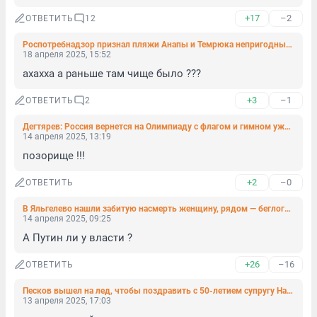
+17
–2
ОТВЕТИТЬ
12
Роспотребнадзор признал пляжи Анапы и Темрюка непригодными для летнего отдыха
18 апреля 2025, 15:52
ахахха а раньше там чище было ???
+3
–1
ОТВЕТИТЬ
2
Дегтярев: Россия вернется на Олимпиаду с флагом и гимном уже в 2028-м
14 апреля 2025, 13:19
позорище !!!
+2
–0
ОТВЕТИТЬ
В Яльгелево нашли забитую насмерть женщину, рядом — беглого военнослужащего
14 апреля 2025, 09:25
А Путин ли у власти ?
+26
–16
ОТВЕТИТЬ
Песков вышел на лед, чтобы поздравить с 50-летием супругу Навку. Видео
13 апреля 2025, 17:03