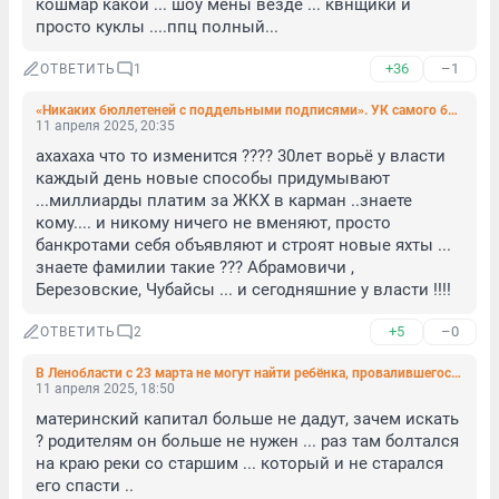
кошмар какой ... шоу мены везде ... квнщики и 
просто куклы ....ппц полный...
+36
–1
ОТВЕТИТЬ
1
«Никаких бюллетеней с поддельными подписями». УК самого большого дома России предоставила свою версию событий после обысков в Петербурге
11 апреля 2025, 20:35
ахахаха что то изменится ???? 30лет ворьё у власти 
каждый день новые способы придумывают 
...миллиарды платим за ЖКХ в карман ..знаете 
кому.... и никому ничего не вменяют, просто 
банкротами себя объявляют и строят новые яхты ... 
знаете фамилии такие ??? Абрамовичи , 
Березовские, Чубайсы ... и сегодняшние у власти !!!!
+5
–0
ОТВЕТИТЬ
2
В Ленобласти с 23 марта не могут найти ребёнка, провалившегося под лёд реки Тосны
11 апреля 2025, 18:50
материнский капитал больше не дадут, зачем искать 
? родителям он больше не нужен ... раз там болтался 
на краю реки со старшим ... который и не старался 
его спасти ..