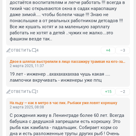
достаётся воспитателям и легче работать !!! всегда в 
тихий час открываются окна в садах нараспашку 
даже зимой.... чтобы болели чаще !!! Знаю не 
понаслышке а от реальных работником детсадов !!! 
Все же кушать хотят и за маленькую зарплату 
работать не хотят а детей ..чужих не жалко...это 
фашизм везде так..
+4
–3
ОТВЕТИТЬ
4
Двое в шляпах выстрелили в лицо пассажиру трамвая на юго-западе Петербурга
2 марта 2025, 11:37
19 лет - инженер ..ахахахахаххаа чушь какая .... 
лампочки вкручивать - инженеры уже ппц
+15
–2
ОТВЕТИТЬ
1
На льду — как в метро в час пик. Рыбаки уже ловят корюшку
2 марта 2025, 08:08
С рождения живу в Ленинграде более 60 лет. Всегда 
бабушка с дедушкой запрещали есть корюшку. Это 
рыба как камбала - падальщик. Собирает корм со 
дна и есть разложенные трупы других рыб ! Очень 