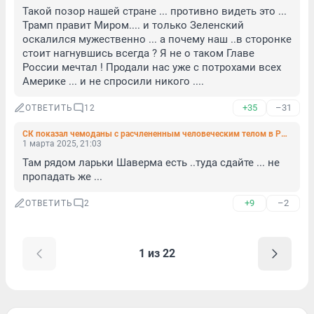
Такой позор нашей стране ... противно видеть это ... 
Трамп правит Миром.... и только Зеленский 
оскалился мужественно ... а почему наш ..в сторонке 
стоит нагнувшись всегда ? Я не о таком Главе 
России мечтал ! Продали нас уже с потрохами всех 
Америке ... и не спросили никого ....
+35
–31
ОТВЕТИТЬ
12
СК показал чемоданы с расчлененным человеческим телом в Рыбацком
1 марта 2025, 21:03
Там рядом ларьки Шаверма есть ..туда сдайте ... не 
пропадать же ...
+9
–2
ОТВЕТИТЬ
2
1 из 22