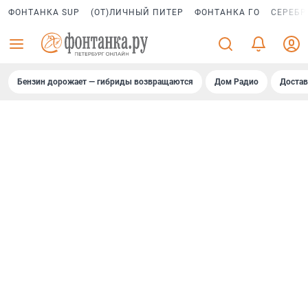
ФОНТАНКА SUP
(ОТ)ЛИЧНЫЙ ПИТЕР
ФОНТАНКА ГО
СЕРЕБР
Бензин дорожает — гибриды возвращаются
Дом Радио
Достав