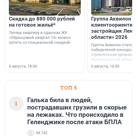
Скидка до 880 000 рублей
Группа Аквилон 
на готовое жильё*
клиентоориентир
застройщик Лени
Теперь квартиру в сданном ЖК
области» 2026
«Образцовый квартал 14» можно
купить со специальной скидкой.
Группа Аквилон стала 
победителей конкурса 
строительная организа
Ленинградской области 
номинации «Самый
6 августа, 18:00
6 августа, 16:50
клиентоориентированн
застройщик Ленинград
области».
ТОП 5
Галька била в людей,
1
пострадавших грузили в скорые
на лежаках. Что происходило в
Геленджике после атаки БПЛА
98 742