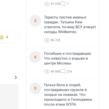
91 078
7
Теракты против мирных
3
граждан. Татьяна Ким
ответила, почему ВСУ атакует
склады Wildberries
0
86 723
Погибшие и пострадавшие.
4
Что известно о взрыве в
центре Москвы
84 506
216
Галька била в людей,
5
пострадавших грузили в
скорые на лежаках. Что
происходило в Геленджике
после атаки БПЛА