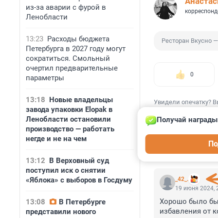
Анастас
из-за аварии с фурой в
корреспонд
Ленобласти
13:23
Расходы бюджета
Ресторан Вкусно —
Петербурга в 2027 году могут
сократиться. Смольный
очертил предварительные
0
параметры
13:18
Новые владельцы
Увидели опечатку? В
завода упаковки Elopak в
Ленобласти остановили
Получай награды
производство — работать
негде и не на чем
По
КОММЕНТАР
13:12
В Верховный суд
поступил иск о снятии
«Яблока» с выборов в Госдуму
_42_.
19 июня 2024, 
Хорошо было бы 
13:08
В Петербурге
избавления от к
представили нового