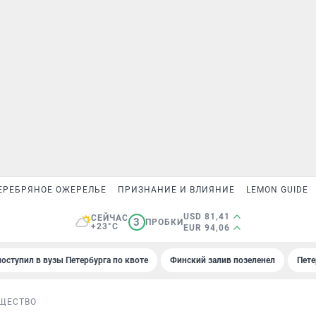
ЕРЕБРЯНОЕ ОЖЕРЕЛЬЕ
ПРИЗНАНИЕ И ВЛИЯНИЕ
LEMON GUIDE
USD 81,41
СЕЙЧАС
3
ПРОБКИ
+23°C
EUR 94,06
поступил в вузы Петербурга по квоте
Финский залив позеленел
Пете
ЩЕСТВО