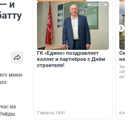
— и
батту
ГК «Едино» поздравляет
Скидка
коллег и партнёров с Днём
на гот
строителя!
Теперь к
«Образцо
оего меню
купить с
am-
йчас на
7 августа, 13:41
6 августа,
 Рейды