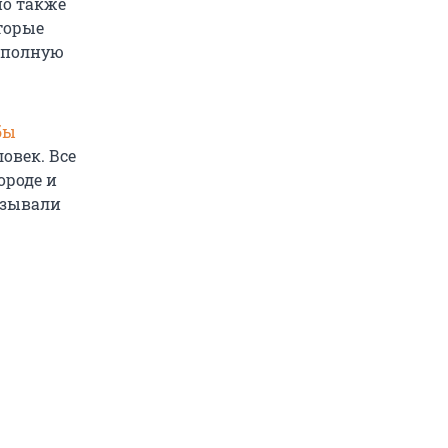
но также
торые
 полную
бы
овек. Все
ороде и
азывали