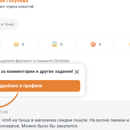
ия Голубева
ент отдела новостей
 и точка
0
0
0
ыделите фрагмент и нажмите Ctrl+Enter
 за комментарии и другие задания!
дробнее в профиле
ИИ
9
21:09
чтоб на тунца в магазинах скидки пошли. На волне паники и 
онсервов. Можно было бы закупится.