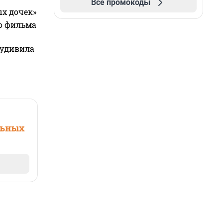
Все промокоды
ых дочек»
го фильма
 удивила
льных