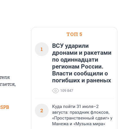
ТОП 5
ВСУ ударили
1
дронами и ракетами
по одиннадцати
регионам России.
Власти сообщили о
теля
погибших и раненых
гается,
109 847
Куда пойти 31 июля–2
 SPB
2
августа: праздник флоксов,
«Пространственный сдвиг» у
Манежа и «Музыка мира»