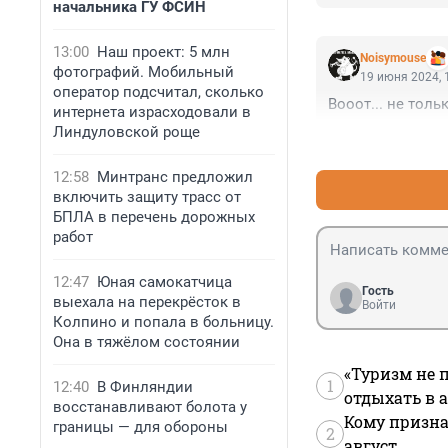
начальника ГУ ФСИН
13:00
Наш проект: 5 млн
Noisymouse
фотографий. Мобильный
19 июня 2024, 
оператор подсчитал, сколько
Вооот... не толь
интернета израсходовали в
Линдуловской роще
12:58
Минтранс предложил
включить защиту трасс от
БПЛА в перечень дорожных
работ
12:47
Юная самокатчица
Гость
выехала на перекрёсток в
Войти
Колпино и попала в больницу.
Она в тяжёлом состоянии
«Туризм не 
1
12:40
В Финляндии
отдыхать в а
восстанавливают болота у
Кому призна
границы — для обороны
2
август