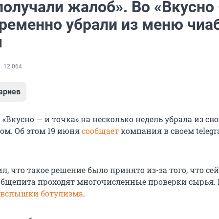
получали жалоб». Во «Вкусно 
временно убрали из меню чиа
м
12 064
ариев
 «Вкусно — и точка» на несколько недель убрала из св
ом. Об этом 19 июня
сообщает
компания в своем telegr
л, что такое решение было принято из-за того, что се
бщепита проходят многочисленные проверки сырья.
 вспышки ботулизма
.