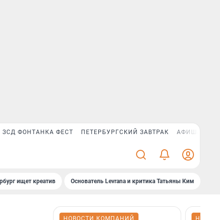
ЗСД ФОНТАНКА ФЕСТ
ПЕТЕРБУРГСКИЙ ЗАВТРАК
АФИША PLUS
рбург ищет креатив
Основатель Levrana и критика Татьяны Ким
Зач
НОВОСТИ КОМПАНИЙ
НОВОС