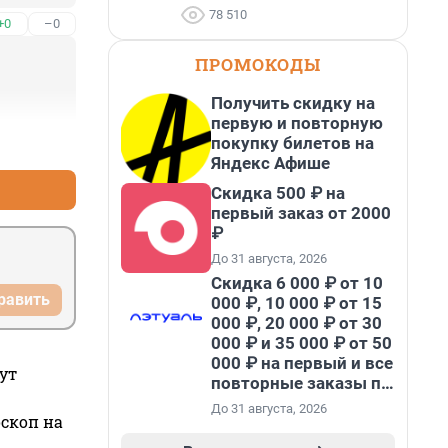
78 510
+0
–0
ПРОМОКОДЫ
Получить скидку на
первую и повторную
покупку билетов на
+0
–0
Яндекс Афише
Скидка 500 ₽ на
первый заказ от 2000
₽
До 31 августа, 2026
Скидка 6 000 ₽ от 10
равить
000 ₽, 10 000 ₽ от 15
000 ₽, 20 000 ₽ от 30
000 ₽ и 35 000 ₽ от 50
000 ₽ на первый и все
ут
повторные заказы по
промокоду НАБЕРИ
До 31 августа, 2026
оскоп на