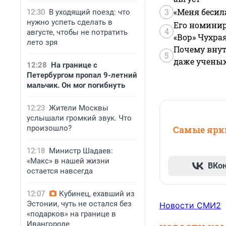
3
«Меня бесил
12:30
В уходящий поезд: что
нужно успеть сделать в
Его номинир
4
августе, чтобы не потратить
«Вор» Чухра
лето зря
Почему внут
5
даже учены
12:28
На границе с
Петербургом пропал 9-летний
мальчик. Он мог погибнуть
12:23
Жители Москвы
услышали громкий звук. Что
произошло?
Самые ярки
12:18
Министр Шадаев:
«Макс» в нашей жизни
ВКо
остается навсегда
12:07
Кубинец, ехавший из
Эстонии, чуть не остался без
Новости СМИ2
«подарков» на границе в
Ивангороде