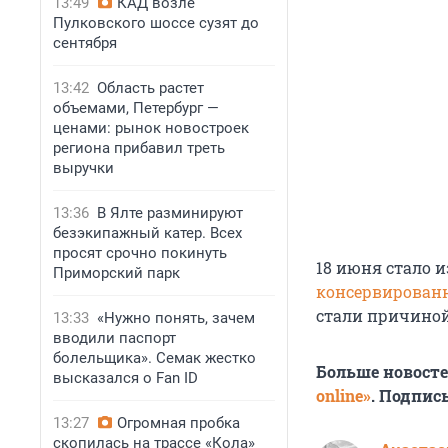
13:49
КАД возле
Пулковского шоссе сузят до
сентября
13:42
Область растет
объемами, Петербург —
ценами: рынок новостроек
региона прибавил треть
выручки
13:36
В Ялте разминируют
безэкипажный катер. Всех
просят срочно покинуть
18 июня стало 
Приморский парк
консервирован
стали причиной
13:33
«Нужно понять, зачем
вводили паспорт
болельщика». Семак жестко
Больше новост
высказался о Fan ID
online»
. Подпис
13:27
Огромная пробка
скопилась на трассе «Кола»