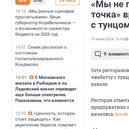
Все
СПБ
24 часа
«Мы не 
14:16
«Мы разные сценарии
точка» 
просчитываем». Вице-
с тунцо
губернатор Корабельников —
о возможности секвестра
бюджета на 2026 год
19 июня 2024, 16:43
14:07
Семак рассказал о
состоянии
9
коммент
госпитализированного
Кондакова
Сеть ресторанов
чиабатту с тунц
14:01
С Московского
вокзала в Рыбацкое и на
канале.
Ладожский вокзал переводят
еще больше электричек.
Ресторан отмети
Показываем, что изменится
предприятиях о
13:55
«Ценность, которую
начались
после
стоит защищать». Как
укрепление берегов поможет