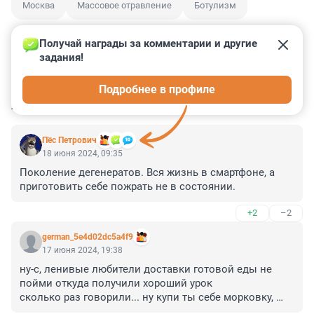
Москва
Массовое отравление
Ботулизм
Получай награды за комментарии и другие 
задания!
0
2
6
17
4
Подробнее в профиле
КОММЕНТАРИИ
32
Пёс Петрович
18 июня 2024, 09:35
Поколение дегенератов. Вся жизнь в смартфоне, а 
приготовить себе пожрать не в состоянии.
+2
–2
german_5e4d02dc5a4f9
17 июня 2024, 19:38
ну-с, ленивые любители доставки готовой еды не 
пойми откуда получили хороший урок

сколько раз говорили... ну купи ты себе морковку, 
помой, съешь, здоровее будешь..