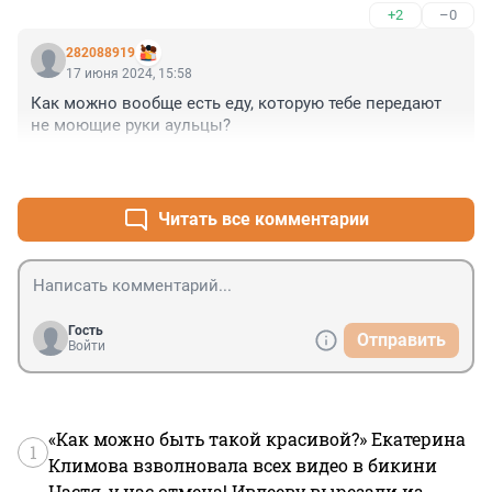
+2
–0
282088919
17 июня 2024, 15:58
Как можно вообще есть еду, которую тебе передают 
не моющие руки аульцы?
+9
–6
Читать все комментарии
Гость
Отправить
Войти
«Как можно быть такой красивой?» Екатерина
1
Климова взволновала всех видео в бикини
Настя, у нас отмена! Ивлееву вырезали из