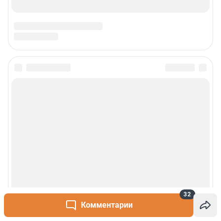
финансы и работа, город и развлечения — вот только некоторые из тем,
которые освещает ведущее петербургское сетевое общественно-
политическое издание. Санкт-Петербург читает «Фонтанку»! Наша
аудитория — лидеры бизнеса и политики, чиновники, десятки тысяч
горожан.
Пользовательское соглашение
Политика обработки персональных данных
Правила использования материалов сайта
Политика использования cookies
Рекомендательные системы
Деятельность в сфере ИТ
Руководство пользователя
Наши награды
© 2000-2026 Фонтанка.Ру
Свидетельство Роскомнадзора ЭЛ № ФС 77-66333 от 14.07.2016
© ООО «Интернет Технологии»
32
Комментарии