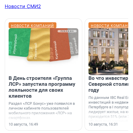
Новости СМИ2
НОВОСТИ КОМПАНИЙ
НОВОСТИ КОМПАНИ
В День строителя «Группа
Во что инвестиру
ЛСР» запустила программу
Северной столице
лояльности для своих
году
клиентов
По данным IBC Real Estat
инвестиций в недвижим
Раздел «ЛСР. Бонус» уже появился в
Петербурге в I полугоди
личном кабинете пользователей
лидирует жилье, на кот
мобильного приложения «ЛСР» на
приходится 51% (или 22 
смартфонах.
объёма всех заключённ
10 августа, 16:49
10 августа, 16:31