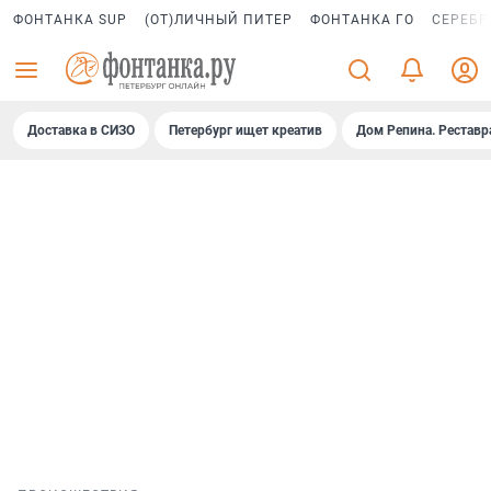
ФОНТАНКА SUP
(ОТ)ЛИЧНЫЙ ПИТЕР
ФОНТАНКА ГО
СЕРЕБР
Доставка в СИЗО
Петербург ищет креатив
Дом Репина. Реставр