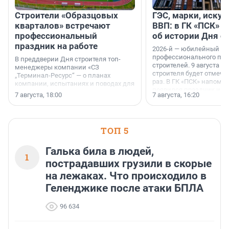
Строители «Образцовых
ГЭС, марки, искус
кварталов» встречают
ВВП: в ГК «ПСК» р
профессиональный
об истории Дня с
праздник на работе
2026-й — юбилейный го
профессионального пр
В преддверии Дня строителя топ-
строителей. 9 августа 2
менеджеры компании «СЗ
строителя будет отмечат
„Терминал-Ресурс“ — о планах
раз. В ГК «ПСК» напомни
компании, испытаниях и поводах для
появился праздник и к
осторожного оптимизма.
7 августа, 18:00
7 августа, 16:20
поменялась роль строит
ТОП 5
Галька била в людей,
1
пострадавших грузили в скорые
на лежаках. Что происходило в
Геленджике после атаки БПЛА
96 634