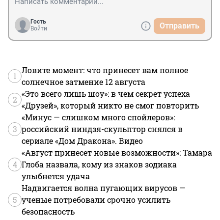
Гость
Отправить
Войти
Ловите момент: что принесет вам полное
1
солнечное затмение 12 августа
«Это всего лишь шоу»: в чем секрет успеха
2
«Друзей», который никто не смог повторить
«Минус — слишком много спойлеров»:
3
российский ниндзя-скульптор снялся в
сериале «Дом Дракона». Видео
«Август принесет новые возможности»: Тамара
4
Глоба назвала, кому из знаков зодиака
улыбнется удача
Надвигается волна пугающих вирусов —
5
ученые потребовали срочно усилить
безопасность