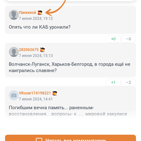
Панкихой
7 июня 2024, 19:12
Опять что ли КАБ уронили?
+0
–0
282062675
7 июня 2024, 15:13
Волчанск-Луганск, Харьков-Белгород, в города ещё не 
наигрались славяне?
+1
–2
VKuser174198221
7 июня 2024, 14:41
Погибшим вечна память... раненным- 
восстановления... вопросы- к ..... мировой закулисе
+2
–3
Читать все комментарии