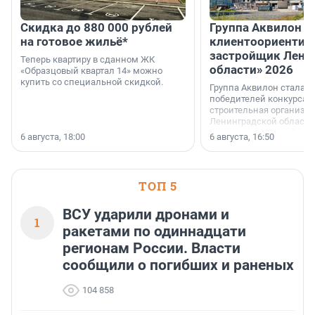
Скидка до 880 000 рублей
Группа Аквилон 
на готовое жильё*
клиентоориентир
застройщик Лени
Теперь квартиру в сданном ЖК
области» 2026
«Образцовый квартал 14» можно
купить со специальной скидкой.
Группа Аквилон стала 
победителей конкурса 
строительная организа
Ленинградской области 
номинации «Самый
6 августа, 18:00
6 августа, 16:50
клиентоориентированн
застройщик Ленинград
области».
ТОП 5
ВСУ ударили дронами и
1
ракетами по одиннадцати
регионам России. Власти
сообщили о погибших и раненых
104 858