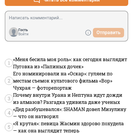
Гость
Отправить
Войти
«Меня бесила моя роль»: как сегодня выглядит
1
Пуговка из «Папиных дочек»
Его номинировали на «Оскар»: гуляем по
2
местам съемок культового фильма «Вор»
Чухрая — фоторепортаж
Почему внутри Урана и Нептуна идут дожди
3
из алмазов? Разгадка удивила даже ученых
«Дед разбушевался»: SHAMAN довел Мизулину
4
— что он натворил
«Я крутая»: певица Жасмин здорово похудела
5
— как она выглядит теперь