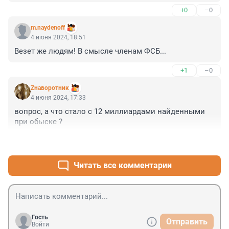
+0
–0
m.naydenoff
4 июня 2024, 18:51
Везет же людям! В смысле членам ФСБ...
+1
–0
Zнаворотник
4 июня 2024, 17:33
вопрос, а что стало с 12 миллиардами найденными 
при обыске ?
+3
–0
Читать все комментарии
Гость
Отправить
Войти