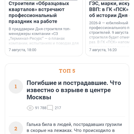
Строители «Образцовых
ГЭС, марки, искус
кварталов» встречают
ВВП: в ГК «ПСК» р
профессиональный
об истории Дня с
праздник на работе
2026-й — юбилейный го
профессионального пр
В преддверии Дня строителя топ-
строителей. 9 августа 2
менеджеры компании «СЗ
строителя будет отмечат
„Терминал-Ресурс“ — о планах
раз. В ГК «ПСК» напомни
компании, испытаниях и поводах для
появился праздник и к
осторожного оптимизма.
7 августа, 18:00
7 августа, 16:20
поменялась роль строит
ТОП 5
Погибшие и пострадавшие. Что
1
известно о взрыве в центре
Москвы
91 788
217
Галька била в людей, пострадавших грузили
2
в скорые на лежаках. Что происходило в