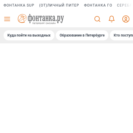
ФОНТАНКА SUP
(ОТ)ЛИЧНЫЙ ПИТЕР
ФОНТАНКА ГО
СЕРЕБР
Куда пойти на выходных
Образование в Петербурге
Кто поступ