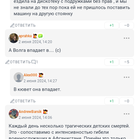
ездила на дискотеку с подружками без прав , и мы 
не знали до тех пор пока ей не пришлось поставить 
машину на другую стоянку
+1
–0
ОТВЕТИТЬ
aprahka
2 июня 2024, 14:20
А Волга впадает в.... (с)
+1
–5
ОТВЕТИТЬ
1
Alex000
2 июня 2024, 14:27
В кювет она впадает.
+1
–0
ОТВЕТИТЬ
AndrewBarsik
2 июня 2024, 14:06
Каждый день несколько трагических детских смертей. 
Это - сопоставимо с интенсивностью гибели 
военнослужащих в Афганистане. Причём это только 