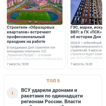
Строители «Образцовых
ГЭС, марки, искус
кварталов» встречают
ВВП: в ГК «ПСК» р
профессиональный
об истории Дня с
праздник на работе
2026-й — юбилейный го
профессионального пр
В преддверии Дня строителя топ-
строителей. 9 августа 2
менеджеры компании «СЗ
строителя будет отмечат
„Терминал-Ресурс“ — о планах
раз. В ГК «ПСК» напомни
компании, испытаниях и поводах для
появился праздник и к
осторожного оптимизма.
7 августа, 18:00
7 августа, 16:20
поменялась роль строит
ТОП 5
ВСУ ударили дронами и
1
ракетами по одиннадцати
регионам России. Власти