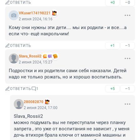
+0
–0
ОТВЕТИТЬ
VKuser174198221
2 июня 2024, 16:16
Кому они нужны эти дети.... мы их родили - и все....а 
если что- ещё накрольчим!
+1
–1
ОТВЕТИТЬ
Slava_Rossii2
2 июня 2024, 15:27
Подростки и их родители сами себя наказали. Детей 
надо не только рожать, но и хорошо воспитывать.
+5
–1
ОТВЕТИТЬ
1
280082870
2 июня 2024, 17:00
Slava_Rossii2

можно подумать вы не переступали через планку 
запрета , это уже от воспитания не зависит , у меня 
дочь втихоря брала ключи от маминой машины и 