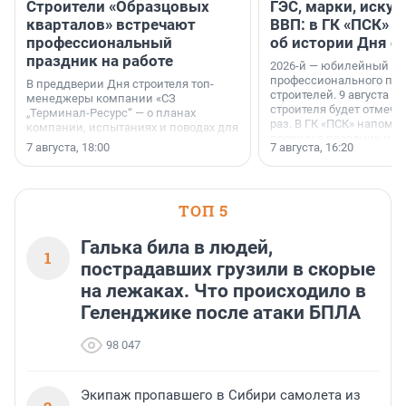
Строители «Образцовых
ГЭС, марки, искус
кварталов» встречают
ВВП: в ГК «ПСК» р
профессиональный
об истории Дня с
праздник на работе
2026-й — юбилейный го
профессионального пр
В преддверии Дня строителя топ-
строителей. 9 августа 2
менеджеры компании «СЗ
строителя будет отмечат
„Терминал-Ресурс“ — о планах
раз. В ГК «ПСК» напомни
компании, испытаниях и поводах для
появился праздник и к
осторожного оптимизма.
7 августа, 18:00
7 августа, 16:20
поменялась роль строит
ТОП 5
Галька била в людей,
1
пострадавших грузили в скорые
на лежаках. Что происходило в
Геленджике после атаки БПЛА
98 047
Экипаж пропавшего в Сибири самолета из