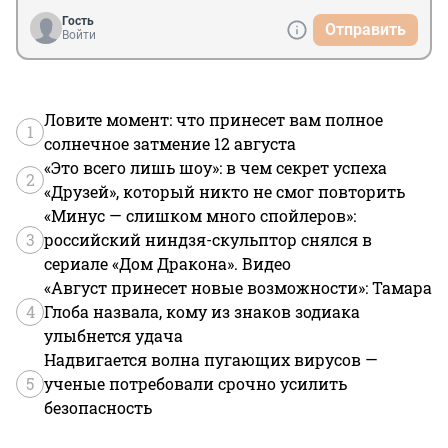
Гость
Отправить
Войти
Ловите момент: что принесет вам полное
1
солнечное затмение 12 августа
«Это всего лишь шоу»: в чем секрет успеха
2
«Друзей», который никто не смог повторить
«Минус — слишком много спойлеров»:
3
российский ниндзя-скульптор снялся в
сериале «Дом Дракона». Видео
«Август принесет новые возможности»: Тамара
4
Глоба назвала, кому из знаков зодиака
улыбнется удача
Надвигается волна пугающих вирусов —
5
ученые потребовали срочно усилить
безопасность