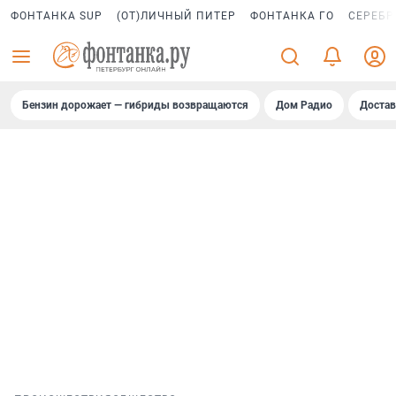
ФОНТАНКА SUP
(ОТ)ЛИЧНЫЙ ПИТЕР
ФОНТАНКА ГО
СЕРЕБР
Бензин дорожает — гибриды возвращаются
Дом Радио
Достав