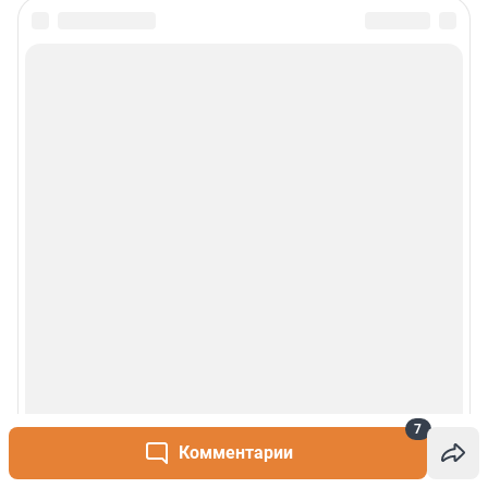
Правила использования материалов сайта
Политика использования cookies
Рекомендательные системы
Деятельность в сфере ИТ
Руководство пользователя
Наши награды
© 2000-2026 Фонтанка.Ру
Свидетельство Роскомнадзора ЭЛ № ФС 77-66333 от 14.07.2016
© ООО «Интернет Технологии»
7
Комментарии