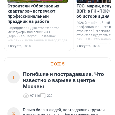
Строители «Образцовых
ГЭС, марки, искус
кварталов» встречают
ВВП: в ГК «ПСК» р
профессиональный
об истории Дня с
праздник на работе
2026-й — юбилейный го
профессионального пр
В преддверии Дня строителя топ-
строителей. 9 августа 2
менеджеры компании «СЗ
строителя будет отмечат
„Терминал-Ресурс“ — о планах
раз. В ГК «ПСК» напомни
компании, испытаниях и поводах для
появился праздник и к
осторожного оптимизма.
7 августа, 18:00
7 августа, 16:20
поменялась роль строит
ТОП 5
Погибшие и пострадавшие. Что
1
известно о взрыве в центре
Москвы
97 116
220
Галька била в людей, пострадавших грузили
2
в скорые на лежаках. Что происходило в