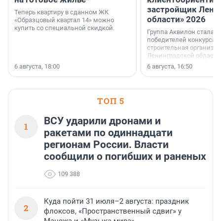
застройщик Лени
Теперь квартиру в сданном ЖК
области» 2026
«Образцовый квартал 14» можно
купить со специальной скидкой.
Группа Аквилон стала 
победителей конкурса 
строительная организа
Ленинградской области 
номинации «Самый
6 августа, 18:00
6 августа, 16:50
клиентоориентированн
застройщик Ленинград
области».
ТОП 5
ВСУ ударили дронами и
1
ракетами по одиннадцати
регионам России. Власти
сообщили о погибших и раненых
109 388
Куда пойти 31 июля–2 августа: праздник
2
флоксов, «Пространственный сдвиг» у