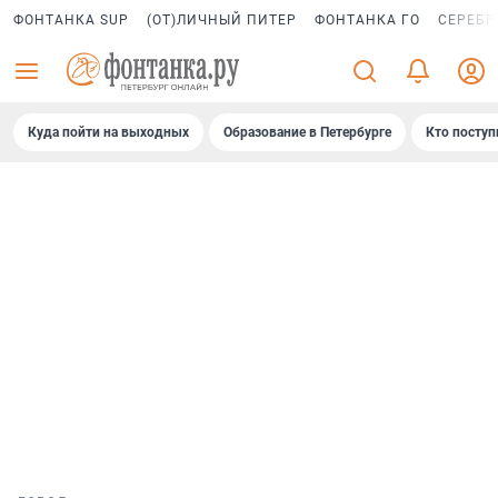
ФОНТАНКА SUP
(ОТ)ЛИЧНЫЙ ПИТЕР
ФОНТАНКА ГО
СЕРЕБР
Куда пойти на выходных
Образование в Петербурге
Кто поступ