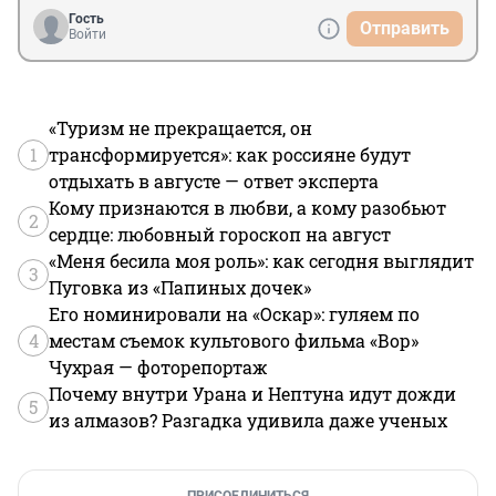
Гость
Отправить
Войти
«Туризм не прекращается, он
1
трансформируется»: как россияне будут
отдыхать в августе — ответ эксперта
Кому признаются в любви, а кому разобьют
2
сердце: любовный гороскоп на август
«Меня бесила моя роль»: как сегодня выглядит
3
Пуговка из «Папиных дочек»
Его номинировали на «Оскар»: гуляем по
4
местам съемок культового фильма «Вор»
Чухрая — фоторепортаж
Почему внутри Урана и Нептуна идут дожди
5
из алмазов? Разгадка удивила даже ученых