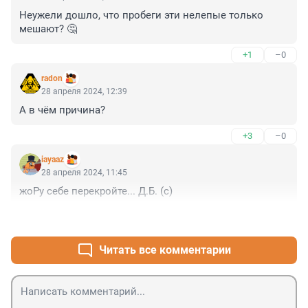
Неужели дошло, что пробеги эти нелепые только 
мешают? 🤔
+1
–0
radon
28 апреля 2024, 12:39
А в чём причина?
+3
–0
iayaaz
28 апреля 2024, 11:45
жоРу себе перекройте... Д.Б. (с)
+6
–1
Читать все комментарии