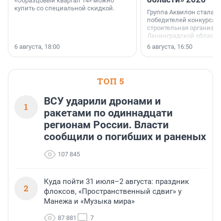
«Образцовый квартал 14» можно
купить со специальной скидкой.
Группа Аквилон стала 
победителей конкурса 
строительная организа
Ленинградской области 
номинации «Самый
6 августа, 18:00
6 августа, 16:50
клиентоориентированн
застройщик Ленинград
области».
ТОП 5
ВСУ ударили дронами и
1
ракетами по одиннадцати
регионам России. Власти
сообщили о погибших и раненых
107 845
Куда пойти 31 июля–2 августа: праздник
2
флоксов, «Пространственный сдвиг» у
Манежа и «Музыка мира»
87 881
7