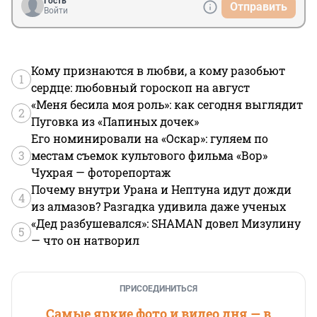
Гость
Отправить
Войти
Кому признаются в любви, а кому разобьют
1
сердце: любовный гороскоп на август
«Меня бесила моя роль»: как сегодня выглядит
2
Пуговка из «Папиных дочек»
Его номинировали на «Оскар»: гуляем по
3
местам съемок культового фильма «Вор»
Чухрая — фоторепортаж
Почему внутри Урана и Нептуна идут дожди
4
из алмазов? Разгадка удивила даже ученых
«Дед разбушевался»: SHAMAN довел Мизулину
5
— что он натворил
ПРИСОЕДИНИТЬСЯ
Самые яркие фото и видео дня — в