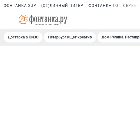
ФОНТАНКА SUP
(ОТ)ЛИЧНЫЙ ПИТЕР
ФОНТАНКА ГО
СЕРЕБР
Доставка в СИЗО
Петербург ищет креатив
Дом Репина. Реставр