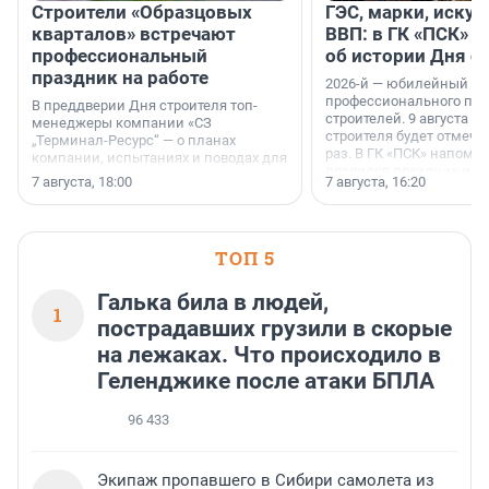
Строители «Образцовых
ГЭС, марки, искус
кварталов» встречают
ВВП: в ГК «ПСК» р
профессиональный
об истории Дня с
праздник на работе
2026-й — юбилейный го
профессионального пр
В преддверии Дня строителя топ-
строителей. 9 августа 2
менеджеры компании «СЗ
строителя будет отмечат
„Терминал-Ресурс“ — о планах
раз. В ГК «ПСК» напомни
компании, испытаниях и поводах для
появился праздник и к
осторожного оптимизма.
7 августа, 18:00
7 августа, 16:20
поменялась роль строит
ТОП 5
Галька била в людей,
1
пострадавших грузили в скорые
на лежаках. Что происходило в
Геленджике после атаки БПЛА
96 433
Экипаж пропавшего в Сибири самолета из