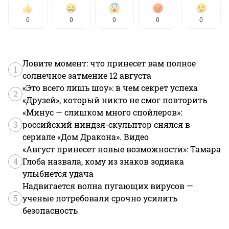
0
0
0
0
0
Ловите момент: что принесет вам полное
1
солнечное затмение 12 августа
«Это всего лишь шоу»: в чем секрет успеха
2
«Друзей», который никто не смог повторить
«Минус — слишком много спойлеров»:
3
российский ниндзя-скульптор снялся в
сериале «Дом Дракона». Видео
«Август принесет новые возможности»: Тамара
4
Глоба назвала, кому из знаков зодиака
улыбнется удача
Надвигается волна пугающих вирусов —
5
ученые потребовали срочно усилить
безопасность