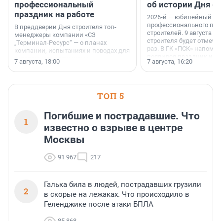
профессиональный
об истории Дня с
праздник на работе
2026-й — юбилейный го
профессионального пр
В преддверии Дня строителя топ-
строителей. 9 августа 2
менеджеры компании «СЗ
строителя будет отмечат
„Терминал-Ресурс“ — о планах
раз. В ГК «ПСК» напомни
компании, испытаниях и поводах для
появился праздник и к
осторожного оптимизма.
7 августа, 18:00
7 августа, 16:20
поменялась роль строит
ТОП 5
Погибшие и пострадавшие. Что
1
известно о взрыве в центре
Москвы
91 967
217
Галька била в людей, пострадавших грузили
2
в скорые на лежаках. Что происходило в
Геленджике после атаки БПЛА
85 868