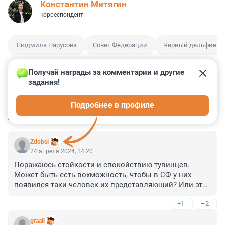
Константин Митягин
корреспондент
Людмила Нарусова
Совет Федерации
Черный дельфин
Получай награды за комментарии и другие 
задания!
0
2
0
0
0
Подробнее в профиле
КОММЕНТАРИИ
18
Zdobsi
24 апреля 2024, 14:20
Поражаюсь стойкости и спокойствию тувинцев. 
Может быть есть вохможность, чтобы в СФ у них 
появился таки человек их представляющий? Или это 
наказание, как пожизненный эцих с гвоздями и от 
+1
–2
него никак не избавиться?
graail