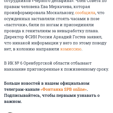
сотрудников «Черного дельфина». Член Совета по
правам человека Ева Меркачева, которая
проинформировала Москалькову,
сообщила
, что
осужденных заставляли стоять часами в позе
«ласточки», били по ногам и присоединяли
провода к гениталиям за невыработку плана.
Директор ФСИН России Аркадий Гостев заявил,
что никакой информации у него по этому поводу
нет, в колонию направили
комиссию
.
В ИК № 6 Оренбургской области отбывают
наказание приговоренные к пожизненному сроку.
Больше новостей в нашем официальном
телеграм-канале
«Фонтанка SPB online»
.
Подписывайтесь, чтобы первыми узнавать о
важном.