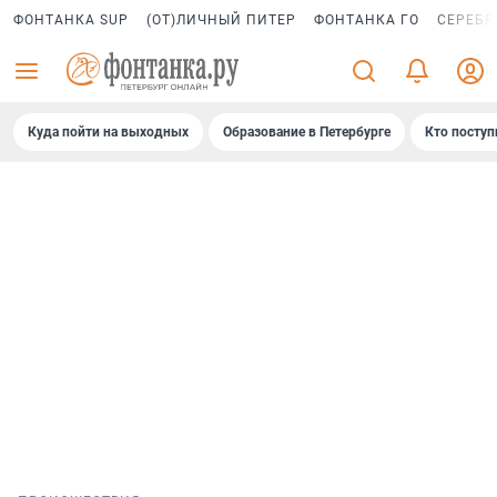
ФОНТАНКА SUP
(ОТ)ЛИЧНЫЙ ПИТЕР
ФОНТАНКА ГО
СЕРЕБР
Куда пойти на выходных
Образование в Петербурге
Кто поступ