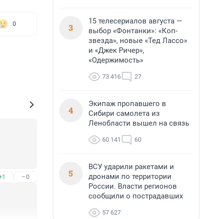
15 телесериалов августа —
0
3
выбор «Фонтанки»: «Коп-
звезда», новые «Тед Лассо»
и «Джек Ричер»,
«Одержимость»
73 416
27
Экипаж пропавшего в
4
Сибири самолета из
Ленобласти вышел на связь
60 141
60
ВСУ ударили ракетами и
5
дронами по территории
+1
–0
России. Власти регионов
сообщили о пострадавших
57 627