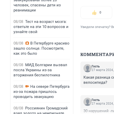
эвакуированы более 20
человек, спасены дети из
реанимации
0
08/08
Тест на возраст мозга:
ответьте на эти 10 вопросов и
Увидели опечатку? В
узнайте свой
08/08
В Петербурге красиво
зашло солнце. Посмотрите,
как это было
КОММЕНТАР
08/08
МИД Болгарии вызвал
Гость
посла Украины из-за
27 марта 2024,
вторжения беспилотника
Какая разница с
велосипеда?
08/08
На севере Петербурга
из-за пожара пришлось
проводить эвакуацию
Гость
27 марта 2024,
08/08
Россиянин Громадский
30 нарушений -ли
взял золото на чемпионате