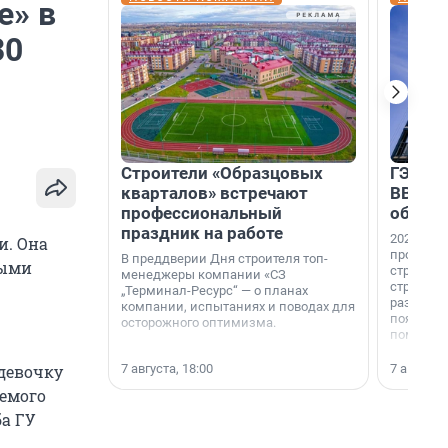
е» в
30
Строители «Образцовых
ГЭС, м
кварталов» встречают
ВВП: в
профессиональный
об ист
праздник на работе
2026-й —
и. Она
професси
В преддверии Дня строителя топ-
ными
строителе
менеджеры компании «СЗ
строителя
„Терминал-Ресурс“ — о планах
раз. В ГК
компании, испытаниях и поводах для
появился
осторожного оптимизма.
поменяла
7 августа, 18:00
7 августа,
девочку
уемого
ба ГУ