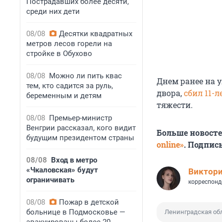
Пострадавших более десяти,
среди них дети
08/08
Десятки квадратных
метров лесов горели на
стройке в Обухово
08/08
Можно ли пить квас
Днем ранее на у
тем, кто садится за руль,
двора,
сбил 11-
беременным и детям
тяжести.
08/08
Премьер-министр
Венгрии рассказал, кого видит
Больше новост
будущим президентом страны
online»
. Подпис
08/08
Вход в метро
«Чкаловская» будут
Виктор
ограничивать
корреспонд
08/08
Пожар в детской
больнице в Подмосковье —
Ленинградская об