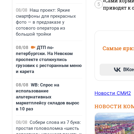
«Сами корми
5
приводят к 
08/08
Наш проект: Яркие
смартфоны для прекрасных
фото — в предзаказе у
сотового оператора из
большой тройки
Самые ярки
08/08
ДТП по-
петербургски. На Невском
проспекте столкнулись
грузовик с ресторанным меню
ВКо
и карета
08/08
WB: Спрос на
использование
Новости СМИ2
альтернативных
маркетплейсу складов вырос
НОВОСТИ КО
в 10 раз
08/08
Собери слова из 7 букв:
простая головоломка «шесть