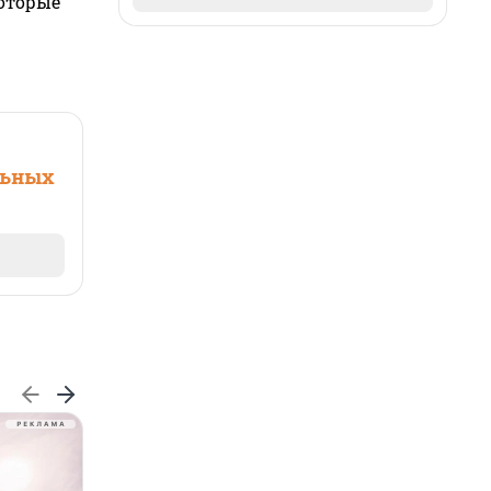
которые
льных