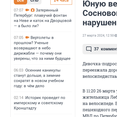
Все
СПБ
24 часа
Юную ве
07:07
Затерянный
Сосновом
Петербург: плавучий фонтан
нарушен
на Неве и каток на Дворцовой
— а было ли?
27 марта 2024, 12:50
07:05
Вертолеты в
прошлом? Ученые
возвращают в небо
37
коммен
дирижабли — почему они
уверены, что за ними будущее
Девочка-подрос
переезжала доро
06:03
Осенние каникулы
станут дольше, а зимние
велосипедистам
сократят в новом учебном
году: в чём дело
В 11:20 26 март
жительница Леб
02:14
Историк проведет по
имперскому и советскому
на велосипеде.
Кронштадту
пешеходного пер
МВД по Петербу