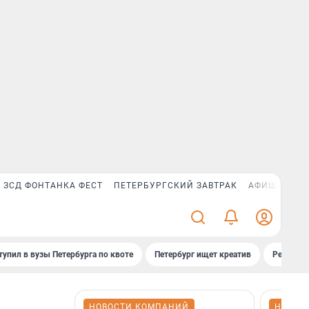
ЗСД ФОНТАНКА ФЕСТ
ПЕТЕРБУРГСКИЙ ЗАВТРАК
АФИША PLUS
тупил в вузы Петербурга по квоте
Петербург ищет креатив
Рейтинги
НОВОСТИ КОМПАНИЙ
НОВОС