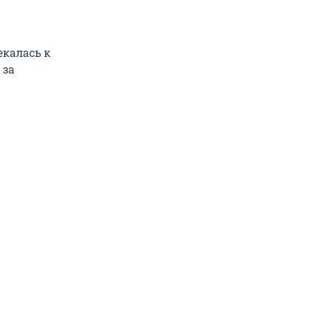
екалась к
 за