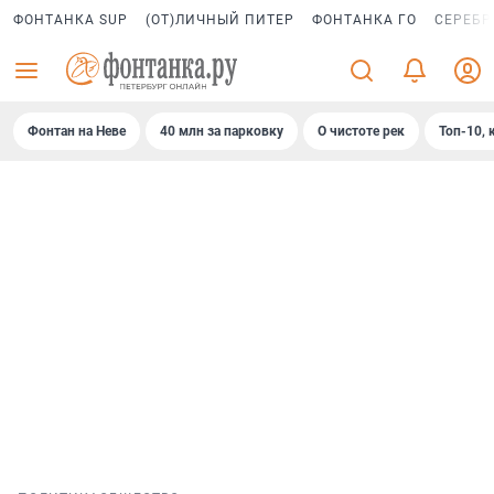
ФОНТАНКА SUP
(ОТ)ЛИЧНЫЙ ПИТЕР
ФОНТАНКА ГО
СЕРЕБР
Фонтан на Неве
40 млн за парковку
О чистоте рек
Топ-10, 