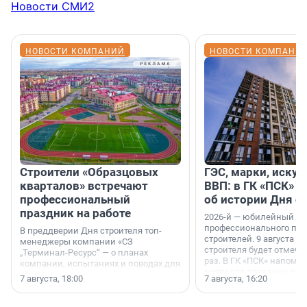
Новости СМИ2
НОВОСТИ КОМПАНИЙ
НОВОСТИ КОМПАНИ
Строители «Образцовых
ГЭС, марки, искус
кварталов» встречают
ВВП: в ГК «ПСК» р
профессиональный
об истории Дня с
праздник на работе
2026-й — юбилейный го
профессионального пр
В преддверии Дня строителя топ-
строителей. 9 августа 2
менеджеры компании «СЗ
строителя будет отмечат
„Терминал-Ресурс“ — о планах
раз. В ГК «ПСК» напомни
компании, испытаниях и поводах для
появился праздник и к
осторожного оптимизма.
7 августа, 18:00
7 августа, 16:20
поменялась роль строит