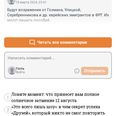
максимально сковать войска немцов чтобы оттянуть 
18 марта 2024, 23:41
армию группы север от наступления на Москву с 
Будут возражения от Гозмана, Улицкой, 
выходом в тыл через повольжье и урал. мы за ценой 
Серебренникова и др. еврейских эмигрантов в ФРГ. Их 
не постоим. в ставке думали, что люди в блокадном 
могут лишить пособий.
городе обречены и на них было с их точки зрения 
глупо расчитывать и тем более глупо кормить 
+2
–1
"лишней" едой. поэтому станбджали отряды энкеведэ 
и тех кто должен был бы взрывать город, чтобы ни 
Читать все комментарии
достояние, ни люди не доставлись врагу. а чекист 
Бобров жрал в три горла
Гость
Отправить
Войти
Ловите момент: что принесет вам полное
1
солнечное затмение 12 августа
«Это всего лишь шоу»: в чем секрет успеха
2
«Друзей», который никто не смог повторить