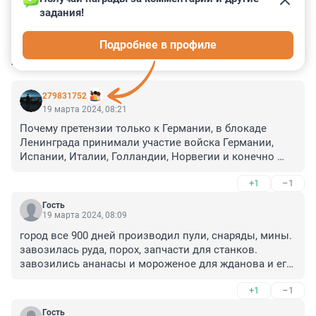
задания!
0
0
0
0
0
Подробнее в профиле
КОММЕНТАРИИ
153
279831752
19 марта 2024, 08:21
Почему претензии только к Германии, в блокаде 
Ленинграда принимали участие войска Германии, 
Испании, Италии, Голландии, Норвегии и конечно 
наши любимые финны. Вот пускай они все 
+1
–1
скидываются. Сейчас все эти страны члены Нато, 
кстати. Вот они тогда и продемонстрировали свое 
Гость
отношение к мирняку в конфликтах.
19 марта 2024, 08:09
город все 900 дней производил пули, снаряды, мины. 
завозилась руда, порох, запчасти для станков. 

завозились ананасы и мороженое для жданова и его 
свиты.

+1
–1
обратно вывозились люды которые не могли стоять 
у станков и оборонять город. Ставка ставили задачу 
Гость