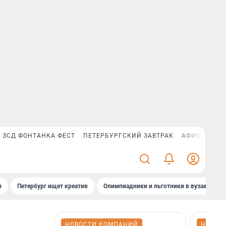
ЗСД ФОНТАНКА ФЕСТ
ПЕТЕРБУРГСКИЙ ЗАВТРАК
АФИША PLUS
и
Петербург ищет креатив
Олимпиадники и льготники в вузах СПб
НОВОСТИ КОМПАНИЙ
НОВОС