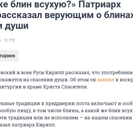
же блин всухую?» Патриарх
рассказал верующим о блинах
и души
12 770
тариев
вский и всея Руси Кирилл рассказал, что употреблени
 скажется на спасении души. Об этом он
заявил
в воскр
 литургии в храме Христа Спасителя.
ьные традиции в преддверии поста включают и осо
особую пищу, в том числе блины, а какой же блин всу
ти традиции или не исполняем — на нашем спасении 
казал патриарх Кирилл.