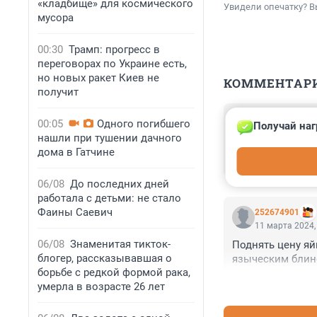
«кладбище» для космического
Увидели опечатку? В
мусора
00:30
Трамп: прогресс в
переговорах по Украине есть,
но новых ракет Киев не
КОММЕНТАР
получит
Гость
00:05
Одного погибшего
Получай наг
11 марта 2024,
нашли при тушении дачного
Вот не знал, что
дома в Гатчине
политическое пла
06/08
До последних дней
работала с детьми: не стало
Фаины Саевич
252674901
11 марта 2024,
06/08
Знаменитая тикток-
Поднять цену яй
блогер, рассказывавшая о
языческим блин
борьбе с редкой формой рака,
умерла в возрасте 26 лет