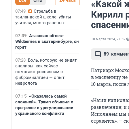
Все
СПБ
24 часа
«Какой 
07:49
Стрельба в
Кирилл 
таиландской школе: убиты
спасени
учителя, много раненых
07:39
Атакован объект
10 марта 2024, 21:52
Wildberries в Екатеринбурге, он
горит
89
коммен
07:28
Боль, которую не видят
анализы: как сейчас
Патриарх Моско
помогают россиянам с
в масленицу не
фибромиалгией — опыт
невролога
10 марта, после
07:15
«Оказалась самой
«Наши национал
сложной». Трамп объявил о
развлечения, и 
прогрессе в урегулировании
украинского конфликта
Исполняем мы э
отразится», — с