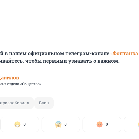
ей в нашем официальном телеграм-канале
«Фонтанка
ывайтесь, чтобы первыми узнавать о важном.
Данилов
ент отдела «Общество»
атриарх Кирилл
Блин
0
0
0