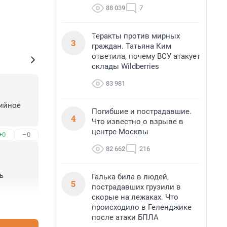
88 039
7
Теракты против мирных
3
граждан. Татьяна Ким
ответила, почему ВСУ атакует
склады Wildberries
83 981
ийное 
Погибшие и пострадавшие.
4
Что известно о взрыве в
центре Москвы
+0
–0
82 662
216
 
Галька била в людей,
5
пострадавших грузили в
скорые на лежаках. Что
+0
–0
происходило в Геленджике
после атаки БПЛА