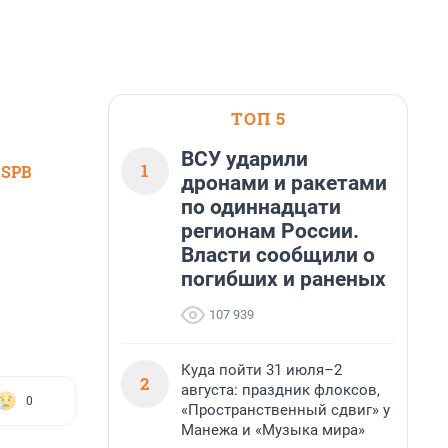
ТОП 5
ВСУ ударили
1
 SPB
дронами и ракетами
по одиннадцати
регионам России.
Власти сообщили о
погибших и раненых
107 939
Куда пойти 31 июля–2
2
августа: праздник флоксов,
0
«Пространственный сдвиг» у
Манежа и «Музыка мира»