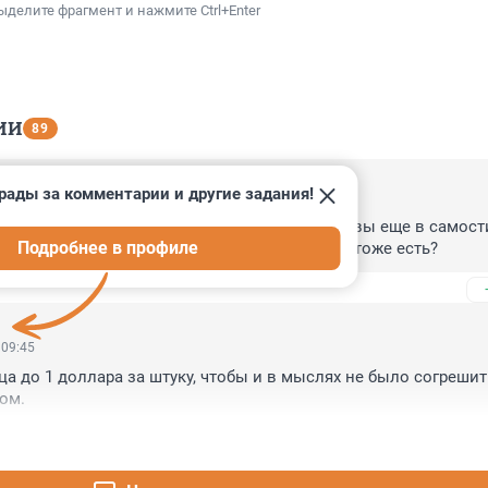
ыделите фрагмент и нажмите Ctrl+Enter
ИИ
89
рады за комментарии и другие задания!
 09:48
 Ростовская область, как штат Техас... может, вы еще в самост
Подробнее в профиле
вание отправитесь? А "свой Трамп" у вас ... тоже есть?
 09:45
ца до 1 доллара за штуку, чтобы и в мыслях не было согрешить
ом.