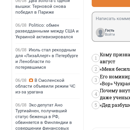
06/08
Два золота с одной
вышки: Терновой снова
победил в Париже
06/08
Politico: обмен
разведданными между США и
Гость
Войти
Украиной активизировался
06/08
Июль стал рекордным
Кому призна
для «ЛизаАлерт» в Петербурге
1
август
и Ленобласти по
потерявшимся
2
«Меня бесил
Его номинир
3
06/08
В Смоленской
«Вор» Чухра
области объявили режим ЧС
Почему внут
из-за урагана
4
даже учены
5
«Дед разбуш
06/08
Экс-депутат Ано
Туртиайнен, получивший
статус беженца в РФ,
обвиняется в Финляндии в
совершении финансовых