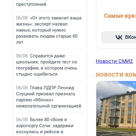
преступлений
Самые ярки
06/08
«От этого зависит ваша
жизнь»: эксперт назвал
навык, который нужно
развивать людям старше 60
ВКо
лет
06/08
Справится даже
Новости СМИ2
школьник: пройдите тест по
географии, в котором очень
НОВОСТИ КО
стыдно ошибиться
06/08
Глава ЛДПР Леонид
Слуцкий призвал признать
партию «Яблоко»
нежелательной организацией
06/08
Более 80 сбоев в
аэропорту Сочи: задержки
коснулись и рейсов в