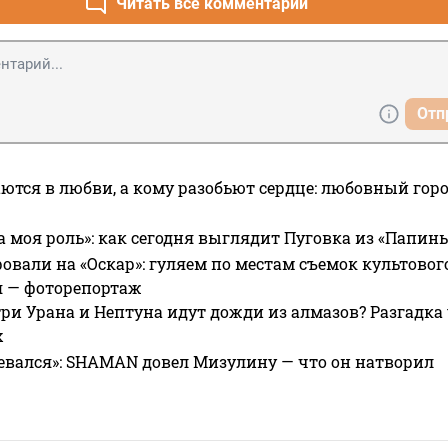
Читать все комментарии
Отп
ются в любви, а кому разобьют сердце: любовный гор
а моя роль»: как сегодня выглядит Пуговка из «Папин
овали на «Оскар»: гуляем по местам съемок культово
я — фоторепортаж
ри Урана и Нептуна идут дожди из алмазов? Разгадка
х
евался»: SHAMAN довел Мизулину — что он натворил