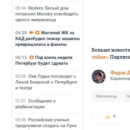
06:44
Reuters: Белый дом
попросил Москву освободить
одного американца
06:28
Жителей ЖК за
КАД разбудил пожар: машины
превращались в факелы
Больше новост
online»
. Подпис
06:15
Под конец недели
Петербург будет сдувать
Федор 
02:09
Лев Лурье поговорит с
Корреспонд
Лизой Боярской о Петербурге
и театре
Масленица
П
01:01
Сообщение о
реабилитации
0
00:46
Российские ученые
предложили создать на Луне