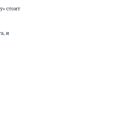
у» стоит
а, и