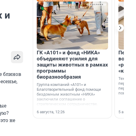
 и
ГК «А101» и фонд «НИКА»
Петер
объединяют усилия для
возвр
защиты животных в рамках
«раскл
программы
«книж
е блинов
биоразнообразия
Технолог
есенье,
перестае
Группа компаний «А101» и
переходи
Благотворительный фонд помощи
повседне
бездомным животным «НИКА»
заключили соглашение о
стратегическом сотрудничестве.
бые
6 августа, 12:26
5 августа,
хую?
это не