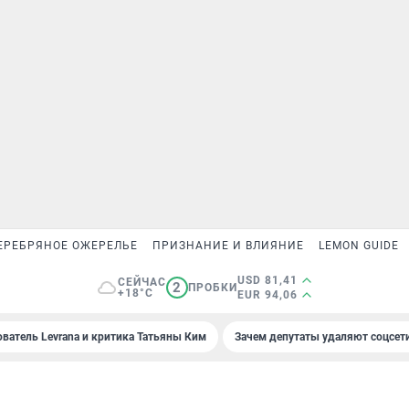
ЕРЕБРЯНОЕ ОЖЕРЕЛЬЕ
ПРИЗНАНИЕ И ВЛИЯНИЕ
LEMON GUIDE
USD 81,41
СЕЙЧАС
2
ПРОБКИ
+18°C
EUR 94,06
ователь Levrana и критика Татьяны Ким
Зачем депутаты удаляют соцсет