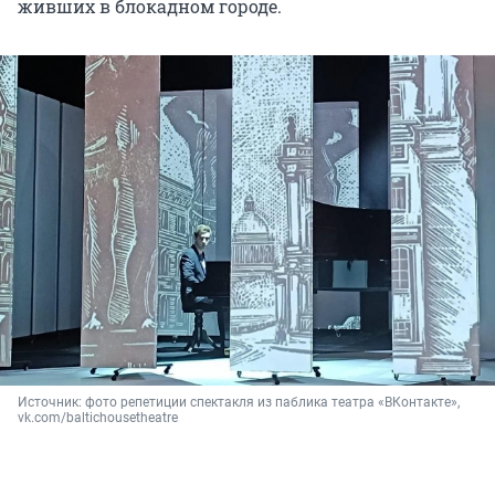
живших в блокадном городе.
Источник: 
фото репетиции спектакля из паблика театра «ВКонтакте», 
vk.com/baltichousetheatre