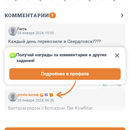
0
0
0
0
0
КОММЕНТАРИИ
9
Гость
28 января 2024, 10:05
Каждый день перевозили в Свердловск????
+0
–0
Получай награды за комментарии и другие 
задания!
Гость
28 января 2024, 08:28
Подробнее в профиле
Хорошо, что вспомнили историю
+0
–0
prosto korsak
28 января 2024, 06:36
Балтдом рядом с Ботсадом. Где Комблаг.
+2
–0