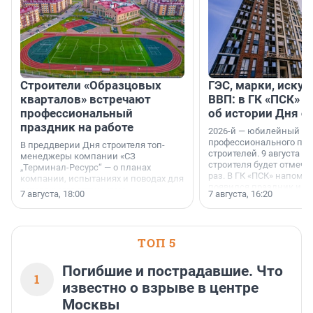
Строители «Образцовых
ГЭС, марки, искус
кварталов» встречают
ВВП: в ГК «ПСК» р
профессиональный
об истории Дня с
праздник на работе
2026-й — юбилейный го
профессионального пр
В преддверии Дня строителя топ-
строителей. 9 августа 2
менеджеры компании «СЗ
строителя будет отмечат
„Терминал-Ресурс“ — о планах
раз. В ГК «ПСК» напомни
компании, испытаниях и поводах для
появился праздник и к
осторожного оптимизма.
7 августа, 18:00
7 августа, 16:20
поменялась роль строит
ТОП 5
Погибшие и пострадавшие. Что
1
известно о взрыве в центре
Москвы