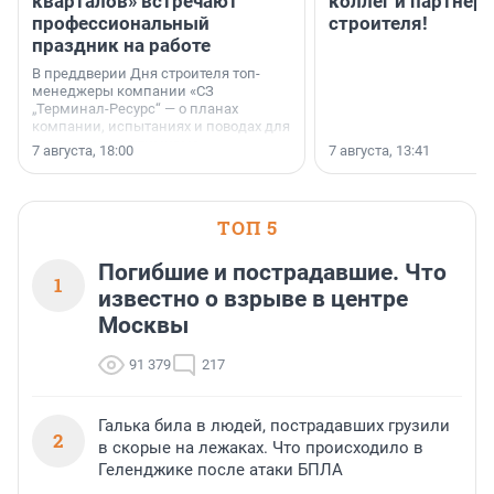
кварталов» встречают
коллег и партнёр
профессиональный
строителя!
праздник на работе
В преддверии Дня строителя топ-
менеджеры компании «СЗ
„Терминал-Ресурс“ — о планах
компании, испытаниях и поводах для
осторожного оптимизма.
7 августа, 18:00
7 августа, 13:41
ТОП 5
Погибшие и пострадавшие. Что
1
известно о взрыве в центре
Москвы
91 379
217
Галька била в людей, пострадавших грузили
2
в скорые на лежаках. Что происходило в
Геленджике после атаки БПЛА