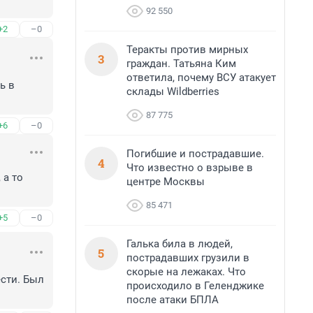
92 550
+2
–0
Теракты против мирных
3
граждан. Татьяна Ким
ответила, почему ВСУ атакует
 в 
склады Wildberries
87 775
+6
–0
Погибшие и пострадавшие.
4
Что известно о взрыве в
а то 
центре Москвы
85 471
+5
–0
Галька била в людей,
5
пострадавших грузили в
скорые на лежаках. Что
сти. Был 
происходило в Геленджике
после атаки БПЛА