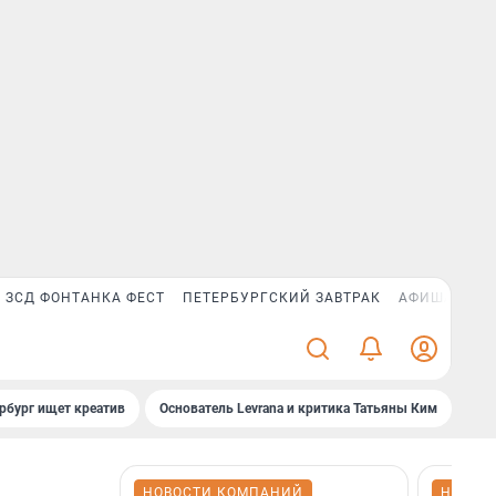
ЗСД ФОНТАНКА ФЕСТ
ПЕТЕРБУРГСКИЙ ЗАВТРАК
АФИША PLUS
рбург ищет креатив
Основатель Levrana и критика Татьяны Ким
Зач
НОВОСТИ КОМПАНИЙ
НОВОС