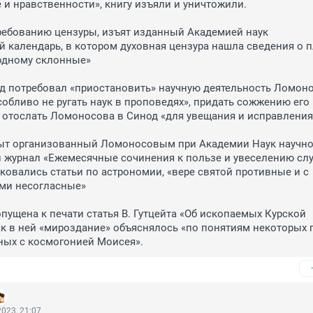
 и нравственности», книгу изъяли и уничтожили.

 требованию цензуры, изъят изданный Академией наук 
 календарь, в котором духовная цензура нашла сведения о пл
одному склонные»

од потребовал «приостановить» научную деятельность Ломоно
обливо не ругать наук в проповедях», придать сожжению его 
 отослать Ломоносова в Синод «для увещания и исправления»
крыт организованный Ломоносовым при Академии Наук научно
 журнал «Ежемесячные сочинения к пользе и увеселению слу
ковались статьи по астрономии, «вере святой противные и с 
ми несогласные»

опущена к печати статья В. Гутцейта «Об ископаемых Курской 
как в ней «мироздание» объяснялось «по понятиям некоторых г
ных с космогонией Моисея».
023, 21:07