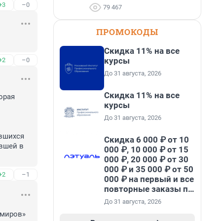
+3
–0
79 467
ПРОМОКОДЫ
Скидка 11% на все
курсы
+2
–0
До 31 августа, 2026
Скидка 11% на все
рая 
курсы
 
До 31 августа, 2026
вшихся 
Скидка 6 000 ₽ от 10
вшей в 
000 ₽, 10 000 ₽ от 15
000 ₽, 20 000 ₽ от 30
000 ₽ и 35 000 ₽ от 50
+2
–1
000 ₽ на первый и все
повторные заказы по
промокоду НАБЕРИ
До 31 августа, 2026
миров» 