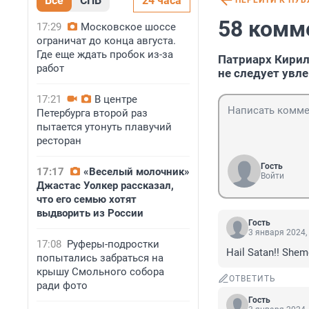
Все
СПБ
24 часа
ПЕРЕЙТИ К ПУ
58 комм
17:29
Московское шоссе
ограничат до конца августа.
Где еще ждать пробок из-за
Патриарх Кирил
работ
не следует увл
17:21
В центре
Петербурга второй раз
пытается утонуть плавучий
ресторан
Гость
17:17
«Веселый молочник»
Войти
Джастас Уолкер рассказал,
что его семью хотят
выдворить из России
Гость
3 января 2024,
17:08
Руферы-подростки
Hail Satan!! She
попытались забраться на
крышу Смольного собора
ОТВЕТИТЬ
ради фото
Гость