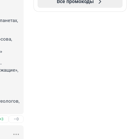
Все промокоды
анетах, 
сова, 


-
жащие», 
еологов, 
+3
–0