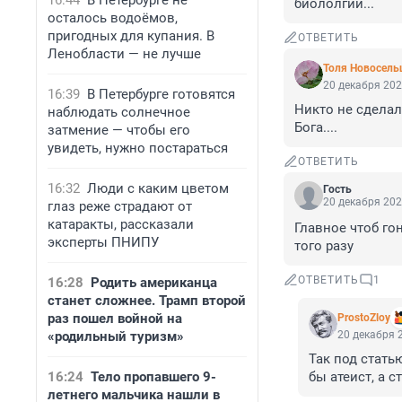
16:44
В Петербурге не
биололгии...
осталось водоёмов,
пригодных для купания. В
ОТВЕТИТЬ
Ленобласти — не лучше
Толя Новосель
20 декабря 202
16:39
В Петербурге готовятся
Никто не сделал
наблюдать солнечное
Бога....
затмение — чтобы его
увидеть, нужно постараться
ОТВЕТИТЬ
16:32
Люди с каким цветом
Гость
20 декабря 202
глаз реже страдают от
катаракты, рассказали
Главное чтоб го
эксперты ПНИПУ
того разу
ОТВЕТИТЬ
1
16:28
Родить американца
станет сложнее. Трамп второй
раз пошел войной на
ProstoZloy
«родильный туризм»
20 декабря 2
Так под стать
16:24
Тело пропавшего 9-
бы атеист, а с
летнего мальчика нашли в