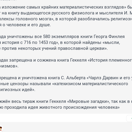
за изложение самых крайних материалистических взглядов» бы
 на книгу выдающегося русского физиолога и мыслителя И. М
лексы головного мозга», в которой разоблачались религиозн
 о человеке и его душе.

года уничтожены все 580 экземпляров книги Георга Финлея 
 история с 716 по 1453 год», в которой найдены «мысли, 
против некоторых учений православной церкви».

одах запрещена и сожжена книга Геккеля «История племенног
низмов».

прещена и уничтожена книга С. Альберта «Чарлз Дарвин и его у
вные цензоры называли «катехизисом материалистического 
игиозных идей».

ожжён весь тираж книги Геккеля «Мировые загадки», так как в к
ью проходила идея животного происхождения человека»