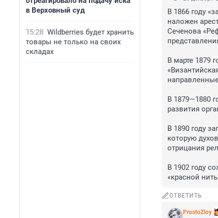
отреагировало на подачу иска
в Верховный суд
В 1866 году «
наложен арест
Сеченова «Реф
15:28
Wildberries будет хранить
представления
товары не только на своих
складах
В марте 1879 
«Византийская
направленные 
В 1879—1880 г
развития орга
В 1890 году за
которую духо
отрицания рел
В 1902 году с
«красной нит
ОТВЕТИТЬ
ProstoZloy