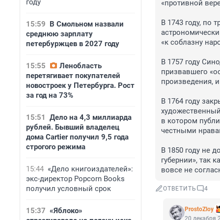
году
«противной вере
В 1743 году, по
15:59
В Смольном назвали
астрономический
среднюю зарплату
«к соблазну нар
петербуржцев в 2027 году
В 1757 году Син
15:55
Ленобласть
призвавшего «ос
перетягивает покупателей
произведения, и
новостроек у Петербурга. Рост
за год на 73%
В 1764 году за
художественный
15:51
Дело на 4,3 миллиарда
в котором публи
рублей. Бывший владелец
честными нрава
дома Cartier получил 9,5 года
строгого режима
В 1850 году не д
губернии», так 
15:44
«Дело книгоиздателей»:
вовсе не соглас
экс-директор Popcorn Books
получил условный срок
ОТВЕТИТЬ
4
ProstoZloy
15:37
«Яблоко»
20 декабря 2