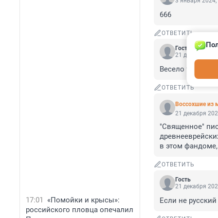
3 января 2024,
666
ОТВЕТИТЬ
Пол
Гость
21 декабря 202
Весело тут у вас..
ОТВЕТИТЬ
Воссохшие из 
21 декабря 202
"Священное" пис
древнееврейских
в этом фандоме,
ОТВЕТИТЬ
Гость
21 декабря 202
17:01
«Помойки и крысы»:
Если не русский 
российского пловца опечалил