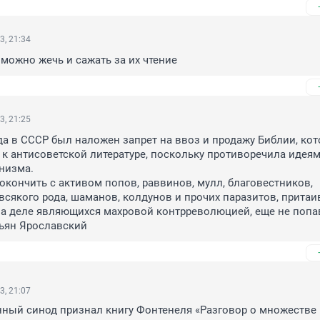
3, 21:34
 можно жечь и сажать за их чтение
3, 21:25
ода в СССР был наложен запрет на ввоз и продажу Библии, кото
к антисоветской литературе, поскольку противоречила идеям
изма.

покончить с активом попов, раввинов, мулл, благовестников, 
сякого рода, шаманов, колдунов и прочих паразитов, притаи
 на деле являющихся махровой контрреволюцией, еще не попа
ьян Ярославский
3, 21:07
нный синод признал книгу Фонтенеля «Разговор о множестве 