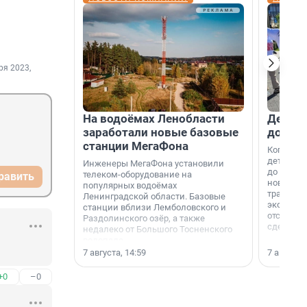
ря 2023,
На водоёмах Ленобласти
Девело
заработали новые базовые
добро
станции МегаФона
Когда-то
дети игр
Инженеры МегаФона установили
до темно
телеком-оборудование на
равить
новости н
популярных водоёмах
традиция
Ленинградской области. Базовые
экономич
станции вблизи Лемболовского и
отсутств
Раздолинского озёр, а также
сделали 
недалеко от Большого Тосненского
водопада.
7 августа, 14:59
7 августа,
+0
–0