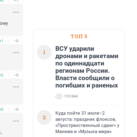
+0
–1
ому 
ТОП 5
+1
–0
ВСУ ударили
1
дронами и ракетами
по одиннадцати
регионам России.
+2
–0
Власти сообщили о
погибших и раненых
110 844
+0
–0
Куда пойти 31 июля–2
2
августа: праздник флоксов,
«Пространственный сдвиг» у
Манежа и «Музыка мира»
 