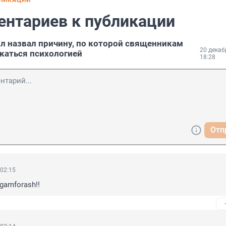
БЛИКАЦИИ
ентариев к публикации
л назвал причину, по которой священникам
20 декаб
екаться психологией
18:28
Отп
 02:15
mgamforash!!