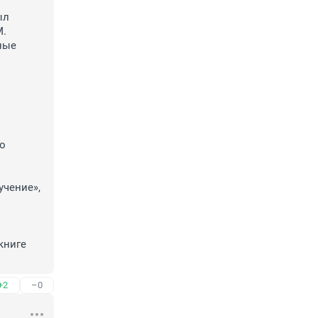
л 
. 
ые 
о 
чение», 
ниге 
+2
–0