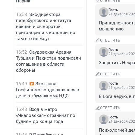
Париж
ОТВЕТИТЬ
Гость
16:58
Экс-директора
21 декабря 202
петербургского института
Принадлежность 
вакцин и сывороток
мышлению.
приговорили к колонии, но
там его не ждут
ОТВЕТИТЬ
Гость
16:52
Саудовская Аравия,
21 декабря 202
Турция и Пакистан подписали
Запретить Некрас
соглашение в области
обороны
ОТВЕТИТЬ
16:49
Экс-глава
Гость
21 декабря 202
Госфильмофонда оказался в
деле о «бумажном» НДС
В Бога верую, в 
ОТВЕТИТЬ
16:48
Вход в метро
«Чкаловская» ограничат по
Гость
будням до конца года
21 декабря 202
Психологией дел