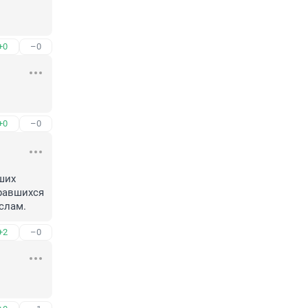
+0
–0
+0
–0
их 
равшихся 
слам.
+2
–0