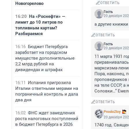
Новогорелово
ОТВЕТИТЬ
Гость
16:20
На «Роснефти» —
20 декабря 202
лимит до 10 литров по
а другие книжки
топливным картам?
Разбираемся
ОТВЕТИТЬ
Гость
16:16
Бюджет Петербурга
20 декабря 202
заработает на городском
11 марта 1931 г
имуществе дополнительные
приравнивалась 
2,2 млрд рублей на
марксизма-ленин
дивидендах и штрафах
Пора, наконец, 
проповедников в
16:11
Испания пригрозила
на теле СССР, а
Италии ответными мерами на
Соловки…” Емел
пограничный контроль и дала
два дня
ОТВЕТИТЬ
ProstoZloy
16:02
ФНС ждет замедления
20 декабря 202
роста налоговых поступлений
в бюджет Петербурга в 2026
1740 год. Свяще