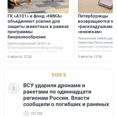
ГК «А101» и фонд «НИКА»
Петербуржцы
объединяют усилия для
возвращаются к
защиты животных в рамках
«раскладушкам» 
программы
«книжкам»
биоразнообразия
Технология гибких дисп
перестает быть нишевы
Группа компаний «А101» и
переходит в разряд вос
Благотворительный фонд помощи
повседневных решений
бездомным животным «НИКА»
заключили соглашение о
6 августа, 12:26
5 августа, 13:56
стратегическом сотрудничестве.
ТОП 5
ВСУ ударили дронами и
1
ракетами по одиннадцати
регионам России. Власти
сообщили о погибших и раненых
107 258