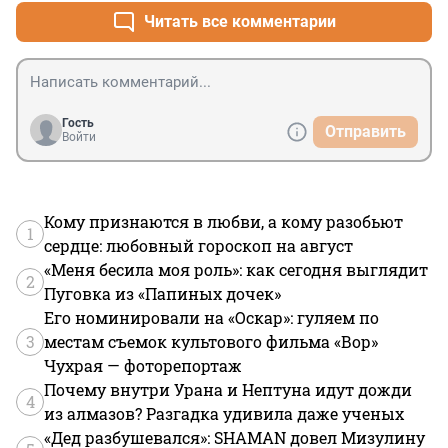
Читать все комментарии
Гость
Отправить
Войти
Кому признаются в любви, а кому разобьют
1
сердце: любовный гороскоп на август
«Меня бесила моя роль»: как сегодня выглядит
2
Пуговка из «Папиных дочек»
Его номинировали на «Оскар»: гуляем по
3
местам съемок культового фильма «Вор»
Чухрая — фоторепортаж
Почему внутри Урана и Нептуна идут дожди
4
из алмазов? Разгадка удивила даже ученых
«Дед разбушевался»: SHAMAN довел Мизулину