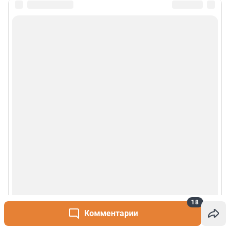
Политика использования cookies
Рекомендательные системы
Деятельность в сфере ИТ
Руководство пользователя
Наши награды
© 2000-2026 Фонтанка.Ру
Свидетельство Роскомнадзора ЭЛ № ФС 77-66333 от 14.07.2016
© ООО «Интернет Технологии»
18
Комментарии