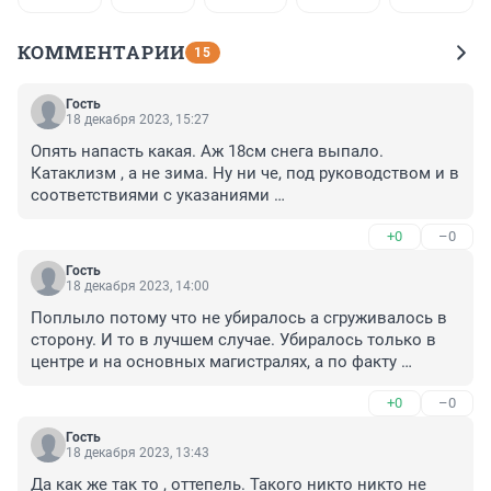
КОММЕНТАРИИ
15
Гость
18 декабря 2023, 15:27
Опять напасть какая. Аж 18см снега выпало. 
Катаклизм , а не зима. Ну ни че, под руководством и в 
соответствиями с указаниями 
вечного.............................
+0
–0
Гость
18 декабря 2023, 14:00
Поплыло потому что не убиралось а сгруживалось в 
сторону. И то в лучшем случае. Убиралось только в 
центре и на основных магистралях, а по факту 
остальной город теперь должен ждать пока все это 
+0
–0
безобразие не растает. При этом деньги выделяются 
именно на уборку, а не на отодвигание снега в 
Гость
сторону. А сэкономленные деньги можно пустить на 
18 декабря 2023, 13:43
любимый Мариуполь.
Да как же так то , оттепель. Такого никто никто не 