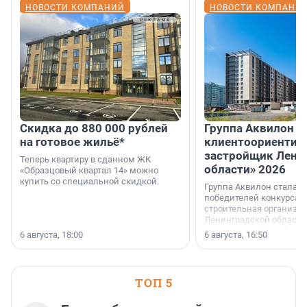
НОВОСТИ КОМПАНИЙ
НОВОСТИ КОМПАНИ
Скидка до 880 000 рублей
Группа Аквилон 
на готовое жильё*
клиентоориентир
застройщик Лени
Теперь квартиру в сданном ЖК
области» 2026
«Образцовый квартал 14» можно
купить со специальной скидкой.
Группа Аквилон стала 
победителей конкурса 
строительная организа
Ленинградской области 
номинации «Самый
6 августа, 18:00
6 августа, 16:50
клиентоориентированн
застройщик Ленинград
области».
ТОП 5