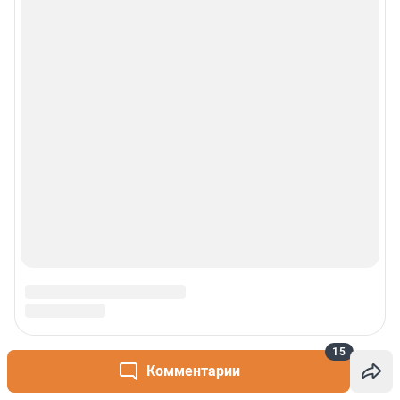
Контакты
Техподдержка
Реклама
Наши мероприятия
О компании
Наши вакансии
Статистика канала в MAX
15
Все города сети
Комментарии