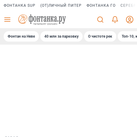
ФОНТАНКА SUP
(ОТ)ЛИЧНЫЙ ПИТЕР
ФОНТАНКА ГО
СЕРЕБР
Фонтан на Неве
40 млн за парковку
О чистоте рек
Топ-10, 