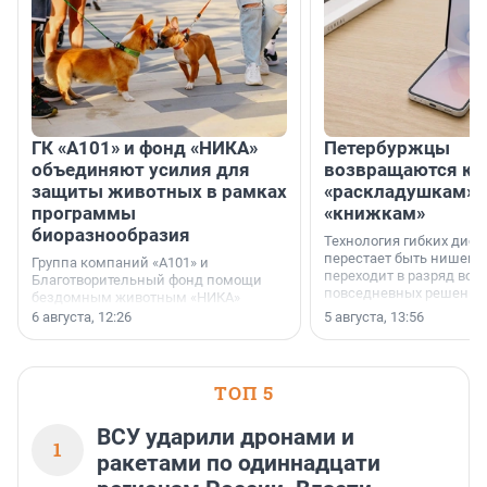
ГК «А101» и фонд «НИКА»
Петербуржцы
объединяют усилия для
возвращаются к
защиты животных в рамках
«раскладушкам» 
программы
«книжкам»
биоразнообразия
Технология гибких дисп
перестает быть нишевы
Группа компаний «А101» и
переходит в разряд вос
Благотворительный фонд помощи
повседневных решений
бездомным животным «НИКА»
заключили соглашение о
6 августа, 12:26
5 августа, 13:56
стратегическом сотрудничестве.
ТОП 5
ВСУ ударили дронами и
1
ракетами по одиннадцати