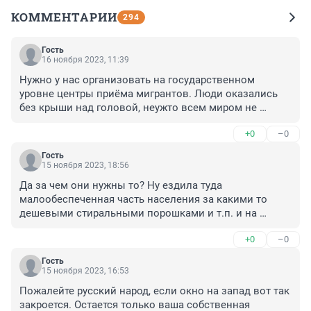
КОММЕНТАРИИ
294
Гость
16 ноября 2023, 11:39
Нужно у нас организовать на государственном 
уровне центры приёма мигрантов. Люди оказались 
без крыши над головой, неужто всем миром не 
прокормим? А то едут в Европу, а там к ним так по-
+0
–0
хамски относятся. Россия всегда помогала людям в 
трудную минуту, поможем и теперь!
Гость
15 ноября 2023, 18:56
Да за чем они нужны то? Ну ездила туда 
малообеспеченная часть населения за какими то 
дешевыми стиральными порошками и т.п. и на 
низкобюджетный отдых. И что?
+0
–0
Гость
15 ноября 2023, 16:53
Пожалейте русский народ, если окно на запад вот так 
закроется. Остается только ваша собственная 