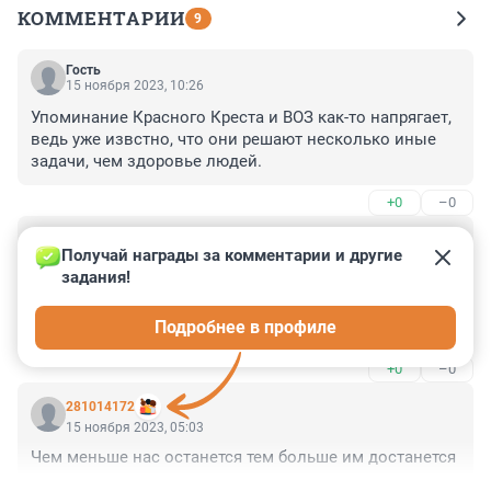
КОММЕНТАРИИ
9
Гость
15 ноября 2023, 10:26
Упоминание Красного Креста и ВОЗ как-то напрягает, 
ведь уже извстно, что они решают несколько иные 
задачи, чем здоровье людей.
+0
–0
Гость
15 ноября 2023, 10:24
Получай награды за комментарии и другие 
задания!
Лучше бы Фонтанка выложила запись выступления, 
поскольку большинство и сами придти на лекцию не 
Подробнее в профиле
смогут, и помещение всех желающих не вместит, а 
данную информацию ведь корреспондент посчитал 
+0
–0
важной.

281014172
Информация нужна не только "почему", но и "как 
15 ноября 2023, 05:03
избежать или снизить вероятность", "как устранять 
Чем меньше нас останется тем больше им достанется
последствия". Обычно "платные обследования" 
ничего не показывают, только когда уже поздно, а 