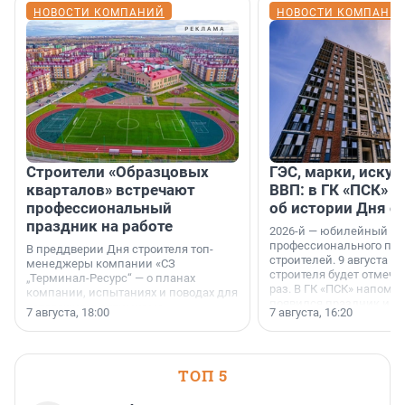
НОВОСТИ КОМПАНИЙ
НОВОСТИ КОМПАНИ
Строители «Образцовых
ГЭС, марки, искус
кварталов» встречают
ВВП: в ГК «ПСК» р
профессиональный
об истории Дня с
праздник на работе
2026-й — юбилейный го
профессионального пр
В преддверии Дня строителя топ-
строителей. 9 августа 2
менеджеры компании «СЗ
строителя будет отмечат
„Терминал-Ресурс“ — о планах
раз. В ГК «ПСК» напомни
компании, испытаниях и поводах для
появился праздник и к
осторожного оптимизма.
7 августа, 18:00
7 августа, 16:20
поменялась роль строит
ТОП 5