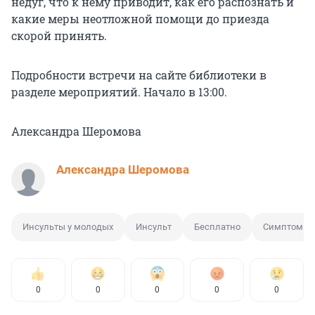
недуг, что к нему приводит, как его распознать и
какие меры неотложной помощи до приезда
скорой принять.
Подробности встречи на сайте библиотеки в
разделе мероприятий. Начало в 13:00.
Александра Шеромова
Александра Шеромова
Инсульты у молодых
Инсульт
Бесплатно
Симптомы 
0
0
0
0
0