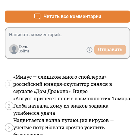
+0
–0
врачи просто назначают кучу таблеток по принципу 
"что-то да поможет", часто только ухудшая этими 
имеющими "много побочки" препаратами состояние. 
Читать все комментарии
Нужны нормальные рекомендации, а не "что глотать", 
помогая фарме.
Гость
Отправить
Войти
«Минус — слишком много спойлеров»:
1
российский ниндзя-скульптор снялся в
сериале «Дом Дракона». Видео
«Август принесет новые возможности»: Тамара
2
Глоба назвала, кому из знаков зодиака
улыбнется удача
Надвигается волна пугающих вирусов —
3
ученые потребовали срочно усилить
безопасность