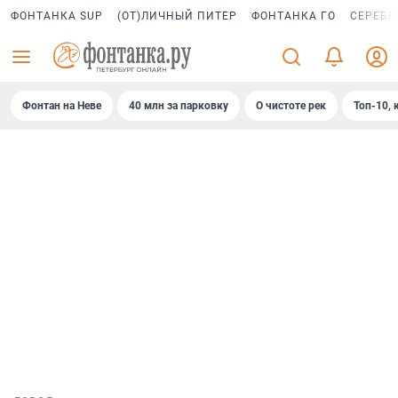
ФОНТАНКА SUP
(ОТ)ЛИЧНЫЙ ПИТЕР
ФОНТАНКА ГО
СЕРЕБР
Фонтан на Неве
40 млн за парковку
О чистоте рек
Топ-10, 