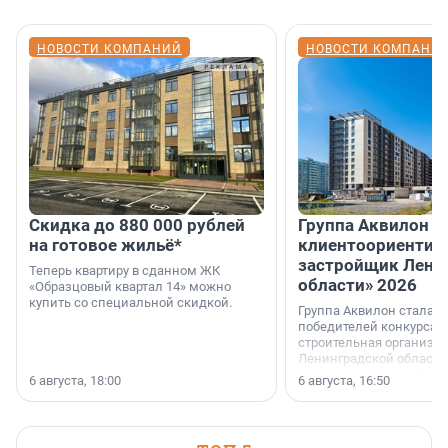
НОВОСТИ КОМПАНИЙ
НОВОСТИ КОМПАНИ
Скидка до 880 000 рублей
Группа Аквилон 
на готовое жильё*
клиентоориентир
застройщик Лени
Теперь квартиру в сданном ЖК
области» 2026
«Образцовый квартал 14» можно
купить со специальной скидкой.
Группа Аквилон стала 
победителей конкурса 
строительная организа
Ленинградской области 
номинации «Самый
6 августа, 18:00
6 августа, 16:50
клиентоориентированн
застройщик Ленинград
области».