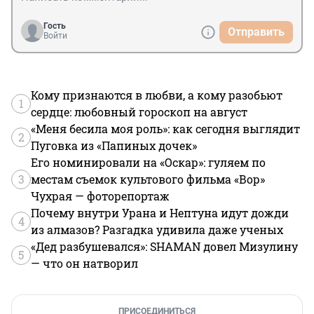
Гость
Отправить
Войти
Кому признаются в любви, а кому разобьют
1
сердце: любовный гороскоп на август
«Меня бесила моя роль»: как сегодня выглядит
2
Пуговка из «Папиных дочек»
Его номинировали на «Оскар»: гуляем по
3
местам съемок культового фильма «Вор»
Чухрая — фоторепортаж
Почему внутри Урана и Нептуна идут дожди
4
из алмазов? Разгадка удивила даже ученых
«Дед разбушевался»: SHAMAN довел Мизулину
5
— что он натворил
ПРИСОЕДИНИТЬСЯ