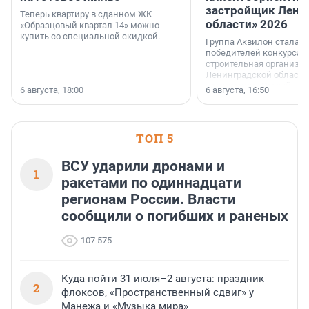
застройщик Лени
Теперь квартиру в сданном ЖК
области» 2026
«Образцовый квартал 14» можно
купить со специальной скидкой.
Группа Аквилон стала 
победителей конкурса 
строительная организа
Ленинградской области 
номинации «Самый
6 августа, 18:00
6 августа, 16:50
клиентоориентированн
застройщик Ленинград
области».
ТОП 5
ВСУ ударили дронами и
1
ракетами по одиннадцати
регионам России. Власти
сообщили о погибших и раненых
107 575
Куда пойти 31 июля–2 августа: праздник
2
флоксов, «Пространственный сдвиг» у
Манежа и «Музыка мира»