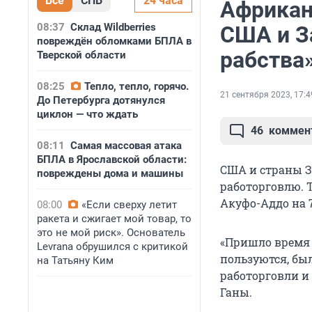
Все
СПБ
24 часа
Африкан
08:37
Склад Wildberries
США и З
повреждён обломками БПЛА в
рабства
Тверской области
08:25
Тепло, тепло, горячо.
21 сентября 2023, 17:4
До Петербурга дотянулся
циклон — что ждать
46
коммен
08:11
Самая массовая атака
БПЛА в Ярославской области:
США и страны 
повреждены дома и машины
работорговлю. Т
Акуфо-Аддо на 
08:00
«Если сверху летит
ракета и сжигает мой товар, то
это не мой риск». Основатель
«Пришло время 
Levrana обрушился с критикой
пользуются, был
на Татьяну Ким
работорговли и
Ганы.