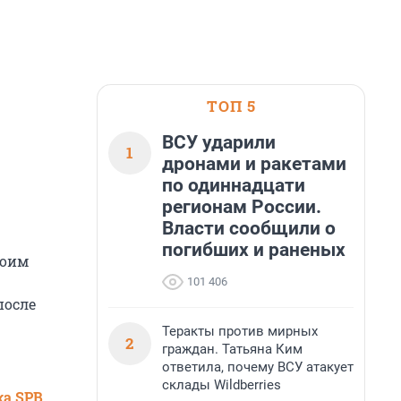
ТОП 5
ВСУ ударили
1
дронами и ракетами
по одиннадцати
регионам России.
Власти сообщили о
погибших и раненых
оим
101 406
после
Теракты против мирных
2
граждан. Татьяна Ким
ответила, почему ВСУ атакует
склады Wildberries
ка SPB