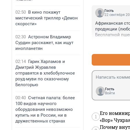
Гость
02:50
В кино покажут
22 сентября 20
мистический триллер «Демон
Африканская сто
скорости»
продукции (любо
Бесплатной пшен
02:30
Астроном Владимир
группам лиц пол
Сурдин расскажет, как ищут
"проходили" и в
инопланетян
02:14
Гарик Харламов и
Дмитрий Журавлев
отправятся в хлебобулочное
роуд-муви по сказочному
Белогорью
Гость
Войти
00:40
Счетная палата: более
100 видов научного
оборудования невозможно
Его номинир
купить ни в России, ни в
1
«Вор» Чухра
дружественных странах
Почему внут