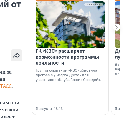
ий от
я
ГК «КВС» расширяет
Дом ил
возможности программы
лучше 
лояльности
Взвешива
варианто
Группа компаний «КВС» обновила
ии за
лишнего 
программу «Карта Друга» для
ана
участников «Клуба Ваших Соседей».
ТАСС
.
орым они
5 августа, 18:13
5 августа,
тической
зидент