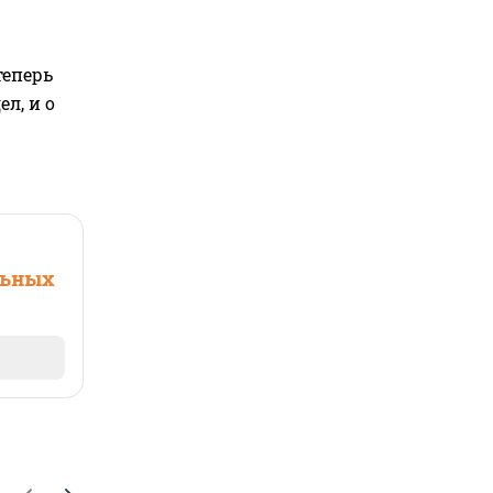
теперь
л, и о
льных