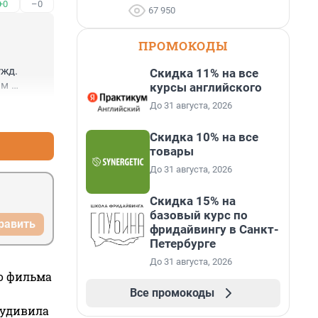
+0
–0
67 950
ПРОМОКОДЫ
жд. 
Скидка 11% на все
м 
курсы английского
это уже 
До 31 августа, 2026
+1
–0
где то.
Скидка 10% на все
товары
До 31 августа, 2026
Скидка 15% на
базовый курс по
равить
фридайвингу в Санкт-
Петербурге
До 31 августа, 2026
го фильма
Все промокоды
 удивила