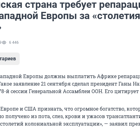
ская страна требует репарац
ападной Европы за «столети
»
9
6 446
тариев
Западной Европы должны выплатить Африке репарац
акое заявление 21 сентября сделал президент Ганы Н
78-й сессии Генеральной Ассамблеи ООН. Его цитирует
Европе и США признать, что огромное богатство, кот
о получено из пота, слез, крови и ужасов трансатлан
 столетий колониальной эксплуатации», — заявил пре