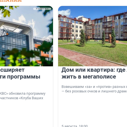
асширяет
Дом или квартира: где
ти программы
жить в мегаполисе
Взвешиваем «за» и «против» разных 
— без розовых очков и лишнего драм
КВС» обновила программу
участников «Клуба Ваших
5 августа, 18:00