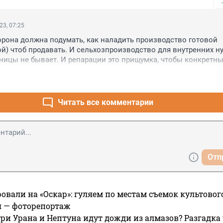
23, 07:25
рона должна подумать, как наладить производство готовой 
й) чтоб продавать. И сельхозпроизводство для внутренних ну
ицы не бывает. И репарации это прищумка, чтобы конкретны
учить деньги-это не для общего блага страны конкретной. Все 
идели. Очередные дети чёрных диктаторов в Лондоне или ещё 
Читать все комментарии
Отп
овали на «Оскар»: гуляем по местам съемок культово
я — фоторепортаж
ри Урана и Нептуна идут дожди из алмазов? Разгадка