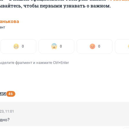
ывайтесь, чтобы первыми узнавать о важном.
анькова
ент
0
0
0
ыделите фрагмент и нажмите Ctrl+Enter
ИИ
46
23, 11:01
дно?