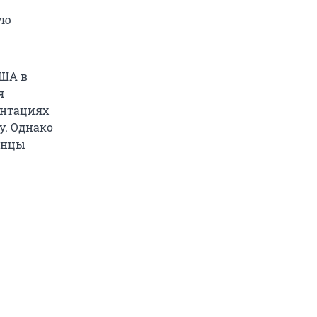
ую
США в
я
антациях
у. Однако
анцы