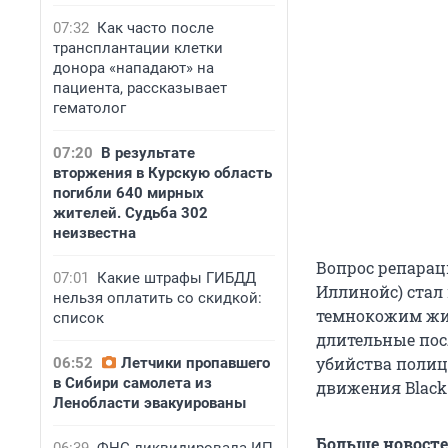
07:32
Как часто после
трансплантации клетки
донора «нападают» на
пациента, рассказывает
гематолог
07:20
В результате
вторжения в Курскую область
погибли 640 мирных
жителей. Судьба 302
неизвестна
Вопрос репарац
07:01
Какие штрафы ГИБДД
Иллинойс) стал
нельзя оплатить со скидкой:
темнокожим жи
список
длительные пос
убийства поли
06:52
Летчики пропавшего
в Сибири самолета из
движения Black 
Ленобласти эвакуированы
Больше новост