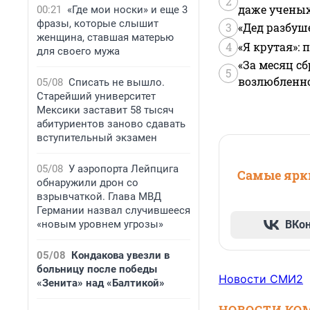
2
даже учены
00:21
«Где мои носки» и еще 3
фразы, которые слышит
3
«Дед разбуш
женщина, ставшая матерью
4
«Я крутая»:
для своего мужа
«За месяц сб
5
возлюбленной
05/08
Списать не вышло.
Старейший университет
Мексики заставит 58 тысяч
абитуриентов заново сдавать
вступительный экзамен
05/08
У аэропорта Лейпцига
Самые ярки
обнаружили дрон со
взрывчаткой. Глава МВД
Германии назвал случившееся
«новым уровнем угрозы»
ВКо
05/08
Кондакова увезли в
больницу после победы
Новости СМИ2
«Зенита» над «Балтикой»
НОВОСТИ КО