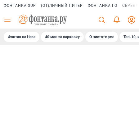
ФОНТАНКА SUP
(ОТ)ЛИЧНЫЙ ПИТЕР
ФОНТАНКА ГО
СЕРЕБР
Фонтан на Неве
40 млн за парковку
О чистоте рек
Топ-10, 