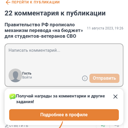
ПЕРЕЙТИ К ПУБЛИКАЦИИ
22 комментария к публикации
Правительство РФ прописало
11 августа 2023, 19:26
механизм перевода «на бюджет»
для студентов-ветеранов СВО
Гость
Войти
Отправить
Получай награды за комментарии и другие 
Гость
12 августа 2023, 15:21
задания!
Т.е. им не платят там по 300+ тыс. рупиков? Нищие 
Подробнее в профиле
возвращаются?)
+0
–0
ОТВЕТИТЬ