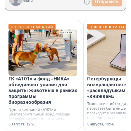
Войти
Отправить
НОВОСТИ КОМПАНИЙ
НОВОСТИ КОМПАНИ
ГК «А101» и фонд «НИКА»
Петербуржцы
объединяют усилия для
возвращаются к
защиты животных в рамках
«раскладушкам» 
программы
«книжкам»
биоразнообразия
Технология гибких дисп
перестает быть нишевы
Группа компаний «А101» и
переходит в разряд вос
Благотворительный фонд помощи
повседневных решений
бездомным животным «НИКА»
заключили соглашение о
6 августа, 12:26
5 августа, 13:56
стратегическом сотрудничестве.