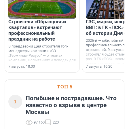
Строители «Образцовых
ГЭС, марки, искус
кварталов» встречают
ВВП: в ГК «ПСК» р
профессиональный
об истории Дня с
праздник на работе
2026-й — юбилейный го
профессионального пр
В преддверии Дня строителя топ-
строителей. 9 августа 2
менеджеры компании «СЗ
строителя будет отмечат
„Терминал-Ресурс“ — о планах
раз. В ГК «ПСК» напомни
компании, испытаниях и поводах для
появился праздник и к
осторожного оптимизма.
7 августа, 18:00
7 августа, 16:20
поменялась роль строит
ТОП 5
Погибшие и пострадавшие. Что
1
известно о взрыве в центре
Москвы
97 160
220