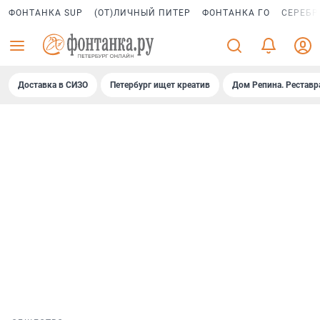
ФОНТАНКА SUP
(ОТ)ЛИЧНЫЙ ПИТЕР
ФОНТАНКА ГО
СЕРЕБР
Доставка в СИЗО
Петербург ищет креатив
Дом Репина. Реставр