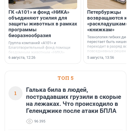
ГК «А101» и фонд «НИКА»
Петербуржцы
объединяют усилия для
возвращаются к
защиты животных в рамках
«раскладушкам» 
программы
«книжкам»
биоразнообразия
Технология гибких дисп
перестает быть нишевы
Группа компаний «А101» и
переходит в разряд вос
Благотворительный фонд помощи
повседневных решений
бездомным животным «НИКА»
заключили соглашение о
6 августа, 12:26
5 августа, 13:56
стратегическом сотрудничестве.
ТОП 5
Галька била в людей,
1
пострадавших грузили в скорые
на лежаках. Что происходило в
Геленджике после атаки БПЛА
96 395