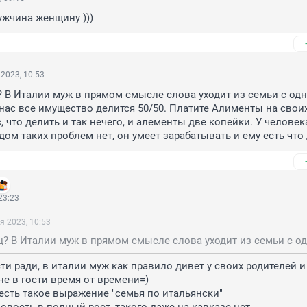
ужчина женщину )))
2023, 10:53
 В Италии муж в прямом смысле слова уходит из семьи с одн
нас все имущество делится 50/50. Платите Алименты на своих 
 что делить и так нечего, и алементы две копейки. У человека
ом таких проблем нет, он умеет зарабатывать и ему есть что 
23:23
я 2023, 10:53
и ради, в италии муж как правило дивет у своих родителей и 
не в гости время от времени=)

есть такое выражение "семья по итальянски"
