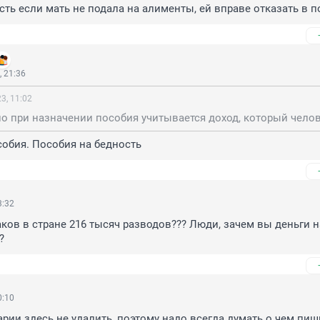
есть если мать не подала на алименты, ей вправе отказать в п
 21:36
3, 11:02
собия. Пособия на бедность
3:32
аков в стране 216 тысяч разводов??? Люди, зачем вы деньги на
?
0:10
рии здесь не удалить, поэтому надо всегда думать о чем пиши