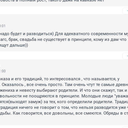
новость в полный рост, такого даже на кавказе нет
0:01
 надо будет и разводиться) Для адекватного современности м
загс, брак, свадьба не существует в принципе, кому из дам что 
 ищут дальше))
1:00
каза и его традиций, то интересовался , что называется, у 
Оказалось , все очень просто. Там очень чтут те самые древн
жениха и невесту выбирают родители. И что они скажут, так и
 вольности не поощряются в принципе. Молодые люди "уважа
ятся(выходят замуж) за тех, кого определили родители. Традиц
радиция ничего не говорит о том, что нельзя разводится уже ч
дьбы. Как говорится, все довольны, все смеются. Обряды в ст