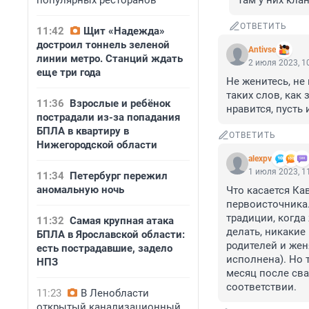
популярных ресторанов
Там у них кла
ОТВЕТИТЬ
11:42
Щит «Надежда»
достроил тоннель зеленой
Antivse
линии метро. Станций ждать
2 июля 2023, 1
еще три года
Не женитесь, не
таких слов, как 
11:36
Взрослые и ребёнок
нравится, пусть
пострадали из-за попадания
БПЛА в квартиру в
ОТВЕТИТЬ
Нижегородской области
alexpv
1 июля 2023, 1
11:34
Петербург пережил
аномальную ночь
Что касается Кав
первоисточника. 
традиции, когда 
11:32
Самая крупная атака
делать, никакие
БПЛА в Ярославской области:
родителей и жен
есть пострадавшие, задело
исполнена). Но т
НПЗ
месяц после сва
соответствии.
11:23
В Ленобласти
открытый канализационный