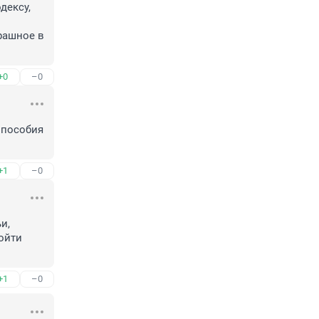
ексу, 
рашное в 
+0
–0
пособия 
+1
–0
, 
ойти 
+1
–0