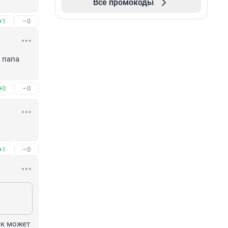
Все промокоды
+1
–0
папа 
+0
–0
+1
–0
к может 