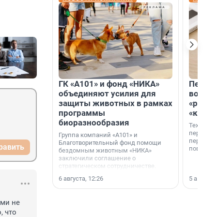
ГК «А101» и фонд «НИКА»
Петер
объединяют усилия для
возвр
защиты животных в рамках
«раскл
программы
«книж
биоразнообразия
Технолог
перестае
Группа компаний «А101» и
переходи
Благотворительный фонд помощи
равить
повседне
бездомным животным «НИКА»
заключили соглашение о
стратегическом сотрудничестве.
6 августа, 12:26
5 августа,
ми не 
 что 