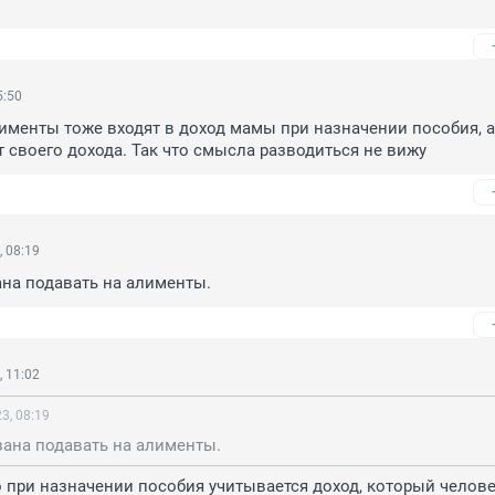
5:50
именты тоже входят в доход мамы при назначении пособия, а 
от своего дохода. Так что смысла разводиться не вижу
 08:19
на подавать на алименты.
 11:02
3, 08:19
зана подавать на алименты.
о при назначении пособия учитывается доход, который челове