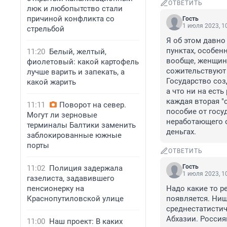
ОТВЕТИТЬ
люк и любопытство стали
причиной конфликта со
Гость
1 июля 2023, 1
стрельбой
Я об этом давно
пунктах, особен
11:20
Белый, желтый,
вообще, женщина
фиолетовый: какой картофель
сожительствуют п
лучше варить и запекать, а
Государство созд
какой жарить
а что ни на есть
каждая вторая "
11:11
Поворот на север.
пособие от госу
Могут ли зерновые
неработающего о
терминалы Балтики заменить
деньгах.
заблокированные южные
порты
ОТВЕТИТЬ
Гость
11:02
Полиция задержала
1 июля 2023, 1
газелиста, задавившего
пенсионерку на
Надо какие то р
Краснопутиловской улице
появляется. Нищи
среднестатистиче
Абхазии. Россия
11:00
Наш проект: В каких