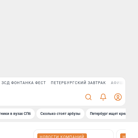
ЗСД ФОНТАНКА ФЕСТ
ПЕТЕРБУРГСКИЙ ЗАВТРАК
АФИША PLUS
ники в вузах СПб
Сколько стоят арбузы
Петербург ищет креатив
НОВОСТИ КОМПАНИЙ
НОВОС