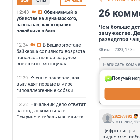
Все
СПБ
24 часа
ПЕРЕЙТИ К ПУ
26 комм
12:43
Обвиняемый в
убийстве на Луначарского,
рассказал, как отправил
Чем больше дет
покойника в бега
замужестве. Де
разводятся чащ
12:34
В Башкортостане
30 июня 2023, 17:35
байкерша солидного возраста
попалась пьяной за рулем
советского мотоцикла
12:30
Ученые показали, как
Получай наг
выглядят первые в мире
гипоаллергенные собаки
Гость
Войти
12:22
Начальник депо ответит
за сход локомотива в
Семрино и гибель машиниста
282269882
9 мая 2024, 23
Цифры-цифры... 
видно масштаба 