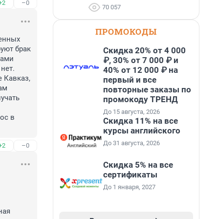
+2
–0
70 057
ПРОМОКОДЫ
енных 
уют брак 
Скидка 20% от 4 000
ами 
₽, 30% от 7 000 ₽ и
нет. 
40% от 12 000 ₽ на
 Кавказ, 
первый и все
ам 
повторные заказы по
учать 
промокоду ТРЕНД
До 15 августа, 2026
с в 
Скидка 11% на все
курсы английского
До 31 августа, 2026
+2
–0
Скидка 5% на все
сертификаты
До 1 января, 2027
ая 