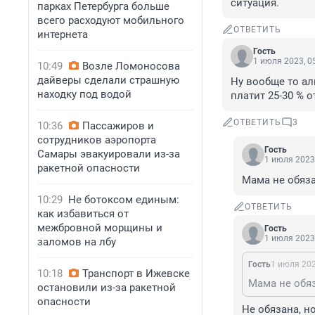
ситуация.
парках Петербурга больше
всего расходуют мобильного
ОТВЕТИТЬ
интернета
Гость
1 июля 2023, 0
10:49
Возле Ломоносова
дайверы сделали страшную
Ну вообще то ал
находку под водой
платит 25-30 % 
ОТВЕТИТЬ
3
10:36
Пассажиров и
сотрудников аэропорта
Гость
Самары эвакуировали из-за
1 июля 2023,
ракетной опасности
Мама не обяза
10:29
Не ботоксом единым:
ОТВЕТИТЬ
как избавиться от
межбровной морщины и
Гость
1 июля 2023,
заломов на лбу
Гость
1 июля 202
10:18
Транспорт в Ижевске
Мама не обя
остановили из-за ракетной
опасности
Не обязана, н