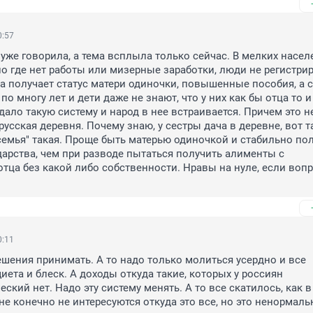
0:57
 уже говорила, а тема всплыла только сейчас. В мелких насел
но где нет работы или мизерные заработки, люди не регистрир
 получает статус матери одиночки, повышенные пособия, а с
о многу лет и дети даже не знают, что у них как бы отца то и 
ало такую систему и народ в нее встраивается. Причем это не
 русская деревня. Почему знаю, у сестры дача в деревне, вот т
семья" такая. Проще быть матерью одиночкой и стабильно пол
дарства, чем при разводе пытаться получить алименты с 
тца без какой либо собственности. Нравы на нуле, если вопро
0:11
ешения принимать. А то надо только молиться усердно и все 
ета и блеск. А доходы откуда такие, которых у россиян 
ский нет. Надо эту систему менять. А то все скатилось, как в 
не конечно не интересуются откуда это все, но это ненормальн