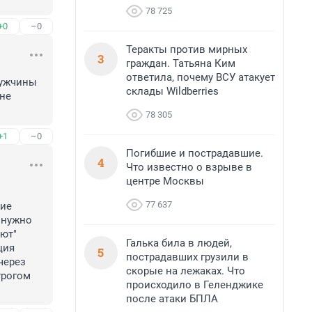
78 725
+0
–0
Теракты против мирных
3
граждан. Татьяна Ким
ответила, почему ВСУ атакует
ужчины 
склады Wildberries
не 
78 305
+1
–0
Погибшие и пострадавшие.
4
Что известно о взрыве в
центре Москвы
77 637
ие 
 нужно 
ют" 
Галька била в людей,
ия 
5
пострадавших грузили в
ерез 
скорые на лежаках. Что
рогом 
происходило в Геленджике
после атаки БПЛА