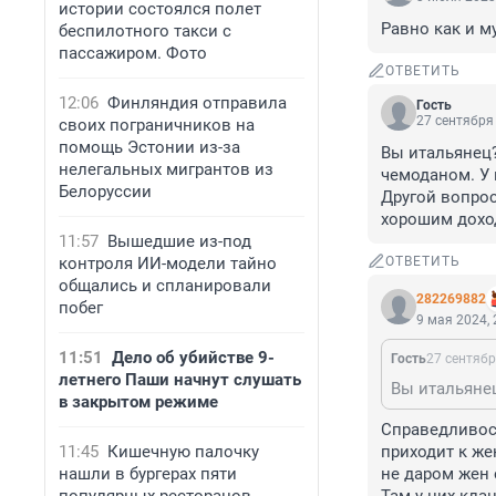
истории состоялся полет
Равно как и м
беспилотного такси с
пассажиром. Фото
ОТВЕТИТЬ
12:06
Финляндия отправила
Гость
27 сентября 
своих пограничников на
помощь Эстонии из-за
Вы итальянец?
нелегальных мигрантов из
чемоданом. У 
Белоруссии
Другой вопрос,
хорошим доход
11:57
Вышедшие из-под
контроля ИИ-модели тайно
ОТВЕТИТЬ
общались и спланировали
282269882
побег
9 мая 2024, 
11:51
Дело об убийстве 9-
Гость
27 сентябр
летнего Паши начнут слушать
в закрытом режиме
Справедливост
11:45
Кишечную палочку
приходит к же
нашли в бургерах пяти
не даром жен 