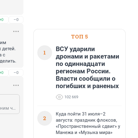
+0
–0
ТОП 5
им 
ВСУ ударили
детей. 
1
 с 
дронами и ракетами
делить.
по одиннадцати
регионам России.
+0
–0
Власти сообщили о
погибших и раненых
102 669
Вы итальянец? В Италии муж в прямом смысле слова уходит из семьи с одним чемоданом. У нас все имущество делится 50/50. Платите Алименты на своих детей. Другой вопрос, что делить и так нечего, и алементы две копейки. У человека с хорошим доходом таких проблем нет, он умеет зарабатывать и ему есть что делить.
Куда пойти 31 июля–2
2
августа: праздник флоксов,
«Пространственный сдвиг» у
Манежа и «Музыка мира»