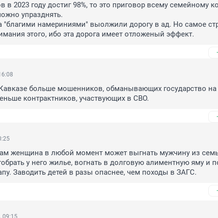
 в 2023 году достиг 98%, то это приговор всему семейному код
ожно упразднять. 

да "благими намериниями" выолжили дорогу в ад. Но самое ст
нимания этого, ибо эта дорога имеет отложеный эффект.
16:08
 Кавказе больше мошенников, обманывающих государство на 
еньше контрактников, участвующих в СВО.
0:25
ам женщина в любой момент может выгнать мужчину из семьи
тобрать у него жилье, вогнать в долговую алиментную яму и п
апу. Заводить детей в разы опаснее, чем походы в ЗАГС.
 09:15