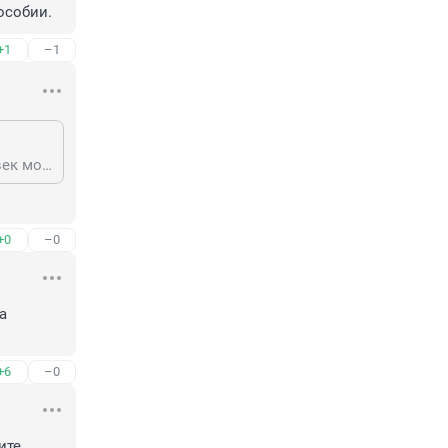
особии.
+1
–1
Не обязана, но при назначении пособия учитывается доход, который человек может получить. То есть если мать не подала на алименты, ей вправе отказать в пособии.
+0
–0
 
+6
–0
те. 