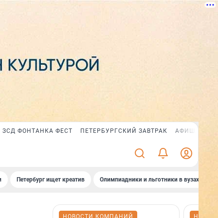
ЗСД ФОНТАНКА ФЕСТ
ПЕТЕРБУРГСКИЙ ЗАВТРАК
АФИША PLUS
и
Петербург ищет креатив
Олимпиадники и льготники в вузах СПб
НОВОСТИ КОМПАНИЙ
НОВОС