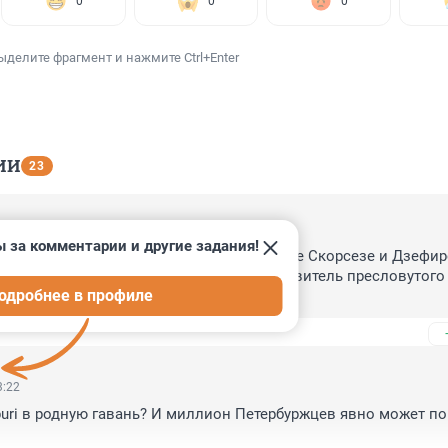
0
0
0
ыделите фрагмент и нажмите Ctrl+Enter
ИИ
23
3:41
 за комментарии и другие задания!
ного кино, которое наваяют местечковые Скорсезе и Дзефире
и. Полагаю, номером один будет изготовитель пресловутого 
одробнее в профиле
3:22
ipuri в родную гавань? И миллион Петербуржцев явно может по