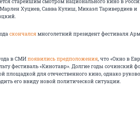
ется старейшим смотром национального кино в России
 Марлен Хуциев, Савва Кулиш, Микаэл Таривердиев и
оцкий.
года
скончался
многолетний президент фестиваля Ар
года в СМИ
появились предположения
, что «Окно в Ев
ьту фестиваль «Кинотавр». Долгие годы сочинский ф
ой площадкой для отечественного кино, однако руков
одить его ввиду новой политической ситуации.