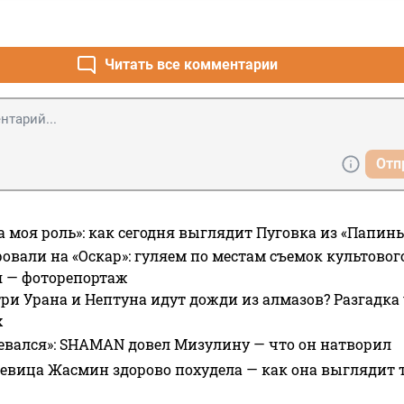
Читать все комментарии
Отп
а моя роль»: как сегодня выглядит Пуговка из «Папин
овали на «Оскар»: гуляем по местам съемок культово
я — фоторепортаж
ри Урана и Нептуна идут дожди из алмазов? Разгадка
х
евался»: SHAMAN довел Мизулину — что он натворил
 певица Жасмин здорово похудела — как она выглядит 