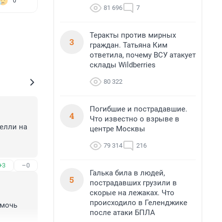
0
81 696
7
Теракты против мирных
3
граждан. Татьяна Ким
ответила, почему ВСУ атакует
склады Wildberries
80 322
Погибшие и пострадавшие.
4
Что известно о взрыве в
лли на 
центре Москвы
79 314
216
+3
–0
Галька била в людей,
5
пострадавших грузили в
скорые на лежаках. Что
происходило в Геленджике
мочь 
после атаки БПЛА