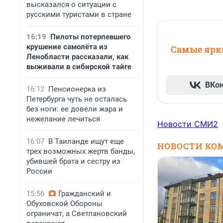
высказался о ситуации с
русскими туристами в стране
16:19
Пилоты потерпевшего
крушение самолёта из
Самые ярки
Ленобласти рассказали, как
выживали в сибирской тайге
ВКо
16:12
Пенсионерка из
Петербурга чуть не осталась
без ноги: ее довели жара и
нежелание лечиться
Новости СМИ2
16:07
В Таиланде ищут еще
НОВОСТИ КО
трех возможных жертв банды,
убившей брата и сестру из
России
15:56
Гражданский и
Обуховской Обороны
ограничат, а Светлановский