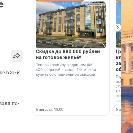
е
Скидка до 880 000 рублей
Группа
на готовое жильё*
клиен
застро
Теперь квартиру в сданном ЖК
област
«Образцовый квартал 14» можно
е в 31-й
купить со специальной скидкой.
Группа А
победите
строител
Ленингра
номинац
клиенто
валя по-
застройщ
6 августа, 18:00
6 августа,
области»