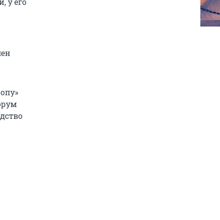
, у его
мен
ропу»
орум
одство