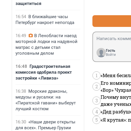
защититься
16:54
В ближайшие часы
Петербург накроет непогода
16:49
В Ленобласти наезд
моторной лодки на надувной
матрас с детьми стал
Гость
уголовным делом
Войти
16:48
Градостроительная
комиссия одобрила проект
1
«Меня бесил
застройки «Ливиза»
Его номинир
2
«Вор» Чухра
16:38
Морские драконы,
Почему внут
медузы и русалки: на
3
«Пиратской гавани» выберут
даже учены
лучший костюм
4
«Дед разбуш
5
«Я крутая»:
16:30
«Наши двери открыты
для всех». Премьер Грузии