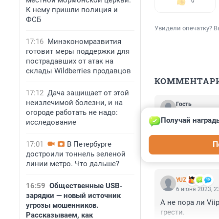
местной мормонской церкви.
0
К нему пришли полиция и
ФСБ
Увидели опечатку? В
17:16
Минэкономразвития
готовит меры поддержки для
пострадавших от атак на
склады Wildberries продавцов
КОММЕНТАР
17:12
Дача защищает от этой
неизлечимой болезни, и на
Гость
6 июня 2023, 2
огороде работать не надо:
Получай награды
исследование
Фестиваль скреп
бюджетные деньг
17:01
В Петербурге
П
бесогона.
достроили тоннель зеленой
линии метро. Что дальше?
YUZ
16:59
Общественные USB-
6 июня 2023, 2
зарядки — новый источник
А не пора ли Vi
угрозы мошенников.
грести.
Рассказываем, как