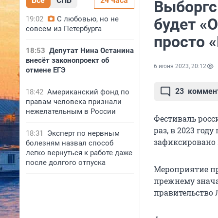
Все
СПБ
24 часа
Выборгс
19:02
С любовью, но не
будет «О
совсем из Петербурга
просто 
18:53
Депутат Нина Останина
внесёт законопроект об
6 июня 2023, 20:12
отмене ЕГЭ
23
коммен
18:42
Американский фонд по
правам человека признали
нежелательным в России
Фестиваль росси
раз, в 2023 год
18:31
Эксперт по нервным
зафиксировано 
болезням назвал способ
легко вернуться к работе даже
после долгого отпуска
Мероприятие про
прежнему знача
правительство 