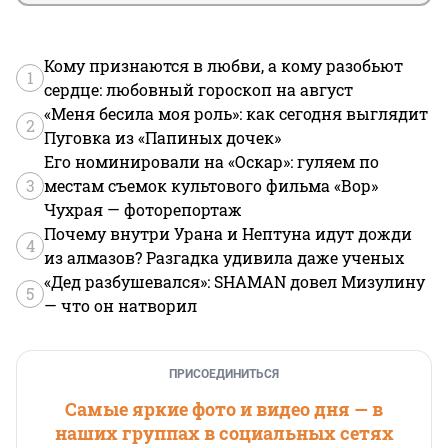
Кому признаются в любви, а кому разобьют
1
сердце: любовный гороскоп на август
«Меня бесила моя роль»: как сегодня выглядит
2
Пуговка из «Папиных дочек»
Его номинировали на «Оскар»: гуляем по
3
местам съемок культового фильма «Вор»
Чухрая — фоторепортаж
Почему внутри Урана и Нептуна идут дожди
4
из алмазов? Разгадка удивила даже ученых
«Дед разбушевался»: SHAMAN довел Мизулину
5
— что он натворил
ПРИСОЕДИНИТЬСЯ
Самые яркие фото и видео дня — в
наших группах в социальных сетях