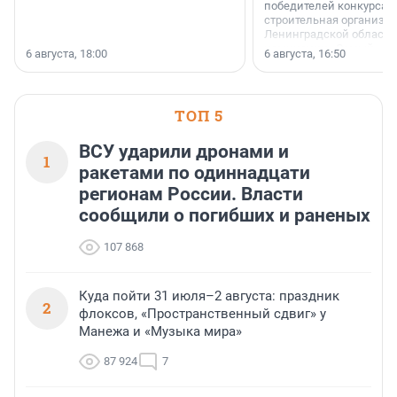
победителей конкурса 
строительная организа
Ленинградской области 
номинации «Самый
6 августа, 18:00
6 августа, 16:50
клиентоориентированн
застройщик Ленинград
области».
ТОП 5
ВСУ ударили дронами и
1
ракетами по одиннадцати
регионам России. Власти
сообщили о погибших и раненых
107 868
Куда пойти 31 июля–2 августа: праздник
2
флоксов, «Пространственный сдвиг» у
Манежа и «Музыка мира»
87 924
7