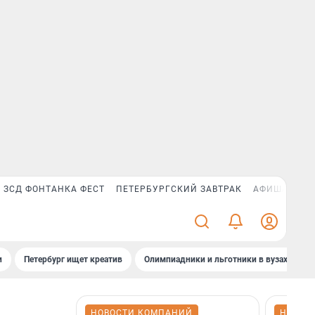
ЗСД ФОНТАНКА ФЕСТ
ПЕТЕРБУРГСКИЙ ЗАВТРАК
АФИША PLUS
и
Петербург ищет креатив
Олимпиадники и льготники в вузах СПб
НОВОСТИ КОМПАНИЙ
НОВОС