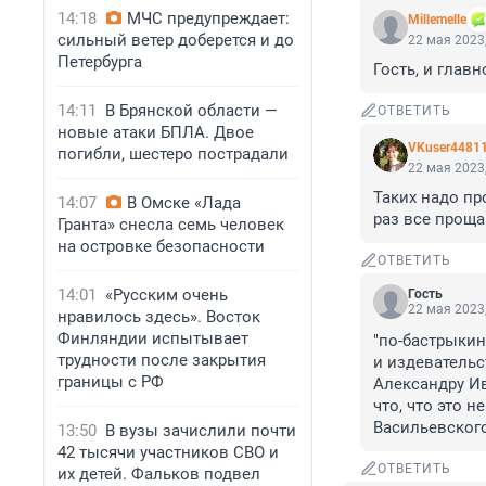
14:18
МЧС предупреждает:
Мillemelle
сильный ветер доберется и до
22 мая 2023,
Петербурга
Гость, и главн
14:11
В Брянской области —
ОТВЕТИТЬ
новые атаки БПЛА. Двое
VKuser4481
погибли, шестеро пострадали
22 мая 2023,
Таких надо пр
14:07
В Омске «Лада
раз все проща
Гранта» снесла семь человек
на островке безопасности
ОТВЕТИТЬ
14:01
«Русским очень
Гость
22 мая 2023,
нравилось здесь». Восток
Финляндии испытывает
"по-бастрыкин
трудности после закрытия
и издевательст
границы с РФ
Александру Ив
что, что это 
Васильевского
13:50
В вузы зачислили почти
42 тысячи участников СВО и
ОТВЕТИТЬ
их детей. Фальков подвел