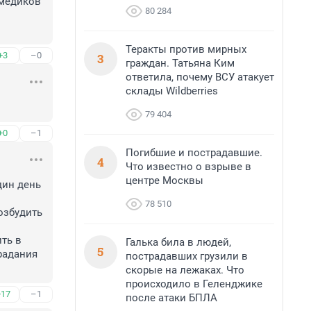
медиков 
80 284
Теракты против мирных
+3
–0
3
граждан. Татьяна Ким
ответила, почему ВСУ атакует
склады Wildberries
79 404
+0
–1
Погибшие и пострадавшие.
4
Что известно о взрыве в
центре Москвы
ин день 
78 510
збудить 
ть в 
Галька била в людей,
5
радания 
пострадавших грузили в
скорые на лежаках. Что
происходило в Геленджике
+17
–1
после атаки БПЛА