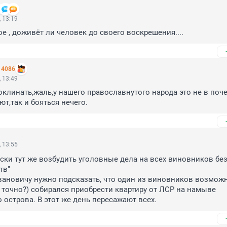
 13:19
ое , доживёт ли человек до своего воскрешения....
14086
 13:49
оклинать,жаль,у нашего православнутого народа это не в почет
ют,так и бояться нечего.
 13:55
ски тут же возбудить уголовные дела на всех виновников без
в"

ановичу нужно подсказать, что один из виновников возможно
не точно?) собирался приобрести квартиру от ЛСР на намыве 
 острова. В этот же день пересажают всех.