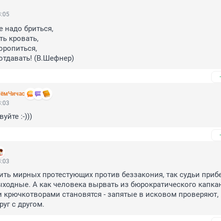
3:05
е надо бриться,

ь кровать,

ропиться,

отдавать! (В.Шефнер)
нёмЧичас
3:03
уйте :-)))
3:03
ить мирных протестующих против беззакония, так судьи прибе
ыходные. А как человека вырвать из бюрократического капкана
и крючкотворами становятся - запятые в исковом проверяют, 
уг с другом.