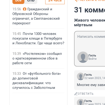
Все
СПБ
24 часа
ПЕРЕЙТИ К ПУ
31 комм
15:56
Гражданский и
Обуховской Обороны
ограничат, а Светлановский
Живого человек
перекроют
мёртвым
15:45
Почти 1300 человек
покусали клещи в Петербурге
и Ленобласти. Где чаще всего?
15:39
«Ростелеком» сообщил
Гость
о кратковременном сбое в
Войти
работе сети
15:33
От «футбольного бога»
Гость
до допинговой
22 мая 2023, 1
дисквалификации: что
Многие ему зави
случилось с Заболотным
ОТВЕТИТЬ
Гость
22 мая 2023, 1