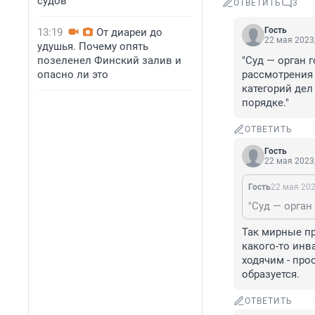
судов
ОТВЕТИТЬ
3
Гость
13:19
От диареи до
22 мая 2023,
удушья. Почему опять
позеленел Финский залив и
"Суд — орган 
опасно ли это
рассмотрения 
категорий дел
порядке."
ОТВЕТИТЬ
Гость
22 мая 2023,
Гость
22 мая 202
Так мирные пр
какого-то инв
ходячим - прос
образуется.
ОТВЕТИТЬ