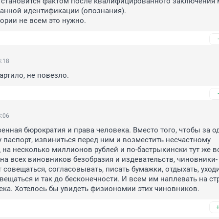
 становится фактом после квалифицированного заключения 
нной идентификации (опознания). 

тории не всем это нужно.
3:18
артило, не повезло.
3:06
венная бюрократия и права человека. Вместо того, чтобы за од
 паспорт, извиниться перед ним и возместить несчастному 
на несколько миллионов рублей и по-бастрыкински тут же во
на всех виновников безобразия и издевательств, чиновники-
 совещаться, согласовывать, писать бумажки, отдыхать, уходи
овещаться и так до бесконечности. И всем им наплевать на ст
ка. Хотелось бы увидеть физиономии этих чиновников.