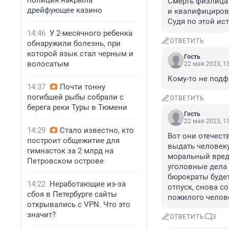
полиция накрыла
Смерть физлица
дрейфующее казино
и квалифицирова
Судя по этой ис
14:46
У 2-месячного ребенка
ОТВЕТИТЬ
обнаружили болезнь, при
которой язык стал черным и
Гость
волосатым
22 мая 2023, 1
Кому-то не подф
14:37
Почти тонну
погибшей рыбы собрали с
ОТВЕТИТЬ
берега реки Туры в Тюмени
Гость
22 мая 2023, 1
14:29
Стало известно, кто
Вот они отечест
построит общежитие для
выдать человеку
гимнасток за 2 млрд на
моральный вред 
Петровском острове
уголовные дела 
бюрократы будет
14:22
Неработающие из-за
отпуск, снова с
сбоя в Петербурге сайты
пожилого челове
открывались с VPN. Что это
значит?
ОТВЕТИТЬ
3