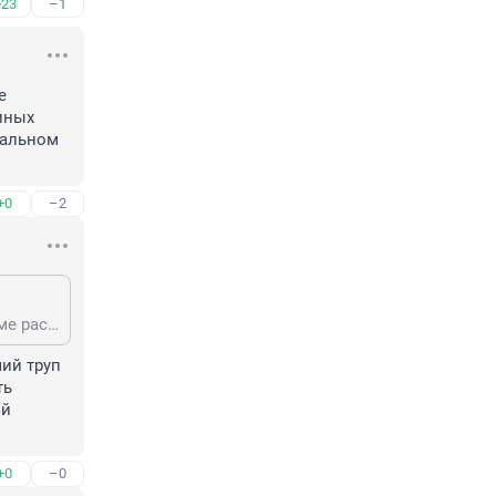
+23
–1
 
ных 
альном 
+0
–2
"Суд — орган государственной власти, осуществляющий правосудие в форме рассмотрения и разрешения уголовных, гражданских, административных и иных категорий дел в установленном законом конкретного государства процессуальном порядке."
ий труп 
ь 
й 
+0
–0