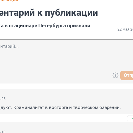
БЛИКАЦИИ
ентарий к публикации
а в стационаре Петербурга признали
22 мая 2
Отп
4:25
дуют. Криминалитет в восторге и творческом озарении.
4:10