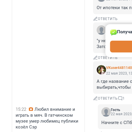
От ипотеки так 
ОТВЕТИТЬ
Гость
Получа
22 мая 2023, 1
"у него теперь 
Зато есть право
ОТВЕТИТЬ
VKuser448114
22 мая 2023, 1
А где название 
выбирать,чтобы 
ОТВЕТИТЬ
1
15:22
Любил внимание и
Гость
22 мая 2023,
играть в мяч. В гатчинском
музее умер любимец публики
Начните с СПбГ
козёл Сэр