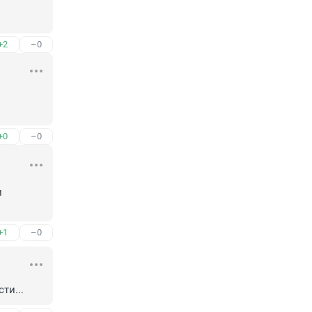
+2
–0
+0
–0
 
+1
–0
ти...