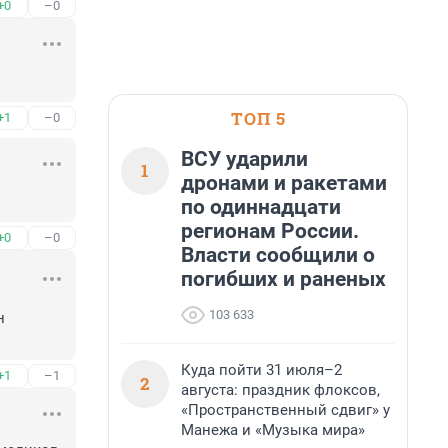
+0
–0
ТОП 5
+1
–0
ВСУ ударили
1
дронами и ракетами
по одиннадцати
регионам России.
+0
–0
Власти сообщили о
погибших и раненых
103 633
 
Куда пойти 31 июля–2
+1
–1
2
августа: праздник флоксов,
«Пространственный сдвиг» у
Манежа и «Музыка мира»