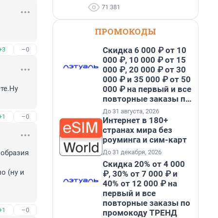
71 381
ПРОМОКОДЫ
Скидка 6 000 ₽ от 10
+3
–0
000 ₽, 10 000 ₽ от 15
000 ₽, 20 000 ₽ от 30
000 ₽ и 35 000 ₽ от 50
000 ₽ на первый и все
е.Ну 
повторные заказы по
промокоду НАБЕРИ
До 31 августа, 2026
+1
–0
Интернет в 180+
странах мира без
роуминга и сим-карт
До 31 декабря, 2026
образия 
Скидка 20% от 4 000
 (ну и 
₽, 30% от 7 000 ₽ и
40% от 12 000 ₽ на
первый и все
повторные заказы по
+1
–0
промокоду ТРЕНД