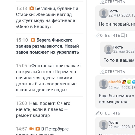
ОТВЕТИТЬ
15:18
Беглянки, буллинг и
Гость
Стасики: Женский взгляд
22 мая 2023, 1
диктует моду на фестивале
Не он первый, н
«Окно в Европу»
ОТВЕТИТЬ
1
15:10
Берега Финского
залива размываются. Новый
Гость
закон поможет их укреплять
22 мая 2023,
То то в вашем
15:05
«Фонтанка» приглашает
на круглый стол «Перемена
ОТВЕТИТЬ
начинается здесь: какими
olkor90
должны быть современные
22 мая 2023, 1
школы и детские сады»
Еще бы немного 
возмущается…
15:00
Наш проект: С чего
начать, если в планах —
ОТВЕТИТЬ
ремонт квартир
Гость
22 мая 2023, 1
14:57
В Петербурге