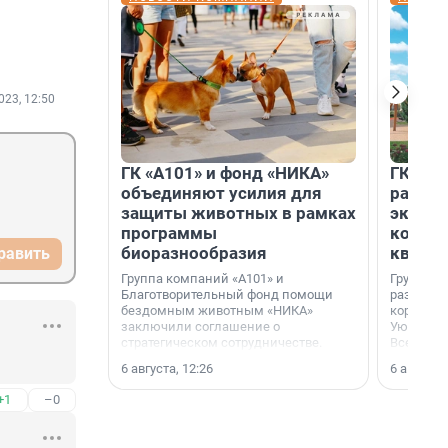
023, 12:50
ГК «А101» и фонд «НИКА»
ГК «КВ
объединяют усилия для
разреш
защиты животных в рамках
эксплу
программы
компл
биоразнообразия
кварта
равить
Группа компаний «А101» и
Группа к
Благотворительный фонд помощи
разрешен
бездомным животным «НИКА»
корпуса 
заключили соглашение о
Уютный к
стратегическом сотрудничестве.
Всеволо
Ленингра
6 августа, 12:26
6 августа,
+1
–0