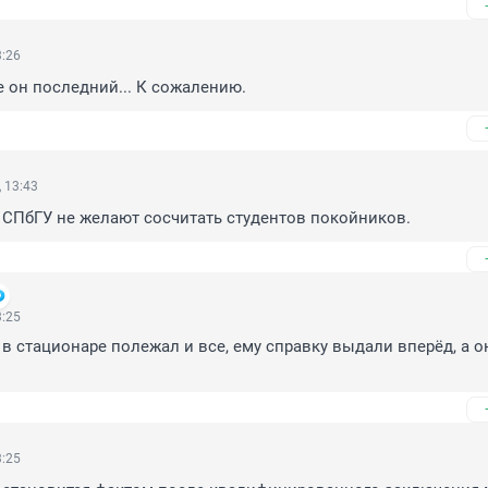
3:26
е он последний... К сожалению.
 13:43
 СПбГУ не желают сосчитать студентов покойников.
3:25
в стационаре полежал и все, ему справку выдали вперёд, а он
3:25