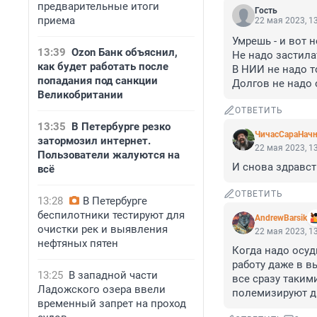
предварительные итоги
Гость
приема
22 мая 2023, 1
Умрешь - и вот н
13:39
Ozon Банк объяснил,
Не надо застилат
как будет работать после
В НИИ не надо то
попадания под санкции
Долгов не надо 
Великобритании
ОТВЕТИТЬ
13:35
В Петербурге резко
ЧичасСараНач
затормозил интернет.
22 мая 2023, 1
Пользователи жалуются на
И снова здравств
всё
ОТВЕТИТЬ
13:28
В Петербурге
беспилотники тестируют для
AndrewBarsik
очистки рек и выявления
22 мая 2023, 1
нефтяных пятен
Когда надо осуд
работу даже в в
13:25
В западной части
все сразу таким
Ладожского озера ввели
полемизируют др
временный запрет на проход