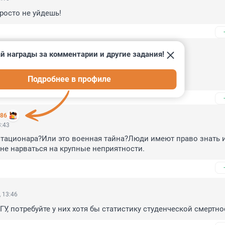
просто не уйдешь!
й награды за комментарии и другие задания!
3:48
нет пенсии и прав на медицинскую помощь"

Подробнее в профиле
 на бесплатное вскрытие!
086
3:43
стационара?Или это военная тайна?Люди имеют право знать и
не нарваться на крупные неприятности.
 13:46
У, потребуйте у них хотя бы статистику студенческой смертнос