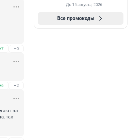
До 15 августа, 2026
Все промокоды
+7
–0
+6
–2
гают на 
, так 